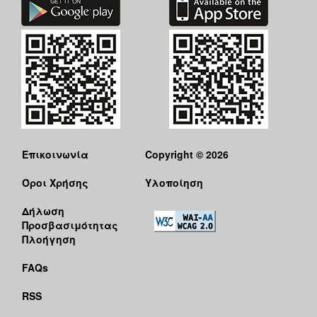
Ιατρείο
Ξενώνας
Φιλοξενίας
Γυναικών
Κέντρο
Κοινότητας
Κοινωνικό
Φαρμακείο
Κοινωνικό
Επικοινωνία
Copyright © 2026
Παντοπωλείο
Όροι Χρήσης
Υλοποίηση
Ισότητα
των
Δήλωση
Φύλων
Προσβασιμότητας
Υγεία
Πλοήγηση
Αυτόματοι
FAQs
Απινιδωτές
RSS