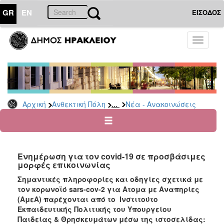
GR
EN
ΕΙΣΟΔΟΣ
ΑΝΘΕΚΤΙΚΗ
Toggle
ΠΟΛΗ
navigati
Κοινωνική
Πολιτική
Νέα
-
...
Αρχική
Ανθεκτική Πόλη
Νέα - Ανακοινώσεις
Ανακοινώσεις
Επιδόματα
&
Παροχές
Ενημέρωση για τον covid-19 σε προσβάσιμες
για
μορφές επικοινωνίας
Οικονομική
Αδυναμία
Σημαντικές πληροφορίες και οδηγίες σχετικά με
&
τον κορωνοϊό sars-cov-2 για Ατομα με Αναπηρίες
Φυσικές
(ΑμεΑ) παρέχονται από το Ινστιτούτο
Καταστροφές
Εκπαιδευτικής Πολιτικής του Υπουργείου
Παιδείας & Θρησκευμάτων μέσω της ιστοσελίδας:
Κέντρα