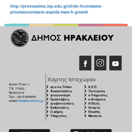
Κοινοτικής
http://prosvasimo.iep.edu.gr/el/de-fovomaste-
Φροντίδας
prostateuomaste-aspida-mas-h-gnwsh
(Κ.Α.Π.Η.)
Κέντρα
Δημιουργικής
Απασχόλησης
Παιδιών
(Κ.Δ.Α.Π.)
Κέντρα
Ημερήσιας
Φροντίδας
Ηλικιωμένων
Χάρτης Ιστοχώρου
(Κ.Η.Φ.Η.)
Αγίου Τίτου 1,
Δελτία Τύπου
Κ.Ε.Π.
Τ.Κ. 71202,
Κ.Δ.Α.Π.Α.μεΑ.
Ανακοινώσεις
Τηλέφωνα
Ηράκλειο
Διαγωνισμοί
e-Υπηρεσίες
Τηλ.: 2813-409000
Αδειοδότηση
Προσλήψεις
e-Αιτήματα
email:
info@heraklion.gr
Διαβουλεύσεις
Η Πόλη
&
Εκδηλώσεις
Ιστορία
Έλεγχος
Ο Δήμος
Κνωσός
Βρεφονηπιακών
Υπηρεσίες
Μουσεία
Σταθμών
Δημοτικό