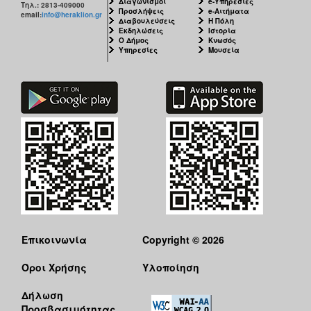
Διαγωνισμοί
e-Υπηρεσίες
Τηλ.: 2813-409000
Προσλήψεις
e-Αιτήματα
email:
info@heraklion.gr
Διαβουλεύσεις
Η Πόλη
Εκδηλώσεις
Ιστορία
Ο Δήμος
Κνωσός
Υπηρεσίες
Μουσεία
Επικοινωνία
Copyright © 2026
Όροι Χρήσης
Υλοποίηση
Δήλωση
Προσβασιμότητας