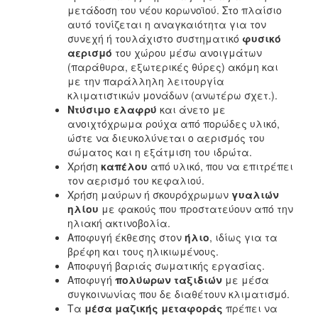
μετάδοση του νέου κορωνοϊού. Στο πλαίσιο
αυτό τονίζεται η αναγκαιότητα για τον
συνεχή ή τουλάχιστο συστηματικό
φυσικό
αερισμό
του χώρου μέσω ανοιγμάτων
(παράθυρα, εξωτερικές θύρες) ακόμη και
με την παράλληλη λειτουργία
κλιματιστικών μονάδων (ανωτέρω σχετ.).
Ντύσιμο ελαφρύ
και άνετο με
ανοιχτόχρωμα ρούχα από πορώδες υλικό,
ώστε να διευκολύνεται ο αερισμός του
σώματος και η εξάτμιση του ιδρώτα.
Χρήση
καπέλου
από υλικό, που να επιτρέπει
τον αερισμό του κεφαλιού.
Χρήση μαύρων ή σκουρόχρωμων
γυαλιών
ηλίου
με φακούς που προστατεύουν από την
ηλιακή ακτινοβολία.
Αποφυγή έκθεσης στον
ήλιο
, ιδίως για τα
βρέφη και τους ηλικιωμένους.
Αποφυγή βαριάς σωματικής εργασίας.
Αποφυγή
πολύωρων ταξιδιών
με μέσα
συγκοινωνίας που δε διαθέτουν κλιματισμό.
Τα
μέσα μαζικής μεταφοράς
πρέπει να