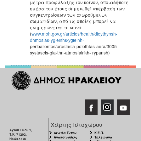
μέτρα προφύλαξης του κοινού, οποιαδήποτε
ημέρα του έτους σημειωθεί υπέρβαση των
συγκεντρώσεων των αιωρούμενων
σωματιδίων, από τις οποίες μπορεί να
ενημερώνεται το κοινό:
(
www.moh.gov.gr/articles/health/dieythynsh-
dhmosias-ygieinhs/ygieinh-
periballontos/prostasia-poiothtas-aera/3005-
systaseis-gia-thn-atmosfairikh- rypansh)
Χάρτης Ιστοχώρου
Αγίου Τίτου 1,
Δελτία Τύπου
Κ.Ε.Π.
Τ.Κ. 71202,
Ανακοινώσεις
Τηλέφωνα
Ηράκλειο