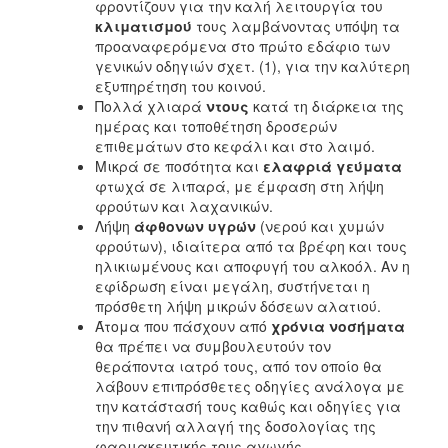
φροντίζουν για την καλή λειτουργία του
κλιματισμού
τους λαμβάνοντας υπόψη τα
προαναφερόμενα στο πρώτο εδάφιο των
γενικών οδηγιών σχετ. (1), για την καλύτερη
εξυπηρέτηση του κοινού.
Πολλά χλιαρά
ντους
κατά τη διάρκεια της
ημέρας και τοποθέτηση δροσερών
επιθεμάτων στο κεφάλι και στο λαιμό.
Μικρά σε ποσότητα και
ελαφριά γεύματα
φτωχά σε λιπαρά, με έμφαση στη λήψη
φρούτων και λαχανικών.
Λήψη
άφθονων
υγρών
(νερού και χυμών
φρούτων), ιδιαίτερα από τα βρέφη και τους
ηλικιωμένους και αποφυγή του αλκοόλ. Αν η
εφίδρωση είναι μεγάλη, συστήνεται η
πρόσθετη λήψη μικρών δόσεων αλατιού.
Άτομα που πάσχουν από
χρόνια νοσήματα
θα πρέπει να συμβουλευτούν τον
θεράποντα ιατρό τους, από τον οποίο θα
λάβουν επιπρόσθετες οδηγίες ανάλογα με
την κατάστασή τους καθώς και οδηγίες για
την πιθανή αλλαγή της δοσολογίας της
φαρμακευτικής τους αγωγής.