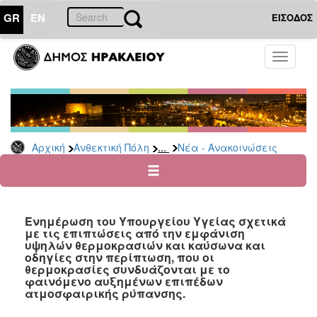
GR
EN
ΕΙΣΟΔΟΣ
ΑΝΘΕΚΤΙΚΗ
Toggle
ΠΟΛΗ
navigati
Κοινωνική
Πολιτική
Νέα
-
...
Αρχική
Ανθεκτική Πόλη
Νέα - Ανακοινώσεις
Ανακοινώσεις
Επιδόματα
&
Παροχές
Ενημέρωση του Υπουργείου Υγείας σχετικά
για
με τις επιπτώσεις από την εμφάνιση
Οικονομική
υψηλών θερμοκρασιών και καύσωνα και
Αδυναμία
οδηγίες στην περίπτωση, που οι
&
θερμοκρασίες συνδυάζονται με το
Φυσικές
φαινόμενο αυξημένων επιπέδων
Καταστροφές
ατμοσφαιρικής ρύπανσης.
Κέντρα