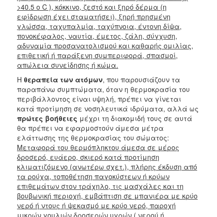
>40.5 ο C ), κόκκινο, ζεστό και ξηρό δέρμα (η
Ιατρείο
εφίδρωση έχει σταματήσει), ξηρή πρησμένη
Ξενώνας
γλώσσα, ταχυπαλμία, ταχύπνοια, έντονη δίψα,
Φιλοξενίας
πονοκέφαλος, ναυτία, έμετος, ζάλη, σύγχυση,
Γυναικών
αδυναμία προσανατολισμού και καθαρής ομιλίας,
επιθετική ή παράξενη συμπεριφορά, σπασμοί,
Κέντρο
απώλεια συνείδησης ή κώμα.
Κοινότητας
Η
θεραπεία των ατόμων
, που παρουσιάζουν τα
Κοινωνικό
παραπάνω συμπτώματα, όταν η θερμοκρασία του
Φαρμακείο
περιβάλλοντος είναι υψηλή, πρέπει να γίνεται
Κοινωνικό
κατά προτίμηση σε νοσηλευτικά ιδρύματα, αλλά ως
Παντοπωλείο
πρώτες βοήθειες
μέχρι τη διακομιδή τους σε αυτά
θα πρέπει να εφαρμοστούν άμεσα μέτρα
Ισότητα
ελάττωσης της θερμοκρασίας του σώματος:
των
Μεταφορά του θερμόπληκτου άμεσα σε μέρος
Φύλων
δροσερό, ευάερο, σκιερό κατά προτίμηση
Υγεία
κλιματιζόμενο (ανωτέρω σχετ.), πλήρης έκδυση από
τα ρούχα, τοποθέτηση παγοκύστεων ή κρύων
Αυτόματοι
επιθεμάτων στον τράχηλο, τις μασχάλες και τη
Απινιδωτές
βουβωνική περιοχή, εμβάπτιση σε μπανιέρα με κρύο
νερό ή ντους ή ψεκασμό με κρύο νερό, παροχή
μικρών γουλιών δροσερών υγρών ( νερού ή