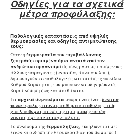
Οδηγίες
για τα σχετικά
Κοινοτικής
μέτρα προφύλαξης:
Φροντίδας
(Κ.Α.Π.Η.)
Κέντρα
Δημιουργικής
Παθολογικές καταστάσεις από υψηλές
Απασχόλησης
θερμοκρασίες και οδηγίες αντιμετώπισης
Παιδιών
τους:
(Κ.Δ.Α.Π.)
Όταν η
θερμοκρασία του περιβάλλοντος
Κέντρα
ξεπεράσει ορισμένα όρια ανεκτά από τον
Ημερήσιας
ανθρώπινο οργανισμό
σε συνέργια με ορισμένους
Φροντίδας
άλλους παράγοντες (υγρασία, άπνοια κ.λ.π. ),
Ηλικιωμένων
δημιουργούνται παθολογικές καταστάσεις ποικίλου
(Κ.Η.Φ.Η.)
βαθμού βαρύτητας, που μπορούν να οδηγήσουν σε
βαριά νόσηση έως και στο θάνατο.
Κ.Δ.Α.Π.Α.μεΑ.
Τα
αρχικά συμπτώματα
μπορεί να είναι:
δυνατός
Αδειοδότηση
πονοκέφαλος, ατονία, αίσθημα καταβολής, τάση
&
για λιποθυμία, πτώση της αρτηριακής πίεσης,
Έλεγχος
ναυτία, έμετοι και ταχυπαλμία.
Βρεφονηπιακών
Σταθμών
Το σύνδρομο της
θερμοπληξίας
, εκδηλώνεται με:
ξαφνική αύξηση της θερμοκρασίας του σώματος (
Δημοτικό