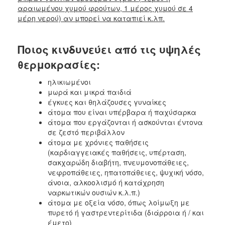
αραιωμένου χυμού φρούτων, 1 μέρος χυμού σε 4
μέρη νερού) αν μπορεί να καταπιεί κ.λπ.
Ο
ΤΟΠΟΣ
ΜΑΣ
Ποιος κινδυνεύει από τις υψηλές
Ο
θερμοκρασίες:
ΔΗΜΟΣ
ηλικιωμένοι
ΠΟΛΙΤΙΣΜΟΣ
μωρά και μικρά παιδιά
έγκυες και θηλάζουσες γυναίκες
άτομα που είναι υπέρβαρα ή παχύσαρκα
άτομα που εργάζονται ή ασκούνται έντονα
σε ζεστό περιβάλλον
άτομα με χρόνιες παθήσεις
(καρδιαγγειακές παθήσεις, υπέρταση,
σακχαρώδη διαβήτη, πνευμονοπάθειες,
νεφροπάθειες, ηπατοπάθειες, ψυχική νόσο,
άνοια, αλκοολισμό ή κατάχρηση
ναρκωτικών ουσιών κ.λ.π.)
άτομα με οξεία νόσο, όπως λοίμωξη με
πυρετό ή γαστρεντερίτιδα (διάρροια ή / και
έμετο)