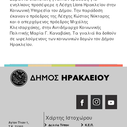
ενηλίκους προσέφερε η Λέσχη Lions Ηρακλείου στην
Ιατρείο
Κοινωνική Υπηρεσία του Δήμου. Την παράδοση
Ξενώνας
έκαναν ο πρόεδρος της Λέσχης Κώστας Νύκταρης
Φιλοξενίας
και ο απερχόμενος πρόεδρος Μιχάλης
Γυναικών
Κλεισαρχάκης, στην Αντιδήμαρχο Κοινωνικής
Πολιτικής Μαρία Γ. Καναβάκη. Τα γυαλιά θα δοθούν
Κέντρο
σε ωφελούμενους των κοινωνικών δομών του Δήμου
Κοινότητας
Ηρακλείου.
Κοινωνικό
Φαρμακείο
Κοινωνικό
Παντοπωλείο
Ισότητα
των
Φύλων
Υγεία
Αυτόματοι
Απινιδωτές
Χάρτης Ιστοχώρου
Αγίου Τίτου 1,
Δελτία Τύπου
Κ.Ε.Π.
Τ.Κ. 71202,