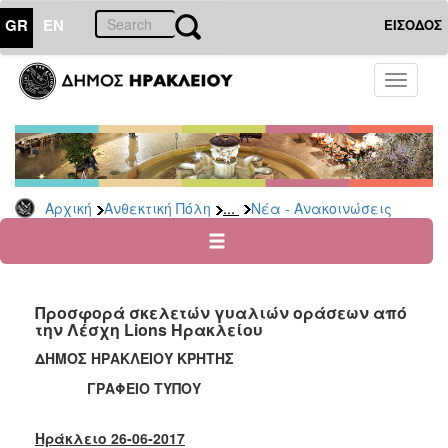
GR
EN
ΕΙΣΟΔΟΣ
ΑΝΘΕΚΤΙΚΗ
Toggle
ΠΟΛΗ
navigati
Κοινωνική
Πολιτική
Νέα
-
...
Αρχική
Ανθεκτική Πόλη
Νέα - Ανακοινώσεις
Ανακοινώσεις
Επιδόματα
&
Παροχές
Προσφορά σκελετών γυαλιών οράσεων από
για
την Λέσχη Lions Ηρακλείου
Οικονομική
Αδυναμία
ΔΗΜΟΣ ΗΡΑΚΛΕΙΟΥ ΚΡΗΤΗΣ
&
ΓΡΑΦΕΙΟ ΤΥΠΟΥ
Φυσικές
Καταστροφές
Ηράκλειο 26-06-2017
Κέντρα