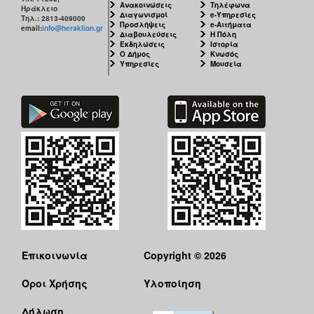
Ανακοινώσεις
Τηλέφωνα
Ηράκλειο
Διαγωνισμοί
e-Υπηρεσίες
Τηλ.: 2813-409000
Ο
Προσλήψεις
e-Αιτήματα
email:
info@heraklion.gr
ΤΟΠΟΣ
Διαβουλεύσεις
Η Πόλη
Εκδηλώσεις
Ιστορία
ΜΑΣ
Ο Δήμος
Κνωσός
Υπηρεσίες
Μουσεία
Ο
ΔΗΜΟΣ
ΠΟΛΙΤΙΣΜΟΣ
Επικοινωνία
Copyright © 2026
Όροι Χρήσης
Υλοποίηση
Δήλωση