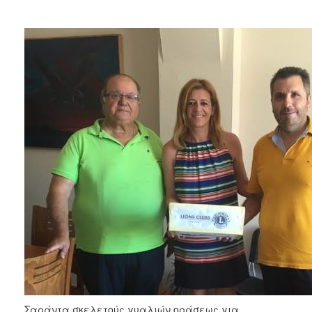
Κοινοτικής
Φροντίδας
(Κ.Α.Π.Η.)
Κέντρα
Δημιουργικής
Απασχόλησης
Παιδιών
(Κ.Δ.Α.Π.)
Κέντρα
Ημερήσιας
Φροντίδας
Ηλικιωμένων
(Κ.Η.Φ.Η.)
Κ.Δ.Α.Π.Α.μεΑ.
Αδειοδότηση
&
Έλεγχος
Βρεφονηπιακών
Σταθμών
Σαράντα σκελετούς γυαλιών οράσεως για
Δημοτικό