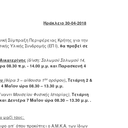
Ηράκλειο 30-04-2018
νική Σύμπραξη Περιφέρειας Κρήτης για την
κής Υλικής Συνδρομής (ΕΠ Ι),
θα προβεί σε
 Αικατερίνης
(δ/νση: Σολωμού Σολωμού 14,
 08.30 π.μ. - 14.00 μ.μ. και Παρασκευή 4
ου
ου
(θύρα 3 – αίθουσα 1
ορόφου)
, Τετάρτη 2 &
 4 Μαΐου ώρα 08.30 – 13.30 μ.μ.
ναντι Μουσείου Φυσικής Ιστορίας),
Τετάρτη
και Δευτέρα 7 Μαΐου ώρα 08.30 – 13.30 μ.μ. .
ν μαζί τους:
ο απ΄ όπου προκύπτει ο Α.Μ.Κ.Α. των ίδιων