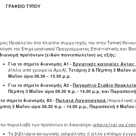
ΑΦΕΙΟ ΤΥΠΟΥ
μος Ηρακλείου στο πλαίσιο συμμετοχής του στην Τοπική Κοινω
οίηση του Επιχειρησιακού Προγράμματος Επισιτιστικής και Βασι
διανομή προϊόντων
(ειδών παντοπωλείου) ως εξής:
Για το σημείο διανομής Α1 -
Εργατικές κατοικίες Αγίας
δίπλα από γραφεία ΑμεΑ),
Τετάρτη 2 & Πέμπτη 3 Μαΐου ώρα
Μαΐου ώρα 08.30 – 13.30 μ.μ.
Για το σημείο διανομής Α2 -
Παγκρήτιο Στάδιο Ηρακλεί
Πέμπτη 3 Μαΐου ώρα 08.30 π.μ. - 14.00 μ.μ. και Παρασκευή
 το σημείο διανομής Α3 -
Παλαιά Λαχαναγορά
(παραλιακή έ
έμπτη 3 Μαΐου ώρα 08.30 π.μ. - 14.00 μ.μ., Παρασκευή 4 Μαΐου 
την παραλαβή των προϊόντων οι δικαιούχοι
απαιτείται να έχου
Το βιβλιάριο κοινωνικής ασφάλισης ή άλλο επίσημο έγγραφ