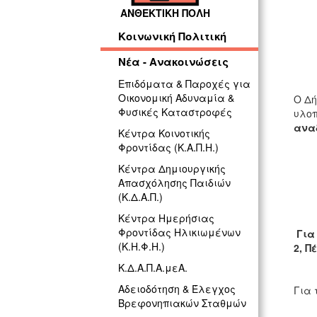
ΑΝΘΕΚΤΙΚΗ ΠΟΛΗ
ΓΡ
Κοινωνική Πολιτική
Νέα - Ανακοινώσεις
Επιδόματα & Παροχές για
Οικονομική Αδυναμία &
Ο Δή
Φυσικές Καταστροφές
υλοπ
ανα
Κέντρα Κοινοτικής
Φροντίδας (Κ.Α.Π.Η.)
Κέντρα Δημιουργικής
Απασχόλησης Παιδιών
(Κ.Δ.Α.Π.)
Κέντρα Ημερήσιας
Φροντίδας Ηλικιωμένων
Για
(Κ.Η.Φ.Η.)
2, Π
Κ.Δ.Α.Π.Α.μεΑ.
Αδειοδότηση & Έλεγχος
Για 
Βρεφονηπιακών Σταθμών