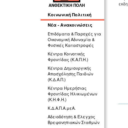
εκδη
ΑΝΘΕΚΤΙΚΗ ΠΟΛΗ
Κοινωνική Πολιτική
Νέα - Ανακοινώσεις
Επιδόματα & Παροχές για
Οικονομική Αδυναμία &
Φυσικές Καταστροφές
Κέντρα Κοινοτικής
Φροντίδας (Κ.Α.Π.Η.)
Κέντρα Δημιουργικής
Απασχόλησης Παιδιών
(Κ.Δ.Α.Π.)
Κέντρα Ημερήσιας
Φροντίδας Ηλικιωμένων
(Κ.Η.Φ.Η.)
Κ.Δ.Α.Π.Α.μεΑ.
Αδειοδότηση & Έλεγχος
Βρεφονηπιακών Σταθμών