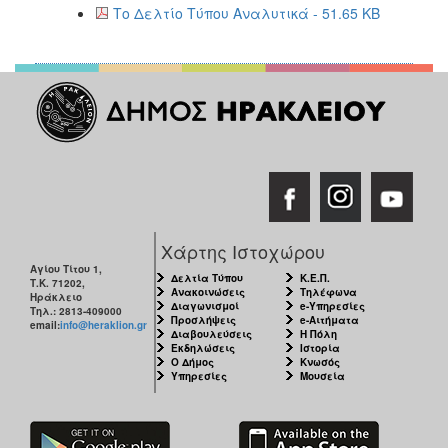
Το Δελτίο Τύπου Αναλυτικά - 51.65 KB
Ιατρείο
Ξενώνας
Φιλοξενίας
Γυναικών
Κέντρο
Κοινότητας
Κοινωνικό
Φαρμακείο
Κοινωνικό
Παντοπωλείο
Χάρτης Ιστοχώρου
Ισότητα
Αγίου Τίτου 1,
Δελτία Τύπου
Κ.Ε.Π.
Τ.Κ. 71202,
των
Ανακοινώσεις
Τηλέφωνα
Ηράκλειο
Φύλων
Διαγωνισμοί
e-Υπηρεσίες
Τηλ.: 2813-409000
Προσλήψεις
e-Αιτήματα
email:
info@heraklion.gr
Υγεία
Διαβουλεύσεις
Η Πόλη
Εκδηλώσεις
Ιστορία
Ο Δήμος
Κνωσός
Αυτόματοι
Υπηρεσίες
Μουσεία
Απινιδωτές