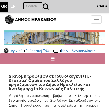
GR
EN
ΕΙΣΟΔΟΣ
ΑΝΘΕΚΤΙΚΗ
Toggle
ΠΟΛΗ
navigati
Κοινωνική
Πολιτική
Νέα
-
...
Αρχική
Ανθεκτική Πόλη
Νέα - Ανακοινώσεις
Ανακοινώσεις
Επιδόματα
&
Παροχές
Διανομή τροφίμων σε 1500 οικογένειες -
για
Θεατρική Ομάδα του Συλλόγου
Οικονομική
Εργαζομένων του Δήμου Ηρακλείου και
Αδυναμία
Αντιδημαρχία Κοινωνικής Πολιτικής
&
Μεγάλη ανταπόκριση βρήκε το κάλεσμα της
Φυσικές
θεατρικής ομάδας του Συλλόγου Εργαζομένων στο
Καταστροφές
Δήμο Ηρακλείου, με αποτέλεσμα η υπέροχη
Κέντρα