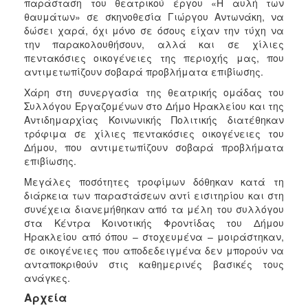
παράσταση του θεατρικού έργου «Η αυλή των
Κοινοτικής
θαυμάτων» σε σκηνοθεσία Γιώργου Αντωνάκη, να
Φροντίδας
δώσει χαρά, όχι μόνο σε όσους είχαν την τύχη να
(Κ.Α.Π.Η.)
την παρακολουθήσουν, αλλά και σε χίλιες
πεντακόσιες οικογένειες της περιοχής μας, που
Κέντρα
αντιμετωπίζουν σοβαρά προβλήματα επιβίωσης.
Δημιουργικής
Απασχόλησης
Χάρη στη συνεργασία της θεατρικής ομάδας του
Παιδιών
Συλλόγου Εργαζομένων στο Δήμο Ηρακλείου και της
(Κ.Δ.Α.Π.)
Αντιδημαρχίας Κοινωνικής Πολιτικής διατέθηκαν
τρόφιμα σε χίλιες πεντακόσιες οικογένειες του
Κέντρα
Δήμου, που αντιμετωπίζουν σοβαρά προβλήματα
Ημερήσιας
επιβίωσης.
Φροντίδας
Ηλικιωμένων
Μεγάλες ποσότητες τροφίμων δόθηκαν κατά τη
(Κ.Η.Φ.Η.)
διάρκεια των παραστάσεων αντί εισιτηρίου και στη
συνέχεια διανεμήθηκαν από τα μέλη του συλλόγου
Κ.Δ.Α.Π.Α.μεΑ.
στα Κέντρα Κοινοτικής Φροντίδας του Δήμου
Αδειοδότηση
Ηρακλείου από όπου – στοχευμένα – μοιράστηκαν,
&
σε οικογένειες που αποδεδειγμένα δεν μπορούν να
Έλεγχος
ανταποκριθούν στις καθημερινές βασικές τους
Βρεφονηπιακών
ανάγκες.
Σταθμών
Αρχεία
Δημοτικό