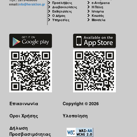
Προσλήψεις
e-Αιτήματα
email:
info@heraklion.gr
Διαβουλεύσεις
Η Πόλη
Εκδηλώσεις
Ιστορία
Ο Δήμος
Κνωσός
Υπηρεσίες
Μουσεία
Επικοινωνία
Copyright © 2026
Όροι Χρήσης
Υλοποίηση
Δήλωση
Προσβασιμότητας