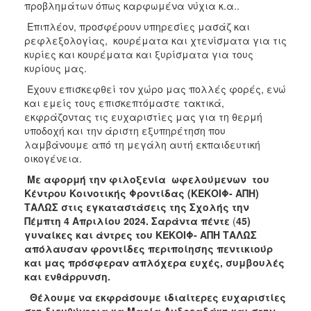
προβλημάτων όπως καρφωμένα νύχια κ.α..
Ιατρείο
Επιπλέον, προσφέρουν υπηρεσίες μασάζ και
Ξενώνας
ρεφλεξολογίας, κουρέματα και χτενίσματα για τις
Φιλοξενίας
κυρίες και κουρέματα και ξυρίσματα για τους
Γυναικών
κυρίους μας.
Κέντρο
Έχουν επισκεφθεί τον χώρο μας πολλές φορές, ενώ
Κοινότητας
και εμείς τους επισκεπτόμαστε τακτικά,
Κοινωνικό
εκφράζοντας τις ευχαριστίες μας για τη θερμή
Φαρμακείο
υποδοχή και την άριστη εξυπηρέτηση που
λαμβάνουμε από τη μεγάλη αυτή εκπαιδευτική
Κοινωνικό
οικογένεια.
Παντοπωλείο
Με αφορμή την φιλοξενία
ωφελούμενων του
Ισότητα
Κέντρου Κοινοτικής Φροντίδας (ΚΕΚΟΙΦ- ΑΠΗ)
των
ΤΑΛΩΣ στις εγκαταστάσεις της Σχολής την
Φύλων
Πέμπτη 4 Απριλίου 2024. Σαράντα πέντε
(
45)
Υγεία
γυναίκες και άντρες του ΚΕΚΟΙΦ- ΑΠΗ ΤΑΛΩΣ
απόλαυσαν φροντίδες περιποίησης πεντικιούρ
Αυτόματοι
και μας πρόσφεραν απλόχερα ευχές, συμβουλές
Απινιδωτές
και ενθάρρυνση.
Θέλουμε να εκφράσουμε ιδιαίτερες ευχαριστίες
στη διευθύντρια κα Μαρία Ανδρεαδάκη και στην