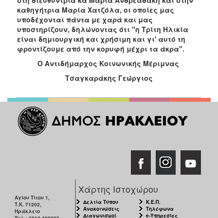
καθηγήτρια Μαρία Χατζόλα, οι οποίες μας
Ο
υποδέχονται πάντα με χαρά και μας
ΤΟΠΟΣ
υποστηρίζουν, δηλώνοντας ότι "η Τρίτη Ηλικία
ΜΑΣ
είναι δημιουργική και χρήσιμη και γι' αυτό τη
φροντίζουμε από την κορυφή μέχρι τα άκρα".
Ο
ΔΗΜΟΣ
Ο Αντιδήμαρχος Κοινωνικής Μέριμνας
Τσαγκαράκης Γεώργιος
ΠΟΛΙΤΙΣΜΟΣ
Χάρτης Ιστοχώρου
Αγίου Τίτου 1,
Δελτία Τύπου
Κ.Ε.Π.
Τ.Κ. 71202,
Ανακοινώσεις
Τηλέφωνα
Ηράκλειο
Διαγωνισμοί
e-Υπηρεσίες
Τηλ.: 2813-409000