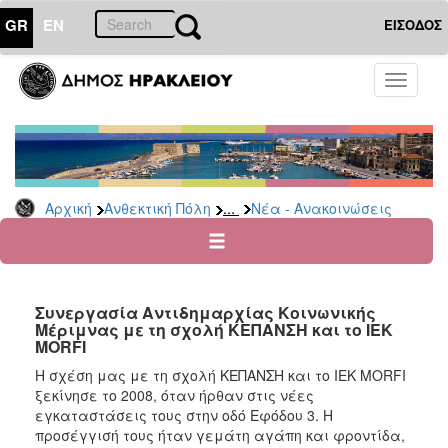
GR
EN
ΕΙΣΟΔΟΣ
ΑΝΘΕΚΤΙΚΗ
Toggle
ΠΟΛΗ
navigati
Κοινωνική
Πολιτική
Νέα
-
...
Αρχική
Ανθεκτική Πόλη
Νέα - Ανακοινώσεις
Ανακοινώσεις
Επιδόματα
&
Παροχές
Συνεργασία Αντιδημαρχίας Κοινωνικής
για
Μέριμνας με τη σχολή ΚΕΠΑΝΣΗ και το IEK
Οικονομική
MORFI
Αδυναμία
&
Η σχέση μας με τη σχολή ΚΕΠΑΝΣΗ και το IEK MORFI
Φυσικές
ξεκίνησε το 2008, όταν ήρθαν στις νέες
Καταστροφές
εγκαταστάσεις τους στην οδό Εφόδου 3. Η
προσέγγισή τους ήταν γεμάτη αγάπη και φροντίδα,
Κέντρα