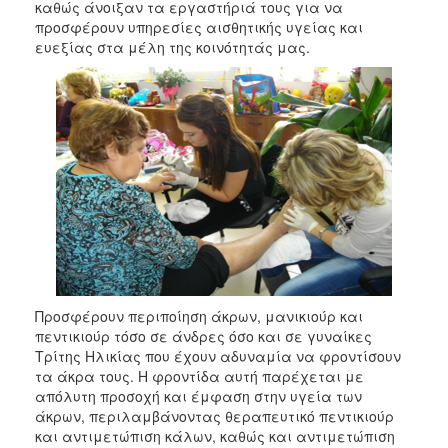
καθώς άνοιξαν τα εργαστήριά τους για να
Κοινοτικής
προσφέρουν υπηρεσίες αισθητικής υγείας και
Φροντίδας
ευεξίας στα μέλη της κοινότητάς μας.
(Κ.Α.Π.Η.)
Κέντρα
Δημιουργικής
Απασχόλησης
Παιδιών
(Κ.Δ.Α.Π.)
Κέντρα
Ημερήσιας
Φροντίδας
Ηλικιωμένων
(Κ.Η.Φ.Η.)
Κ.Δ.Α.Π.Α.μεΑ.
Προσφέρουν περιποίηση άκρων, μανικιούρ και
Αδειοδότηση
πεντικιούρ τόσο σε άνδρες όσο και σε γυναίκες
&
Τρίτης Ηλικίας που έχουν αδυναμία να φροντίσουν
Έλεγχος
τα άκρα τους. Η φροντίδα αυτή παρέχεται με
Βρεφονηπιακών
απόλυτη προσοχή και έμφαση στην υγεία των
Σταθμών
άκρων, περιλαμβάνοντας θεραπευτικό πεντικιούρ
και αντιμετώπιση κάλων, καθώς και αντιμετώπιση
Δημοτικό