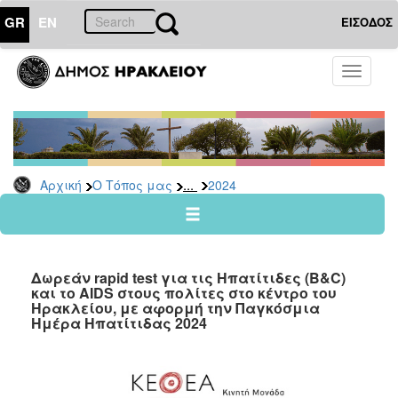
GR
EN
ΕΙΣΟΔΟΣ
Ο
Toggle
ΤΟΠΟΣ
navigati
ΜΑΣ
Ανακοινώσεις
Αρχείο
2026
...
Αρχική
Ο Τόπος μας
2024
2025
2024
2023
Δωρεάν rapid test για τις Ηπατίτιδες (B&C)
2022
και το AIDS στους πολίτες στο κέντρο του
Ηρακλείου, με αφορμή την Παγκόσμια
2021
Ημέρα Ηπατίτιδας 2024
2020
2019
2018