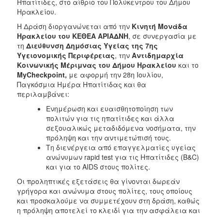
Ηπατίτιδες, στο αίθριο του Πολύκεντρου του Δήμου
Ηρακλείου.
Η Δράση διοργανώνεται από την
Κινητή Μονάδα
Ηρακλείου του ΚΕΘΕΑ ΑΡΙΑΔΝΗ
, σε συνεργασία με
τη
Διεύθυνση Δημόσιας Υγείας της 7ης
Υγειονομικής Περιφέρειας
, την
Αντιδημαρχία
Κοινωνικής Μέριμνας του Δήμου Ηρακλείου
και το
MyCheckpoint,
με αφορμή την 28η Ιουλίου,
Παγκόσμια Ημέρα Ηπατίτιδας και θα
περιλαμβάνει:
Ενημέρωση και ευαισθητοποίηση των
πολιτών για τις ηπατίτιδες και άλλα
σεξουαλικώς μεταδιδόμενα νοσήματα, την
πρόληψη και την αντιμετώπισή τους.
Τη διενέργεια από επαγγελματίες υγείας
ανώνυμων rapid test για τις Ηπατίτιδες (B&C)
και για το AIDS στους πολίτες.
Οι προληπτικές εξετάσεις θα γίνονται δωρεάν
γρήγορα και ανώνυμα στους πολίτες, τους οποίους
και προσκαλούμε να συμμετέχουν στη δράση, καθώς
η πρόληψη αποτελεί το κλειδί για την ασφάλεια και