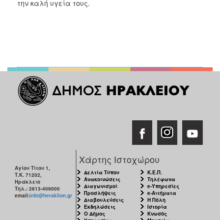
την καλή υγεία τους.
Χάρτης Ιστοχώρου
Αγίου Τίτου 1,
Δελτία Τύπου
Κ.Ε.Π.
Τ.Κ. 71202,
Ανακοινώσεις
Τηλέφωνα
Ηράκλειο
Διαγωνισμοί
e-Υπηρεσίες
Τηλ.: 2813-409000
Προσλήψεις
e-Αιτήματα
email:
info@heraklion.gr
Διαβουλεύσεις
Η Πόλη
Εκδηλώσεις
Ιστορία
Ο Δήμος
Κνωσός