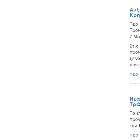
Αυξ
Κρη
Περι
Προϊ
7 Μα
Στις
προϊ
ξενο
συνε
περι
Νέα
Τρά
Το έ
προγ
την 
περι