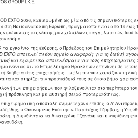
OS GROUP Ι.Κ.Ε.
OD EXPO 2026, καθιερωμένη ως μία από τις σημαντικότερες ε
ν στη Νοτιοανατολική Ευρώπη, πραγματοποιείται από 14 έως 16
εντρώνοντας το ενδιαφέρον χιλιάδων επαγγελματιών, food trad
τον κόσμο.
 τα εγκαίνια της έκθεσης, ο Πρόεδρος του Επιμελητηρίου Ηρακ
 EXPO αποτελεί πλέον σημείο αναφοράς για τη διεθνή αγορ
μική και εξαιρετικά αποτελέσματα για τους επιχειρηματίες
ημαίνοντας ότι το Επιμελητήριο Ηρακλείου επενδύει σε τέτο
τή βοήθεια στις επιχειρήσεις – μέλη του που χαράζουν τη δική
ότητα και στηρίζει την προσπάθειά τους σε όποιο βήμα χρειαστ
ιλογή των επιχειρήσεων που φιλοξενούνται στο περίπτερο το
χτή πρόσκληση και με αυστηρή σειρά προτεραιότητας.
 επιχειρηματική αποστολή συμμετέχουν επίσης ο Α’ Αντιπρόεδ
σσείδης, ο Οικονομικός Επόπτης κ. Παράσχος Τζόρβας, η Υπεύθ
άκη, η Διευθύντρια κα Αικατερίνη Τζανάκη και η υπεύθυνη επ
φανουδάκη.