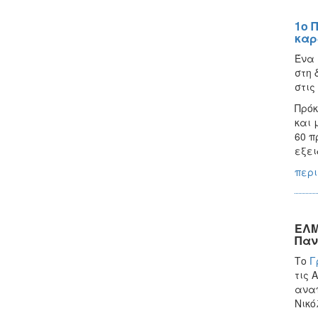
1ο 
καρ
Ένα 
στη 
στις
Πρόκ
και 
60 π
εξει
περι
ΕΛΜ
Παν
Το
Γ
τις 
αναπ
Νικό