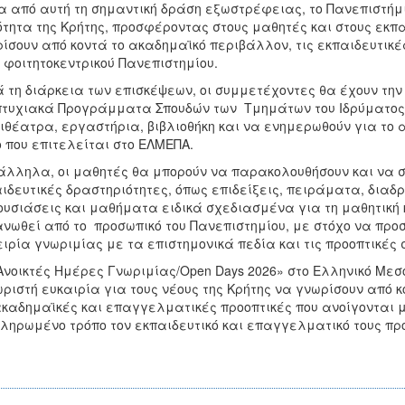
 από αυτή τη σημαντική δράση εξωστρέφειας, το Πανεπιστήμιο
ότητα της Κρήτης, προσφέροντας στους μαθητές και στους εκπα
ίσουν από κοντά το ακαδημαϊκό περιβάλλον, τις εκπαιδευτικέ
 φοιτητοκεντρικού Πανεπιστημίου.
 τη διάρκεια των επισκέψεων, οι συμμετέχοντες θα έχουν τη
τυχιακά Προγράμματα Σπουδών των Τμημάτων του Ιδρύματος, 
θέατρα, εργαστήρια, βιβλιοθήκη και να ενημερωθούν για το 
 που επιτελείται στο ΕΛΜΕΠΑ.
λληλα, οι μαθητές θα μπορούν να παρακολουθήσουν και να 
ιδευτικές δραστηριότητες, όπως επιδείξεις, πειράματα, δια
υσιάσεις και μαθήματα ειδικά σχεδιασμένα για τη μαθητική κ
νωθεί από το προσωπικό του Πανεπιστημίου, με στόχο να προσ
ιρία γνωριμίας με τα επιστημονικά πεδία και τις προοπτικές 
Ανοικτές Ημέρες Γνωριμίας/Open Days 2026» στο Ελληνικό Με
ριστή ευκαιρία για τους νέους της Κρήτης να γνωρίσουν από κ
ακαδημαϊκές και επαγγελματικές προοπτικές που ανοίγονται 
ληρωμένο τρόπο τον εκπαιδευτικό και επαγγελματικό τους π