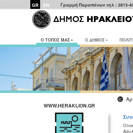
GR
EN
Γραμμή Παραπόνων τηλ : 2813-4
Ο ΤΟΠΟΣ ΜΑΣ
Ο ΔΗΜΟΣ
ΠΟΛΙΤ
Αρ
WWW.HERAKLION.GR
Συν
Ολοκ
Άσυλ