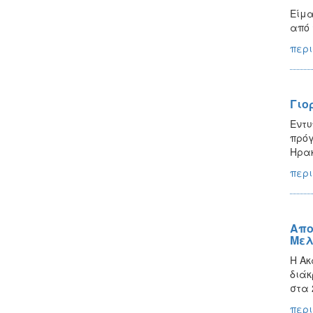
Είμα
από 
περι
Γιο
Εντυ
πρόγ
Ηρακ
περι
Απο
Μελ
H Ακ
διάκ
στα 
περι