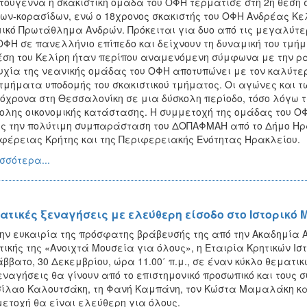
τούγεννα η σκακιστική ομάδα του ΟΦΗ τερμάτισε στη 2η θέσ
ων-κορασίδων, ενώ ο 18χρονος σκακιστής του ΟΦΗ Ανδρέας Κελ
ικό Πρωτάθλημα Ανδρών. Πρόκειται για δυο από τις μεγαλύτερ
ΟΦΗ σε πανελλήνιο επίπεδο και δείχνουν τη δυναμική του τμήμ
έση του Κελίρη ήταν περίπου αναμενόμενη σύμφωνα με την ρα
υχία της νεανικής ομάδας του ΟΦΗ αποτυπώνει με τον καλύτερ
τμήματα υποδομής του σκακιστικού τμήματος. Οι αγώνες και 
όχρονα στη Θεσσαλονίκη σε μια δύσκολη περίοδο, τόσο λόγω 
ολης οικονομικής κατάστασης. Η συμμετοχή της ομάδας του Ο
ς την πολύτιμη συμπαράσταση του ΔΟΠΑΦΜΑΗ από το Δήμο Ηρα
φέρειας Κρήτης και της Περιφερειακής Ενότητας Ηρακλείου.
σσότερα...
ατικές ξεναγήσεις με ελεύθερη είσοδο στο Ιστορικ
ην ευκαιρία της πρόσφατης βράβευσής της από την Ακαδημία Α
τικής της «Ανοιχτά Μουσεία για όλους», η Εταιρία Κρητικών Ι
άββατο, 30 Δεκεμβρίου, ώρα 11.00΄ π.μ., σε έναν κύκλο θεματι
εναγήσεις θα γίνουν από το επιστημονικό προσωπικό και τους σ
ίλαο Καλουτσάκη, τη Φανή Καμπάνη, τον Κώστα Μαμαλάκη και
ετοχή θα είναι ελεύθερη για όλους.