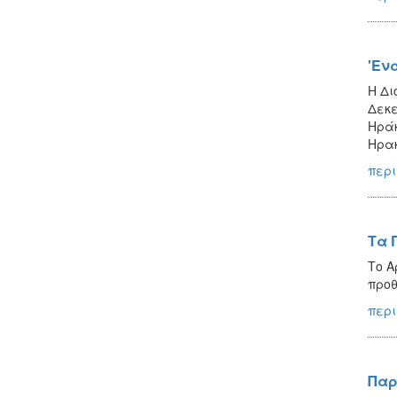
'Εν
Η Δι
Δεκε
Ηράκ
Ηρακ
περι
Τα 
Το Α
προθ
περι
Παρ