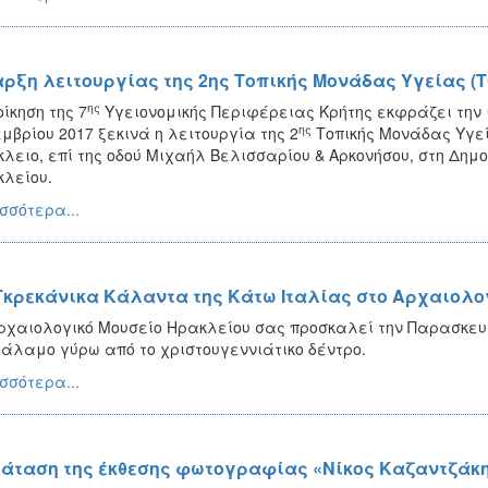
αρξη λειτουργίας της 2ης Τοπικής Μονάδας Υγείας (
ης
οίκηση της 7
Υγειονομικής Περιφέρειας Κρήτης εκφράζει την 
ης
μβρίου 2017 ξεκινά η λειτουργία της 2
Τοπικής Μονάδας Υγεία
λειο, επί της οδού Μιχαήλ Βελισσαρίου & Αρκονήσου, στη Δημ
λείου.
σσότερα...
Γκρεκάνικα Κάλαντα της Κάτω Ιταλίας στο Αρχαιολο
ρχαιολογικό Μουσείο Ηρακλείου σας προσκαλεί την Παρασκευή 2
άλαμο γύρω από το χριστουγεννιάτικο δέντρο.
σσότερα...
άταση της έκθεσης φωτογραφίας «Νίκος Καζαντζάκ