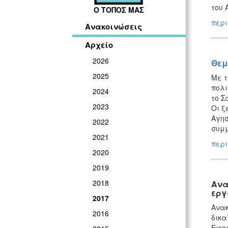
του 
Ο ΤΟΠΟΣ ΜΑΣ
περι
Ανακοινώσεις
Αρχείο
2026
Θεμ
2025
Mε τ
πολι
2024
το Σ
2023
Οι ξ
Αγησ
2022
συμμ
2021
περι
2020
2019
2018
Ανα
εργ
2017
Ανακ
2016
δικα
Εφορ