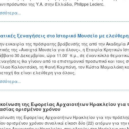
Αντιπρόσωπου της Υ.Α. στην Ελλάδα, Philippe Leclerc.
σσότερα...
ατικές ξεναγήσεις στο Ιστορικό Μουσείο με ελεύθε
ην ευκαιρία της πρόσφατης βράβευσής της από την Ακαδημία Α
τικής της «Ανοιχτά Μουσεία για όλους», η Εταιρία Κρητικών Ι
άββατο 30 Δεκεμβρίου, ώρα 11.00΄ π.μ., σε έναν κύκλο θεματικ
εναγήσεις θα γίνουν από το επιστημονικό προσωπικό και τους σ
ίλαο Καλουτσάκη, τη Φανή Καμπάνη, τον Κώστα Μαμαλάκη και
ετοχή θα είναι ελεύθερη για όλους.
σσότερα...
κοίνωση της Εφορείας Αρχαιοτήτων Ηρακλείου για 
ασίας ορισμένου χρόνου
οίνωση της Εφορείας Αρχαιοτήτων Ηρακλείου για την πρόσληψ
ίου ορισμένου χρόνου συνολικά είκοσι δύο (22) ατόμων για τη
είας Αρχαιοτήτων Ηρακλείου, που εδρεύει στο Ηράκλειο του Ν