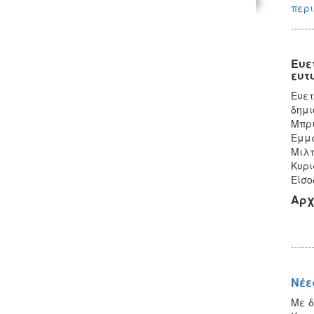
περι
Ευε
ευτ
Ευετ
δημι
Μπρι
Εμμα
Μιλτ
Κυρι
Είσο
Αρχ
Νέε
Με δ