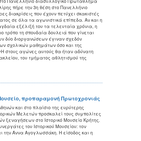
η στο Πανελλήνιο διασυλλογικό Πρωτάθλημα
ίρης πήρε την 3η θέση στο Πανελλήνιο
ες διακρίσεις που έχουν πετύχει σκακιστές
ατος σε όλα τα αγωνιστικά επίπεδα. Αν και η
γδαία εξέλιξή του τα τελευταία χρόνια, η
ο τρόπο τη σπουδαία δουλειά που γίνεται
των δύο διοργανώσεων έγιναν σχεδόν
των σχολικών μαθημάτων όσο και της
ΦΗ στους αγώνες αυτούς θα ήταν αδύνατη
κλείου, του τμήματος αθλητισμού της
ό Μουσείο, προπαραμονή Πρωτοχρονιάς
θηνών και στο πλαίσιο της ευρύτερης
στορικών Μελετών προσκαλεί τους συμπολίτες
κών ξεναγήσεων στο Ιστορικό Μουσείο Κρήτης.
υνεργάτες του Ιστορικού Μουσείου: τον
 την Άννα Αγογλωσσάκη. Η είσοδος και η