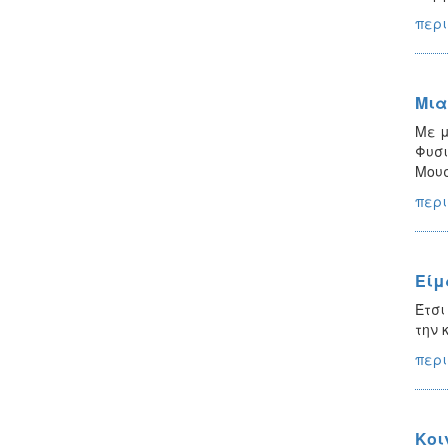
περι
Μια
Με μ
Φυσι
Μουσ
περι
Είμ
Έτσι
την 
περι
Κοι