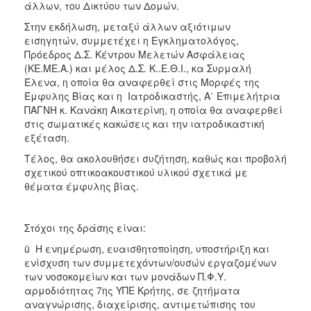
άλλων, του Δικτύου των Δομών.
Στην εκδήλωση, μεταξύ άλλων αξιότιμων
εισηγητών, συμμετέχει η Εγκληματολόγος,
Πρόεδρος Δ.Σ. Κέντρου Μελετών Ασφάλειας
(ΚΕ.ΜΕ.Α.) και μέλος Δ.Σ. Κ..Ε.Θ.Ι., κα Συρμαλή
Έλενα, η οποία θα αναφερθεί στις Μορφές της
Έμφυλης Βίας και η Ιατροδικαστής, Α΄ Επιμελήτρια
ΠΑΓΝΗ κ. Κανάκη Αικατερίνη, η οποία θα αναφερθεί
στις σωματικές κακώσεις και την ιατροδικαστική
εξέταση.
Τέλος, θα ακολουθήσει συζήτηση, καθώς και προβολή
σχετικού οπτικοακουστικού υλικού σχετικά με
θέματα έμφυλης βίας.
Στόχοι της δράσης είναι:
ü Η ενημέρωση, ευαισθητοποίηση, υποστήριξη και
ενίσχυση των συμμετεχόντων/ουσών εργαζομένων
των νοσοκομείων και των μονάδων Π.Φ.Υ.
αρμοδιότητας 7ης ΥΠΕ Κρήτης, σε ζητήματα
αναγνώρισης, διαχείρισης, αντιμετώπισης του