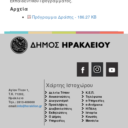
Εκπαιδευτικού Προγράμματος.
Αρχεία
Πρόγραμμα Δράσης - 186.27 KB
Χάρτης Ιστοχώρου
Αγίου Τίτου 1,
Δελτία Τύπου
Κ.Ε.Π.
Τ.Κ. 71202,
Ανακοινώσεις
Τηλέφωνα
Ηράκλειο
Διαγωνισμοί
e-Υπηρεσίες
Τηλ.: 2813-409000
Προσλήψεις
e-Αιτήματα
email:
info@heraklion.gr
Διαβουλεύσεις
Η Πόλη
Εκδηλώσεις
Ιστορία
Ο Δήμος
Κνωσός
Υπηρεσίες
Μουσεία