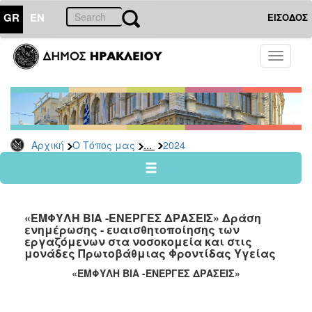
GR
EN
ΕΙΣΟΔΟΣ
Ο
Toggle
ΤΟΠΟΣ
navigati
ΜΑΣ
Ανακοινώσεις
Αρχείο
2026
...
Αρχική
Ο Τόπος μας
2024
2025
2024
2023
«ΕΜΦΥΛΗ ΒΙΑ -ΕΝΕΡΓΕΣ ΔΡΑΣΕΙΣ» Δράση
2022
ενημέρωσης - ευαισθητοποίησης των
εργαζόμενων στα νοσοκομεία και στις
2021
μονάδες Πρωτοβάθμιας Φροντίδας Υγείας
2020
«ΕΜΦΥΛΗ ΒΙΑ -ΕΝΕΡΓΕΣ ΔΡΑΣΕΙΣ»
2019
2018