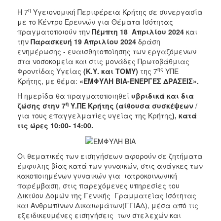
η
Η 7
Υγειονομική Περιφέρεια Κρήτης σε συνεργασία
2017
με το Κέντρο Ερευνών για Θέματα Ισότητας
2016
πραγματοποιούν την
Πέμπτη 18 Απριλίου 2024
και
την
Παρασκευή 19 Απριλίου 2024
δράση
2015
ενημέρωσης - ευαισθητοποίησης των εργαζόμενων
2012
στα νοσοκομεία και στις μονάδες Πρωτοβάθμιας
ης
Φροντίδας Υγείας
(Κ.Υ. και ΤΟΜΥ)
της 7
ΥΠΕ
2011
Κρήτης,
με θέμα:
«ΕΜΦΥΛΗ ΒΙΑ-ΕΝΕΡΓΕΣ ΔΡΑΣΕΙΣ».
Η ημερίδα θα πραγματοποιηθεί
υβριδικά και δια
η
ζώσης στην 7
Υ.ΠΕ Κρήτης (αίθουσα συσκέψεων
/
για τους επαγγελματίες υγείας της Κρήτης
), κατά
Ο
τις ώρες 10:00- 14:00.
ΔΗΜΟΣ
ΠΟΛΙΤΙΣΜΟΣ
Οι θεματικές των εισηγήσεων αφορούν σε ζητήματα
έμφυλης βίας κατά των γυναικών, στις ανάγκες των
ΑΝΘΕΚΤΙΚΗ
κακοποιημένων γυναικών για ιατροκοινωνική
ΠΟΛΗ
παρέμβαση, στις παρεχόμενες υπηρεσίες του
Δικτύου Δομών της Γενικής Γραμματείας Ισότητας
και Ανθρωπίνων Δικαιωμάτων(ΓΓΙΑΔ), μέσα από τις
εξειδικευμένες εισηγήσεις των στελεχών και