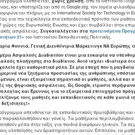
ρόγραμμα υλοποιείται,
χωρίς χρέωση
, από το Ινστιτούτο Πλ
νας, και υποστηρίζεται από τη Google.org, τον τομέα φιλανθρωπ
ορφώνεται πλήρως με το International Society for Technology in Edu
ας για την τεχνολογία στα εκπαιδευτικά πρότυπα των μαθητώ
7 χώρες της Ευρωπαϊκής Ένωσης και έχει συμβάλλει στην επ
ιακής ασφάλειας.
Συγκαταλέγεται στα
προτεινόμενα Προγ
οτήτων 21+
του Ινστιτούτου Εκπαιδευτικής Πολιτικής.
ρία Φουντά, Γενική Διευθύντρια Μάρκετινγκ ΝΑ Ευρώπης τ
μέρα Ασφαλούς Διαδικτύου είναι μια ευκαιρία να υπενθυμ
λούς πλοήγησης στο διαδίκτυο. Αυτό ισχύει ιδιαίτερα ότα
χολείο έχει καθοριστικό ρόλο. Σε μία εποχή που η ραγδαία
ημερινά νέα ζητήματα προστασίας της ανθρώπινης υπόστα
μένων, είναι εξαιρετικά σημαντικό οι μαθητές, αλλά και ο
ές της ψηφιακής ασφάλειας. Ως Google
, είμαστε περήφανο
ολογίας και Έρευνας για το εξαιρετικά επιτυχημένο πρόγρ
λίζουμε τους μαθητές και εκπαιδευτικούς σε κάθε γωνιά 
 δεξιότητες!»
ρόγραμμα απευθύνεται σε εκπαιδευτικούς πρωτοβάθμιας και
ο παρακολουθήσουν και γονείς. Τα μαθήματα περιλαμβάνουν π
οιηθούν μέσα στην τάξη, για παιδιά διαφόρων ηλικιών. Τα σε
ους υλοποίησης των δραστηριοτήτων αυτών. Επιπλέον, τα μαθ