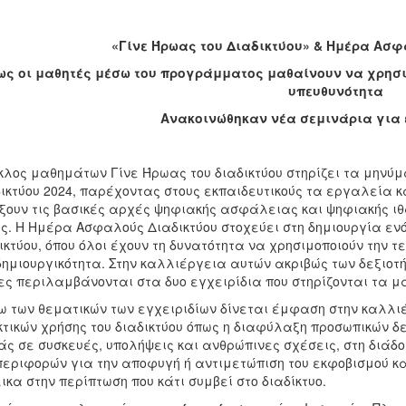
«Γίνε Ήρωας του Διαδικτύου» & Ημέρα Ασφ
ως οι μαθητές μέσω του προγράμματος μαθαίνουν να χρησι
υπευθυνότητα
Ανακοινώθηκαν νέα σεμινάρια για 
κλος μαθημάτων Γίνε Ήρωας του διαδικτύου στηρίζει τα μηνύ
ικτύου 2024, παρέχοντας στους εκπαιδευτικούς τα εργαλεία κα
ξουν τις βασικές αρχές ψηφιακής ασφάλειας και ψηφιακής ιθ
ς. Η Ημέρα Ασφαλούς Διαδικτύου στοχεύει στη δημιουργία ε
ικτύου, όπου όλοι έχουν τη δυνατότητα να χρησιμοποιούν την τ
δημιουργικότητα. Στην καλλιέργεια αυτών ακριβώς των δεξιοτή
ες περιλαμβάνονται στα δυο εγχειρίδια που στηρίζονται τα μ
 των θεματικών των εγχειριδίων δίνεται έμφαση στην καλλιέρ
τικών χρήσης του διαδικτύου όπως η διαφύλαξη προσωπικών δ
άς σε συσκευές, υπολήψεις και ανθρώπινες σχέσεις, στη διάδ
εριφορών για την αποφυγή ή αντιμετώπιση του εκφοβισμού κα
ικα στην περίπτωση που κάτι συμβεί στο διαδίκτυο.