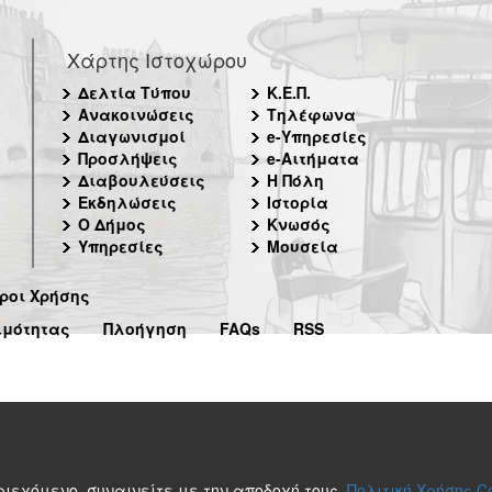
Χάρτης Ιστοχώρου
Δελτία Τύπου
Κ.Ε.Π.
Ανακοινώσεις
Τηλέφωνα
Διαγωνισμοί
e-Υπηρεσίες
Προσλήψεις
e-Αιτήματα
Διαβουλεύσεις
Η Πόλη
Εκδηλώσεις
Ιστορία
Ο Δήμος
Κνωσός
Υπηρεσίες
Μουσεία
ροι Χρήσης
ιμότητας
Πλοήγηση
FAQs
RSS
περιεχόμενο, συναινείτε με την αποδοχή τους.
Πολιτική Χρήσης C