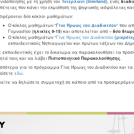
νιδοποίησης με τη χρήση του
Ίντερλαντ (Interland
)
, ενός
διαδι
πέτειας που κάνει την εκμάθηση της ψηφιακής ασφάλειας και 
φέρονται δύο κύκλοι μαθημάτων:
O κύκλος μαθημάτων “
Γίνε Ήρωας του Διαδικτύου
” που α
Γυμνασίου (
ηλικίες 9-15
) και αποτελείται από –
δύο δίωρ
O κύκλος μαθημάτων “
Γίνε Ήρωας του Διαδικτύου
(μικρότε
εκπαιδευτικούς Νηπιαγωγείου και πρώτων τάξεων του Δημο
 εκπαιδευτικός έχει το δικαίωμα να παρακολουθήσει τα πρ
ητά τους και να λάβει
Πιστοποιητικό Παρακολούθησης
.
σσότερα για το πρόγραμμα Γίνε Ήρωας του Διαδικτύου και τα
βάσετε
εδώ
.
είτε να δηλώσετε συμμετοχή σε κάποιο από τα προσφερόμε