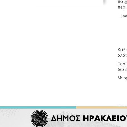
παιχ
περι
Προσ
Κάθε
ολότ
Περι
δια
Μπορ