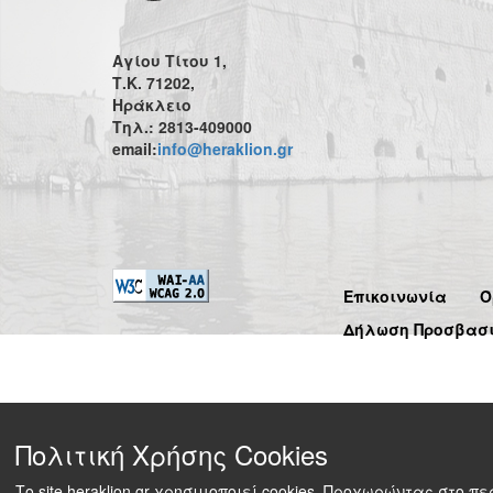
Αγίου Τίτου 1,
Τ.Κ. 71202,
Ηράκλειο
Τηλ.: 2813-409000
email:
info@heraklion.gr
Επικοινωνία
Ό
Δήλωση Προσβασ
Πολιτική Χρήσης Cookies
Το site heraklion.gr χρησιμοποιεί cookies. Προχωρώντας στο 