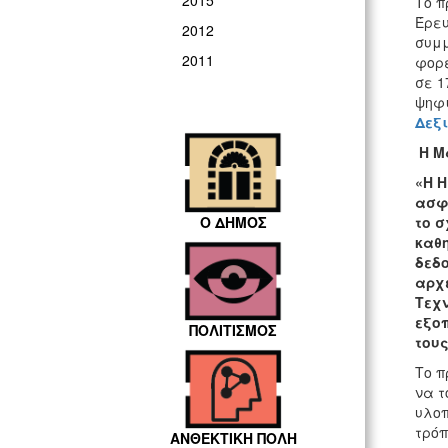
2015
Το π
Έρευ
2012
συμμ
2011
φορέ
σε 1
ψηφ
Δεξι
H
Μα
«Η Η
ασφα
Ο ΔΗΜΟΣ
το σ
καθ
δεδο
αρχ
Τεχν
εξοπ
ΠΟΛΙΤΙΣΜΟΣ
τους
Το π
να τ
υλοπ
τρόπ
ΑΝΘΕΚΤΙΚΗ ΠΟΛΗ