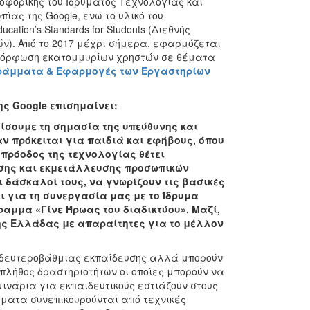
ηροφορικής του Ιδρύματος Τεχνολογίας και
ίας της Google, ενώ το υλικό του
cation’s Standards for Students (Διεθνής
ν). Από το 2017 μέχρι σήμερα, εφαρμόζεται
ιμόρφωση εκατομμυρίων χρηστών σε θέματα
ράμματα & Εφαρμογές των Εργαστηρίων
ης Google
επισημαίνει:
ίσουμε τη σημασία της υπεύθυνης και
ν πρόκειται για παιδιά και εφήβους, όπου
 πρόοδος της τεχνολογίας θέτει
σης και εκμετάλλευσης προσωπικών
ι δάσκαλοί τους, να γνωρίζουν τις βασικές
ι για τη συνεργασία μας με το Ίδρυμα
αμμα «Γίνε Ήρωας του διαδικτύου». Μαζί,
της Ελλάδας με απαραίτητες για το μέλλον
 δευτεροβάθμιας εκπαίδευσης αλλά μπορούν
λήθος δραστηριοτήτων οι οποίες μπορούν να
μινάρια για εκπαιδευτικούς εστιάζουν στους
ήματα συνεπικουρούνται από τεχνικές