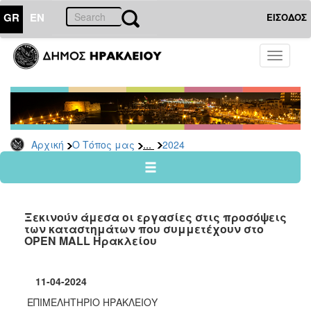
GR
EN
ΕΙΣΟΔΟΣ
Ο
Toggle
ΤΟΠΟΣ
navigati
ΜΑΣ
Ανακοινώσεις
Αρχείο
2026
...
Αρχική
Ο Τόπος μας
2024
2025
2024
2023
Ξεκινούν άμεσα οι εργασίες στις προσόψεις
2022
των καταστημάτων που συμμετέχουν στο
OPEN MALL Ηρακλείου
2021
2020
11-04-2024
2019
ΕΠΙΜΕΛΗΤΗΡΙΟ ΗΡΑΚΛΕΙΟΥ
2018