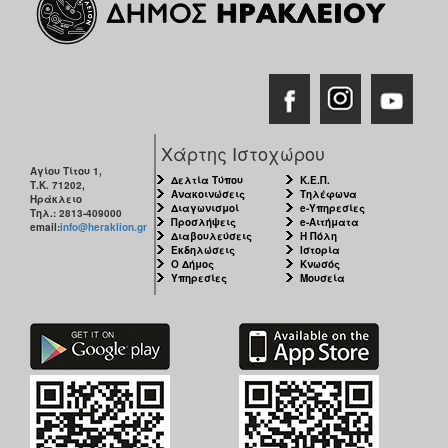
Χάρτης Ιστοχώρου
Αγίου Τίτου 1,
Δελτία Τύπου
Κ.Ε.Π.
Τ.Κ. 71202,
Ανακοινώσεις
Τηλέφωνα
Ηράκλειο
Διαγωνισμοί
e-Υπηρεσίες
Τηλ.: 2813-409000
Προσλήψεις
e-Αιτήματα
email:
info@heraklion.gr
Διαβουλεύσεις
Η Πόλη
Εκδηλώσεις
Ιστορία
Ο Δήμος
Κνωσός
Υπηρεσίες
Μουσεία