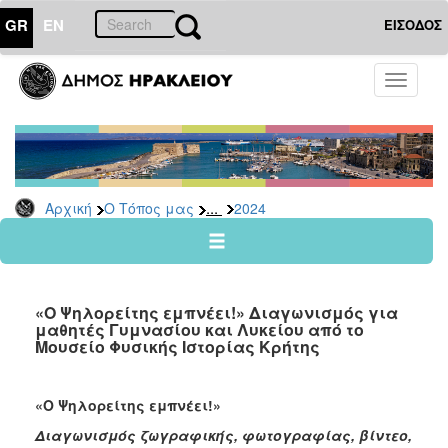
GR
EN
ΕΙΣΟΔΟΣ
Ο
Toggle
ΤΟΠΟΣ
navigati
ΜΑΣ
Ανακοινώσεις
Αρχείο
2026
...
Αρχική
Ο Τόπος μας
2024
2025
2024
2023
«Ο Ψηλορείτης εμπνέει!» Διαγωνισμός για
2022
μαθητές Γυμνασίου και Λυκείου από το
Μουσείο Φυσικής Ιστορίας Κρήτης
2021
2020
«Ο Ψηλορείτης εμπνέει!»
2019
Διαγωνισμός ζωγραφικής, φωτογραφίας, βίντεο,
2018