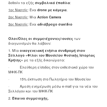
δοθούν τα εξής
συμβολικά έπαθλα
:
1ος Νικητής
: Ένα
drone
με κάμερα
.
2ος Νικητής
: Μια
Action
Camera
3ος Νικητής
: Ένα
αδιάβροχο σακίδιο
Όλοι/Όλες οι συμμετέχοντες/-ουσες
των
διαγωνισμών θα λάβουν:
1. Μία
οικογενειακή ετήσια συνδρομή στον
Σύλλογο «Φίλοι του Μουσείου Φυσικής Ιστορίας
Κρήτης»
με τα εξής δικαιώματα:
· Ελεύθερη είσοδος στον εκθεσιακό χώρο του
ΜΦΙΚ-ΠΚ
· 15% έκπτωση στο Πωλητήριο του Μουσείου
· Άμεση ενημέρωση μέσω e-mail για τα νέα του
Συλλόγου και του ΜΦΙΚ-ΠΚ
2.
Έπαινο συμμετοχής.