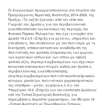
Οι διαγωνισμοί πραγματοποιούνται στο πλαίσιο του
Προγράμματος Αγροτικής Ανάπτυξης 2014-2020, της
Πράξης «Το ταξίδι ξεκινάει από τον τόπο σου.
Γνώρισέ τον: Δράσεις για την περιβαλλοντική
ευαισθητοποίηση των κατοίκων της περιοχής του
Φυσικού Πάρκου Ψηλορείτη» που έχει ενταχθεί στη
Δράση 19.2.4.5 «Στήριξη για μελέτες, υπηρεσίες και
επενδύσεις, που συνδέονται με τον πολιτισμό, με τη
διατήρηση, αποκατάσταση και αναβάθμιση της
πολιτιστικής και φυσικής κληρονομιάς των χωριών,
των αγροτικών τοπίων και των τόπων με υψηλή
φυσική αξία, συμπεριλαμβανομένων των σχετικών
κοινωνικο-οικονομικών πτυχών, καθώς και δράσεις
περιβαλλοντικής ευαισθητοποίησης
(συμπεριλαμβανομένων πολιτιστικών/συνεδριακών
κέντρων, μουσείων, πολιτιστικών χαρακτηριστικών
της υπαίθρου – μύλοι, γεφύρια κ.λ.π.)» του
Υπομέτρου 19.2 «Στήριξη για την υλοποίηση δράσεων
υπό την Τοπική Στρατηγική Ανάπτυξης για
παρεμβάσεις δημοσίου χαρακτήρα», του Μέτρου 19
«Τοπική Ανάπτυξη με Πρωτοβουλία Τοπικών