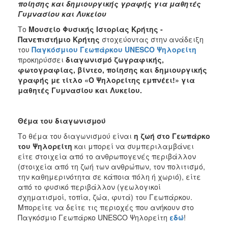
ποίησης και δημιουργικής γραφής για μαθητές
2017
Γυμνασίου και Λυκείου
2016
Το
Μουσείο Φυσικής Ιστορίας Κρήτης -
Πανεπιστήμιο Κρήτης
στοχεύοντας στην ανάδειξη
2015
του
Παγκόσμιου Γεωπάρκου UNESCO Ψηλορείτη
2012
προκηρύσσει
διαγωνισμό ζωγραφικής,
φωτογραφίας, βίντεο, ποίησης και δημιουργικής
2011
γραφής με τίτλο «Ο Ψηλορείτης εμπνέει!» για
μαθητές Γυμνασίου και Λυκείου.
Θέμα του διαγωνισμού
Ο
ΔΗΜΟΣ
Το θέμα του διαγωνισμού είναι
η ζωή στο Γεωπάρκο
του Ψηλορείτη
και μπορεί να συμπεριλαμβάνει
ΠΟΛΙΤΙΣΜΟΣ
είτε στοιχεία από το ανθρωπογενές περιβάλλον
(στοιχεία από τη ζωή των ανθρώπων, τον πολιτισμό,
την καθημερινότητα σε κάποια πόλη ή χωριό), είτε
ΑΝΘΕΚΤΙΚΗ
ΠΟΛΗ
από το φυσικό περιβάλλον (γεωλογικοί
σχηματισμοί, τοπία, ζώα, φυτά) του Γεωπάρκου.
Μπορείτε να δείτε τις περιοχές που ανήκουν στο
Παγκόσμιο Γεωπάρκο UNESCO Ψηλορείτη
εδώ
!