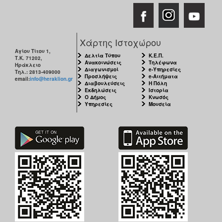
Χάρτης Ιστοχώρου
Αγίου Τίτου 1,
Δελτία Τύπου
Κ.Ε.Π.
Τ.Κ. 71202,
Ανακοινώσεις
Τηλέφωνα
Ηράκλειο
Διαγωνισμοί
e-Υπηρεσίες
Τηλ.: 2813-409000
Προσλήψεις
e-Αιτήματα
email:
info@heraklion.gr
Διαβουλεύσεις
Η Πόλη
Εκδηλώσεις
Ιστορία
Ο Δήμος
Κνωσός
Υπηρεσίες
Μουσεία