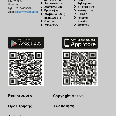
Τ.Κ. 71202,
Ανακοινώσεις
Τηλέφωνα
Ηράκλειο
Διαγωνισμοί
e-Υπηρεσίες
Τηλ.: 2813-409000
Προσλήψεις
e-Αιτήματα
email:
info@heraklion.gr
Διαβουλεύσεις
Η Πόλη
Εκδηλώσεις
Ιστορία
Ο Δήμος
Κνωσός
Υπηρεσίες
Μουσεία
Επικοινωνία
Copyright © 2026
Όροι Χρήσης
Υλοποίηση