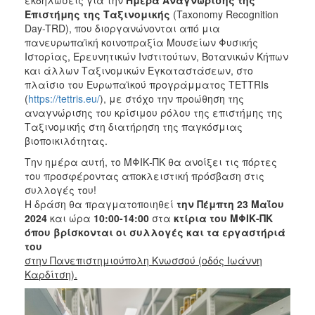
Επιστήμης της Ταξινομικής
(Taxonomy Recognition
2017
Day-TRD), που διοργανώνονται από μια
2016
πανευρωπαϊκή κοινοπραξία Μουσείων Φυσικής
Ιστορίας, Ερευνητικών Ινστιτούτων, Βοτανικών Κήπων
2015
και άλλων Ταξινομικών Εγκαταστάσεων, στο
2012
πλαίσιο του Ευρωπαϊκού προγράμματος TETTRIs
(
https://tettris.eu/
), με στόχο την προώθηση της
2011
αναγνώρισης του κρίσιμου ρόλου της επιστήμης της
Ταξινομικής στη διατήρηση της παγκόσμιας
βιοποικιλότητας.
Την ημέρα αυτή, το ΜΦΙΚ-ΠΚ θα ανοίξει τις πόρτες
Ο
του προσφέροντας αποκλειστική πρόσβαση στις
ΔΗΜΟΣ
συλλογές του!
Η δράση θα πραγματοποιηθεί
την Πέμπτη
23 Μαΐου
ΠΟΛΙΤΙΣΜΟΣ
2024
και ώρα
10:00-14:00
στα
κτίρια του ΜΦΙΚ-ΠΚ
όπου βρίσκονται οι συλλογές και τα εργαστήριά
ΑΝΘΕΚΤΙΚΗ
του
ΠΟΛΗ
στην Πανεπιστημιούπολη Κνωσσού (οδός Ιωάννη
Καρδίτση).