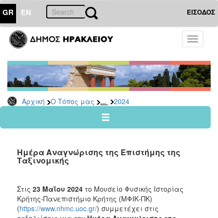
GR
EN
ΕΙΣΟΔΟΣ
Ο
Toggle
ΤΟΠΟΣ
navigati
ΜΑΣ
Ανακοινώσεις
Αρχείο
2026
...
Αρχική
Ο Τόπος μας
2024
2025
2024
2023
Ημέρα Αναγνώρισης της Επιστήμης της
2022
Ταξινομικής
2021
2020
Στις
23 Μαΐου 2024
το Μουσείο Φυσικής Ιστορίας
Κρήτης-Πανεπιστήμιο Κρήτης (ΜΦΙΚ-ΠΚ)
2019
(
https://www.nhmc.uoc.gr/
) συμμετέχει στις
2018
εκδηλώσεις για την
Ημέρα Αναγνώρισης της