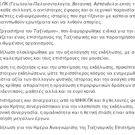
-ΠΚ (Γεωλογία-Παλαιοντολογία, Βοτανική, Ασπόνδυλα-εκτός τ
 κάθε συλλογή, ο αντίστοιχος έφορος και οι τεχνικοί παρουσ
κέπτες ενδιαφέρουσες ιστορίες που σχετίζονται με κάποια α
ιατυπωθούν ερωτήματα και να λυθούν απορίες.
Εργαστήριο του Ταξινόμου
»,
που διαμορφώθηκε ειδικά για την
ζεται ένας επιστήμονας της Ταξινομικής και να παρατηρήσου
ιθωμένους οργανισμούς.
δήλωση ολοκληρώθηκε με την αξιολόγηση της εκδήλωσης, με
ς καλεσμένους και τους επιστήμονες του μουσείου.
άση τις συζητήσεις και την αποτίμηση της εκδήλωσης, προκύπ
στοιχων εκδηλώσεων, ώστε περισσότερος κόσμος να ενημερωθεί
στια αξία των συλλογών φυσικής ιστορίας και την ανάγκη υπο
ης κρίθηκε απαραίτητη η οργάνωση επιμορφωτικών δράσεων σχ
ιδευτικούς, μαθητές αλλά και το ευρύ κοινό.
πιστήμονες και συνεργάτες από το ΜΦΙΚ-ΠΚ και 9 εθελοντές φο
μιου Κρήτης συνεργάστηκαν για την υλοποίηση της εκδήλωσης,
νική συνεργασία, η ομαδικότητα και η θετική στάση είναι απ
οίηση μεγάλων έργων.
δήλωση για την Ημέρα Αναγνώρισης της Ταξινομικής Επιστήμη