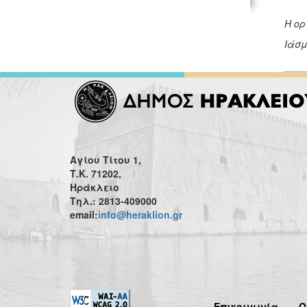
Η ορ
Ιάσμ
Αγίου Τίτου 1,
Τ.Κ. 71202,
Ηράκλειο
Τηλ.: 2813-409000
email:
info@heraklion.gr
Επικοινωνία
Ό