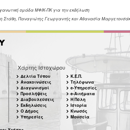
γανωτική ομάδα ΜΦΙΚ-ΠΚ για την εκδήλωση
η Στάθη, Παναγιώτης Γεωργαντής και Αθανασία Μαργετουσά
Χάρτης Ιστοχώρου
Δελτία Τύπου
Κ.Ε.Π.
Ανακοινώσεις
Τηλέφωνα
Διαγωνισμοί
e-Υπηρεσίες
Προσλήψεις
e-Αιτήματα
Διαβουλεύσεις
Η Πόλη
Εκδηλώσεις
Ιστορία
Ο Δήμος
Κνωσός
Υπηρεσίες
Μουσεία
ροι Χρήσης