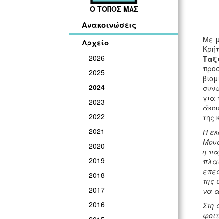
Ο ΤΟΠΟΣ ΜΑΣ
Ανακοινώσεις
Με μ
Αρχείο
Κρήτ
2026
Ταξ
προσ
2025
βιομ
2024
συνα
για 
2023
άκου
2022
της 
2021
Η εκ
Μουσ
2020
η πα
2019
πλαί
επεσ
2018
της 
2017
να α
2016
Στη 
φοιτ