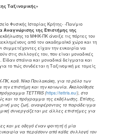
της Ταξινομικής»
είο Φυσικής Ιστορίας Κρήτης- -Παν/μιο
α Αναγνώρισης της Επιστήμης της
ς εκδήλωσης το ΜΦΙΚ-ΠΚ άνοιξε τις πόρτες του
εκλημένους από τον ακαδημαϊκό χώρο και τη
ι συμμετέχοντες είχαν την ευκαιρία να
ούν στις συλλογές του, που είναι μοναδικές
. Είδαν σπάνια και μοναδικά δείγματα και
ια το πώς συνδέεται η Ταξινομική με τομείς
-ΠΚ, καθ. Νίκο Πουλακάκη, για το ρόλο των
 την επιστήμη και την κοινωνία. Ακολούθησε
ό πρόγραμμα
TETTRIS
(
https://tettris.eu/
), στο
ώς και το πρόγραμμα της εκδήλωσης. Επίσης,
μερινή μας ζωή, αναφέροντας το παράδειγμα
νομική συνεργάζεται με άλλες επιστήμες για
ες και με οδηγό έναν φοιτητή ή μία
ν ευκαιρία να περάσουν από κάθε συλλογή του