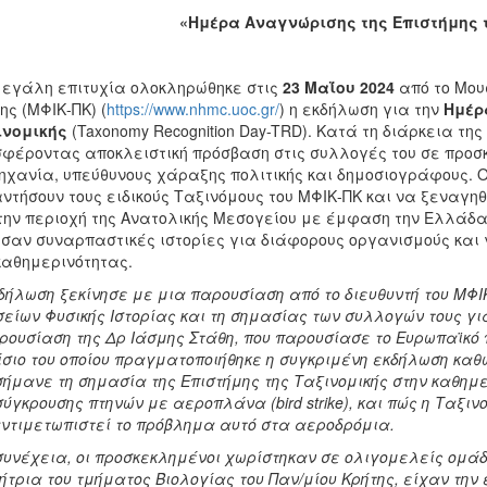
«
Ημέρα Αναγνώρισης της Επιστήμης 
εγάλη επιτυχία ολοκληρώθηκε στις
23 Μαΐου 2024
από το Μουσ
ης (ΜΦΙΚ-ΠΚ) (
https://www.nhmc.uoc.gr/
) η εκδήλωση για την
Ημέρ
ινομικής
(Taxonomy Recognition Day-TRD). Κατά τη διάρκεια τη
φέροντας αποκλειστική πρόσβαση στις συλλογές του σε προσκ
ηχανία, υπεύθυνους χάραξης πολιτικής και δημοσιογράφους. Ο
ντήσουν τους ειδικούς Ταξινόμους του ΜΦΙΚ-ΠΚ και να ξεναγηθ
την περιοχή της Ανατολικής Μεσογείου με έμφαση την Ελλάδα
σαν συναρπαστικές ιστορίες για διάφορους οργανισμούς και γ
καθημερινότητας.
δήλωση ξεκίνησε με μια παρουσίαση από το διευθυντή του ΜΦΙΚ
είων Φυσικής Ιστορίας και τη σημασίας των συλλογών τους για
ρουσίαση της Δρ Ιάσμης Στάθη, που παρουσίασε το Ευρωπαϊκ
σιο του οποίου πραγματοποιήθηκε η συγκριμένη εκδήλωση καθ
ήμανε τη σημασία της Επιστήμης της Ταξινομικής στην καθη
σύγκρουσης πτηνών με αεροπλάνα (
bird
strike
), και πώς η Ταξι
ντιμετωπιστεί το πρόβλημα αυτό στα αεροδρόμια.
συνέχεια, οι προσκεκλημένοι χωρίστηκαν σε ολιγομελείς ομάδ
ήτρια του τμήματος Βιολογίας του Παν/μίου Κρήτης, είχαν τη