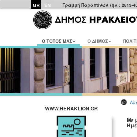
GR
EN
Γραμμή Παραπόνων τηλ : 2813-4
Ο ΤΟΠΟΣ ΜΑΣ
Ο ΔΗΜΟΣ
ΠΟΛΙΤ
Αρχ
WWW.HERAKLION.GR
Με 
Ημέ