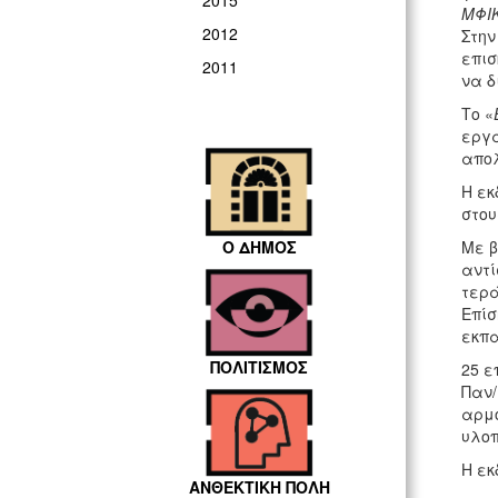
2015
ΜΦΙΚ
2012
Στην
επισ
2011
να δ
Το «
εργά
απολ
Η εκ
στου
Ο ΔΗΜΟΣ
Με β
αντί
τερά
Επίσ
εκπα
ΠΟΛΙΤΙΣΜΟΣ
25 ε
Παν/
αρμο
υλοπ
Η εκ
ΑΝΘΕΚΤΙΚΗ ΠΟΛΗ