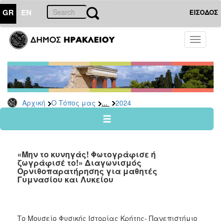
GR
EN
ΕΙΣΟΔΟΣ
Ο
Toggle
ΤΟΠΟΣ
navigati
ΜΑΣ
Ανακοινώσεις
Αρχείο
2026
...
Αρχική
Ο Τόπος μας
2024
2025
2024
2023
«Μην το κυνηγάς! Φωτογράφισε ή
2022
ζωγράφισέ το!» Διαγωνισμός
Ορνιθοπαρατήρησης για μαθητές
2021
Γυμνασίου και Λυκείου
2020
2019
Το Μουσείο Φυσικής Ιστορίας Κρήτης- Πανεπιστήμιο
2018