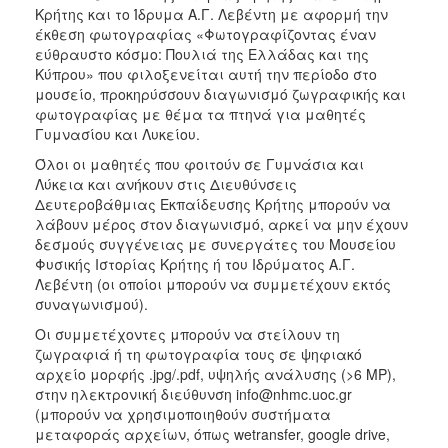
Κρήτης και το Ίδρυμα Α.Γ. Λεβέντη με αφορμή την
2017
έκθεση φωτογραφίας «Φωτογραφίζοντας έναν
εύθραυστο κόσμο: Πουλιά της Ελλάδας και της
2016
Κύπρου» που φιλοξενείται αυτή την περίοδο στο
2015
μουσείο, προκηρύσσουν διαγωνισμό ζωγραφικής και
φωτογραφίας με θέμα τα πτηνά για μαθητές
2012
Γυμνασίου και Λυκείου.
2011
Όλοι οι μαθητές που φοιτούν σε Γυμνάσια και
Λύκεια και ανήκουν στις Διευθύνσεις
Δευτεροβάθμιας Εκπαίδευσης Κρήτης μπορούν να
λάβουν μέρος στον διαγωνισμό, αρκεί να μην έχουν
δεσμούς συγγένειας με συνεργάτες του Μουσείου
Ο
ΔΗΜΟΣ
Φυσικής Ιστορίας Κρήτης ή του Ιδρύματος Α.Γ.
Λεβέντη (οι οποίοι μπορούν να συμμετέχουν εκτός
συναγωνισμού).
ΠΟΛΙΤΙΣΜΟΣ
Οι συμμετέχοντες μπορούν να στείλουν τη
ΑΝΘΕΚΤΙΚΗ
ζωγραφιά ή τη φωτογραφία τους σε ψηφιακό
ΠΟΛΗ
αρχείο μορφής .jpg/.pdf, υψηλής ανάλυσης (>6 MP),
στην ηλεκτρονική διεύθυνση info@nhmc.uoc.gr
(μπορούν να χρησιμοποιηθούν συστήματα
μεταφοράς αρχείων, όπως wetransfer, google drive,