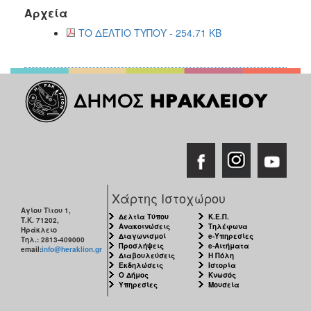
Αρχεία
ΤΟ ΔΕΛΤΙΟ ΤΥΠΟΥ - 254.71 KB
Χάρτης Ιστοχώρου
Αγίου Τίτου 1,
Δελτία Τύπου
Κ.Ε.Π.
Τ.Κ. 71202,
Ανακοινώσεις
Τηλέφωνα
Ηράκλειο
Διαγωνισμοί
e-Υπηρεσίες
Τηλ.: 2813-409000
Προσλήψεις
e-Αιτήματα
email:
info@heraklion.gr
Διαβουλεύσεις
Η Πόλη
Εκδηλώσεις
Ιστορία
Ο Δήμος
Κνωσός
Υπηρεσίες
Μουσεία