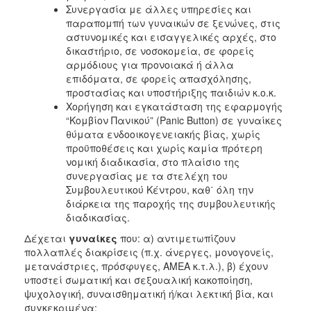
Συνεργασία με άλλες υπηρεσίες και
παραπομπή των γυναικών σε ξενώνες, στις
αστυνομικές και εισαγγελικές αρχές, στο
δικαστήριο, σε νοσοκομεία, σε φορείς
αρμόδιους για προνοιακά ή άλλα
επιδόματα, σε φορείς απασχόλησης,
προστασίας και υποστήριξης παιδιών κ.ο.κ.
Χορήγηση και εγκατάσταση της εφαρμογής
“Κομβίον Πανικού” (Panic Button) σε γυναίκες
θύματα ενδοοικογενειακής βίας, χωρίς
προϋποθέσεις και χωρίς καμία πρότερη
νομική διαδικασία, στο πλαίσιο της
συνεργασίας με τα στελέχη του
Συμβουλευτικού Κέντρου, καθ΄ όλη την
διάρκεια της παροχής της συμβουλευτικής
διαδικασίας.
Δέχεται
γυναίκες
που: α) αντιμετωπίζουν
πολλαπλές διακρίσεις (π.χ. άνεργες, μονογονείς,
μετανάστριες, πρόσφυγες, ΑΜΕΑ κ.τ.λ.), β) έχουν
υποστεί σωματική και σεξουαλική κακοποίηση,
ψυχολογική, συναισθηματική ή/και λεκτική βία, και
συγκεκριμένα: