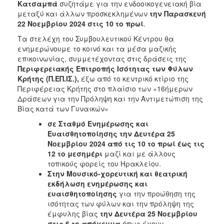
Κατσαμπά
συζητάμε για την ενδοοικογενειακή βία
μεταξύ και άλλων προσκεκλημένων
την Παρασκευή
22 Νοεμβρίου 2024 στις 10 το πρωί
.
Τα στελέχη του Συμβουλευτικού Κέντρου θα
ενημερώνουμε το κοινό και τα μέσα μαζικής
επικοινωνίας, συμμετέχοντας στις δράσεις της
Περιφερειακής Επιτροπής Ισότητας των Φύλων
Κρήτης (Π.ΕΠ.ΙΣ.)
,
έξω από το κεντρικό κτίριο της
Περιφέρειας Κρήτης
στο πλαίσιο των «16ήμερων
Δράσεων για την Πρόληψη και την Αντιμετώπιση της
Βίας κατά των Γυναικών»
σε Σταθμό Ενημέρωσης και
Ευαισθητοποίησης την Δευτέρα 25
Νοεμβρίου 2024 από τις 10 το πρωί έως τις
12 το μεσημέρι
μαζί και με άλλους
τοπικούς φορείς του Ηρακλείου.
Στην Μουσικό-χορευτική και θεατρική
εκδήλωση ενημέρωσης και
ευαισθητοποίησης
για την προώθηση της
ισότητας των φύλων και την πρόληψη της
έμφυλης βίας
τη
ν Δευτέρα 25 Νοεμβρίου
στις 6 το απόγευμα
όπως έχουν