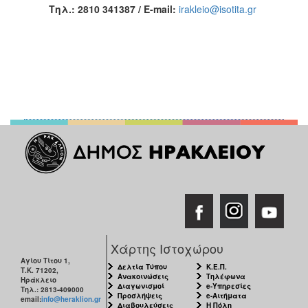
Τηλ.: 2810 341387 / E-mail:
irakleio@isotita.gr
Χάρτης Ιστοχώρου
Αγίου Τίτου 1,
Δελτία Τύπου
Κ.Ε.Π.
Τ.Κ. 71202,
Ανακοινώσεις
Τηλέφωνα
Ηράκλειο
Διαγωνισμοί
e-Υπηρεσίες
Τηλ.: 2813-409000
Προσλήψεις
e-Αιτήματα
email:
info@heraklion.gr
Διαβουλεύσεις
Η Πόλη