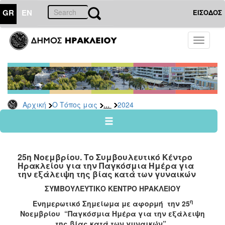
GR
EN
ΕΙΣΟΔΟΣ
Ο
Toggle
ΤΟΠΟΣ
navigati
ΜΑΣ
Ανακοινώσεις
Αρχείο
2026
...
Αρχική
Ο Τόπος μας
2024
2025
2024
2023
25η Νοεμβρίου. Το Συμβουλευτικό Κέντρο
2022
Ηρακλείου για την Παγκόσμια Ημέρα για
την εξάλειψη της βίας κατά των γυναικών
2021
ΣΥΜΒΟΥΛΕΥΤΙΚΟ ΚΕΝΤΡΟ ΗΡΑΚΛΕΙΟΥ
2020
η
Ενημερωτικό Σημείωμα με αφορμή την 25
2019
Νοεμβρίου “Παγκόσμια Ημέρα για την εξάλειψη
2018
της βίας κατά των γυναικών”.