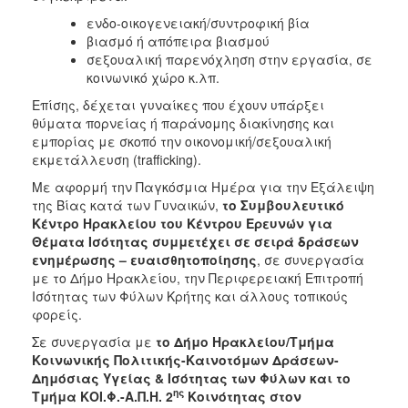
ενδο-οικογενειακή/συντροφική βία
βιασμό ή απόπειρα βιασμού
σεξουαλική παρενόχληση στην εργασία, σε
κοινωνικό χώρο κ.λπ.
Επίσης, δέχεται γυναίκες που έχουν υπάρξει
θύματα πορνείας ή παράνομης διακίνησης και
εμπορίας με σκοπό την οικονομική/σεξουαλική
εκμετάλλευση (trafficking).
Με αφορμή την Παγκόσμια Ημέρα για την Εξάλειψη
της Βίας κατά των Γυναικών,
το Συμβουλευτικό
Κέντρο Ηρακλείου του Κέντρου Ερευνών για
Θέματα Ισότητας
συμμετέχει σε σειρά δράσεων
ενημέρωσης – ευαισθητοποίησης
, σε συνεργασία
με το Δήμο Ηρακλείου, την Περιφερειακή Επιτροπή
Ισότητας των Φύλων Κρήτης και άλλους τοπικούς
φορείς.
Σε συνεργασία με
το Δήμο Ηρακλείου/Τμήμα
Κοινωνικής Πολιτικής-Καινοτόμων Δράσεων-
Δημόσιας Υγείας & Ισότητας των Φύλων και το
ης
Τμήμα ΚΟΙ.Φ.-Α.Π.Η. 2
Κοινότητας στον