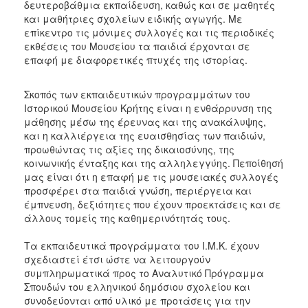
δευτεροβάθμια εκπαίδευση, καθώς και σε μαθητές
2017
και μαθήτριες σχολείων ειδικής αγωγής. Με
επίκεντρο τις μόνιμες συλλογές και τις περιοδικές
2016
εκθέσεις του Μουσείου τα παιδιά έρχονται σε
2015
επαφή με διαφορετικές πτυχές της ιστορίας.
2012
Σκοπός των εκπαιδευτικών προγραμμάτων του
2011
Ιστορικού Μουσείου Κρήτης είναι η ενθάρρυνση της
μάθησης μέσω της έρευνας και της ανακάλυψης,
και η καλλιέργεια της ευαισθησίας των παιδιών,
προωθώντας τις αξίες της δικαιοσύνης, της
κοινωνικής ένταξης και της αλληλεγγύης. Πεποίθησή
Ο
μας είναι ότι η επαφή με τις μουσειακές συλλογές
ΔΗΜΟΣ
προσφέρει στα παιδιά γνώση, περιέργεια και
έμπνευση, δεξιότητες που έχουν προεκτάσεις και σε
ΠΟΛΙΤΙΣΜΟΣ
άλλους τομείς της καθημερινότητάς τους.
ΑΝΘΕΚΤΙΚΗ
Τα εκπαιδευτικά προγράμματα του Ι.Μ.Κ. έχουν
ΠΟΛΗ
σχεδιαστεί έτσι ώστε να λειτουργούν
συμπληρωματικά προς το Αναλυτικό Πρόγραμμα
Σπουδών του ελληνικού δημόσιου σχολείου και
συνοδεύονται από υλικό με προτάσεις για την