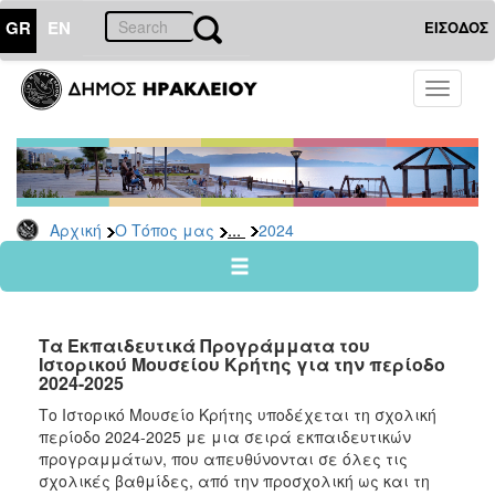
GR
EN
ΕΙΣΟΔΟΣ
Ο
Toggle
ΤΟΠΟΣ
navigati
ΜΑΣ
Ανακοινώσεις
Αρχείο
2026
...
Αρχική
Ο Τόπος μας
2024
2025
2024
2023
Τα Εκπαιδευτικά Προγράμματα του
2022
Ιστορικού Μουσείου Κρήτης για την περίοδο
2024-2025
2021
Το Ιστορικό Μουσείο Κρήτης υποδέχεται τη σχολική
2020
περίοδο 2024-2025 με μια σειρά εκπαιδευτικών
2019
προγραμμάτων, που απευθύνονται σε όλες τις
σχολικές βαθμίδες, από την προσχολική ως και τη
2018