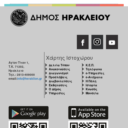
Χάρτης Ιστοχώρου
Αγίου Τίτου 1,
Δελτία Τύπου
Κ.Ε.Π.
Τ.Κ. 71202,
Ανακοινώσεις
Τηλέφωνα
Ηράκλειο
Διαγωνισμοί
e-Υπηρεσίες
Τηλ.: 2813-409000
Προσλήψεις
e-Αιτήματα
email:
info@heraklion.gr
Διαβουλεύσεις
Η Πόλη
Εκδηλώσεις
Ιστορία
Ο Δήμος
Κνωσός
Υπηρεσίες
Μουσεία