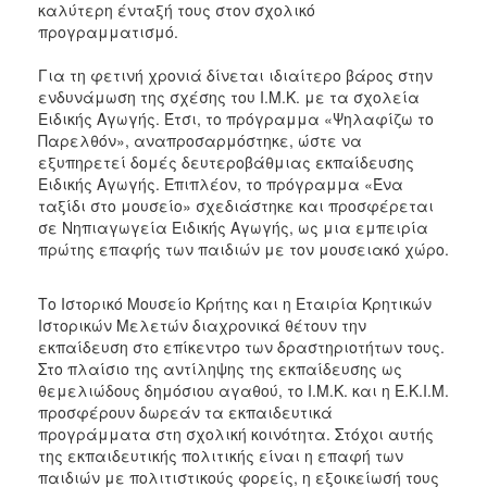
καλύτερη ένταξή τους στον σχολικό
προγραμματισμό.
Για τη φετινή χρονιά δίνεται ιδιαίτερο βάρος στην
ενδυνάμωση της σχέσης του Ι.Μ.Κ. με τα σχολεία
Ειδικής Αγωγής. Έτσι, το πρόγραμμα «Ψηλαφίζω το
Παρελθόν», αναπροσαρμόστηκε, ώστε να
εξυπηρετεί δομές δευτεροβάθμιας εκπαίδευσης
Ειδικής Αγωγής. Επιπλέον, το πρόγραμμα «Ένα
ταξίδι στο μουσείο» σχεδιάστηκε και προσφέρεται
σε Νηπιαγωγεία Ειδικής Αγωγής, ως μια εμπειρία
πρώτης επαφής των παιδιών με τον μουσειακό χώρο.
Το Ιστορικό Μουσείο Κρήτης και η Εταιρία Κρητικών
Ιστορικών Μελετών διαχρονικά θέτουν την
εκπαίδευση στο επίκεντρο των δραστηριοτήτων τους.
Στο πλαίσιο της αντίληψης της εκπαίδευσης ως
θεμελιώδους δημόσιου αγαθού, το Ι.Μ.Κ. και η Ε.Κ.Ι.Μ.
προσφέρουν δωρεάν τα εκπαιδευτικά
προγράμματα στη σχολική κοινότητα. Στόχοι αυτής
της εκπαιδευτικής πολιτικής είναι η επαφή των
παιδιών με πολιτιστικούς φορείς, η εξοικείωσή τους