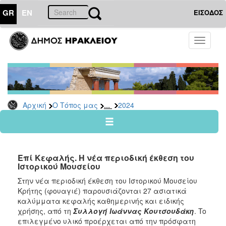
GR
EN
ΕΙΣΟΔΟΣ
Ο
Toggle
ΤΟΠΟΣ
navigati
ΜΑΣ
Ανακοινώσεις
Αρχείο
2026
...
Αρχική
Ο Τόπος μας
2024
2025
2024
2023
Επί Κεφαλής. Η νέα περιοδική έκθεση του
2022
Ιστορικού Μουσείου
2021
Στην νέα περιοδική έκθεση του Ιστορικού Μουσείου
Κρήτης (φουαγιέ) παρουσιάζονται 27 ασιατικά
2020
καλύμματα κεφαλής καθημερινής και ειδικής
2019
χρήσης, από τη
Συλλογή Ιωάννας Κουτσουδάκη
. To
επιλεγμένο υλικό προέρχεται από την πρόσφατη
2018