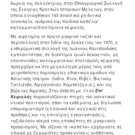
δωρεά της συλλέκτριας στην Εθνογραφική Συλλογή
2017
της Εταιρίας Κρητικών Ιστορικών Μελετών, στην
οποία εντάχθηκαν 143 συνολικά μη δυτικά
2016
γυναικεία, ανδρικά και παιδικά καπέλα/
2015
καλύμματα/στολίσματα κεφαλής.
2012
Με αφετηρία το πρώτο μακρινό ταξίδι και
περισυλλογή στην Ινδία της δεκαετίας του 1970, η
2011
ενθυμηματική
συλλογή της Ιωάννας Κουτσουδάκη
εμπλουτίστηκε, σε διάστημα τριών δεκαετιών, με
εκατοντάδες καλύμματα και στολισμούς κεφαλής
προερχόμενα στο μεγαλύτερο μέρος τους από
χειροποίητες δημιουργίες εθνοτικών ομάδων της
Ο
ΔΗΜΟΣ
Ασιατικής ηπείρου (Ινδία, Κίνα, Θιβέτ, Βιετνάμ,
Ταϊλάνδη, Αφγανιστάν, Καμπότζη κ.ά.), και της
βόρειας Αφρικής. Στην έκθεση με τίτλο
Επί
ΠΟΛΙΤΙΣΜΟΣ
Κεφαλής
παρουσιάζονται πτυχές του ασιατικού
υλικού πολιτισμού, όπου τα εκθέματα, με δίγλωσσο
ΑΝΘΕΚΤΙΚΗ
υπομνηματισμό (ελληνικά και αγγλικά) στις
ΠΟΛΗ
προθήκες και τις επιτοίχιες εγκαταστάσεις,
ταξιδεύουν νοερά τους επισκέπτες σε μακρινούς
προορισμούς. Με άξονα το «καπέλο» ερχόμαστε σε
επαφή με ξεχωριστές προσεγγίσεις αισθητικής,