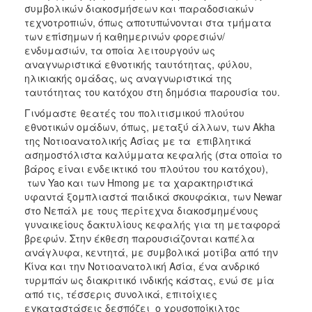
συμβολικών διακοσμήσεων και παραδοσιακών
τεχνοτροπιών, όπως αποτυπώνονται στα τμήματα
των επίσημων ή καθημερινών φορεσιών/
ενδυμασιών, τα οποία λειτουργούν ως
αναγνωριστικά εθνοτικής ταυτότητας, φύλου,
ηλικιακής ομάδας, ως αναγνωριστικά της
ταυτότητας του κατόχου στη δημόσια παρουσία του.
Γινόμαστε θεατές του πολιτισμικού πλούτου
εθνοτικών ομάδων, όπως, μεταξύ άλλων, των Akha
της Νοτιοανατολικής Ασίας με τα επιβλητικά
ασημοστόλιστα καλύμματα κεφαλής (στα οποία το
βάρος είναι ενδεικτικό του πλούτου του κατόχου),
των Yao και των Hmong με τα χαρακτηριστικά
υφαντά ξομπλιαστά παιδικά σκουφάκια, των Newar
στο Νεπάλ με τους περίτεχνα διακοσμημένους
γυναικείους δακτυλίους κεφαλής για τη μεταφορά
βρεφών. Στην έκθεση παρουσιάζονται καπέλα
ανάγλυφα, κεντητά, με συμβολικά μοτίβα από την
Κίνα και την Νοτιοανατολική Ασία, ένα ανδρικό
τυρμπάν ως διακριτικό ινδικής κάστας, ενώ σε μία
από τις, τέσσερις συνολικά, επιτοίχιες
εγκαταστάσεις δεσπόζει ο χρυσοποίκιλτος