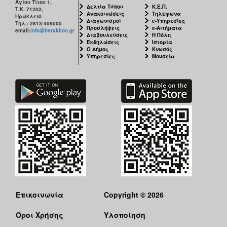
Αγίου Τίτου 1,
Δελτία Τύπου
Κ.Ε.Π.
Τ.Κ. 71202,
Ανακοινώσεις
Τηλέφωνα
Ηράκλειο
Διαγωνισμοί
e-Υπηρεσίες
Τηλ.: 2813-409000
Προσλήψεις
e-Αιτήματα
email:
info@heraklion.gr
Διαβουλεύσεις
Η Πόλη
Εκδηλώσεις
Ιστορία
Ο Δήμος
Κνωσός
Υπηρεσίες
Μουσεία
Επικοινωνία
Copyright © 2026
Όροι Χρήσης
Υλοποίηση