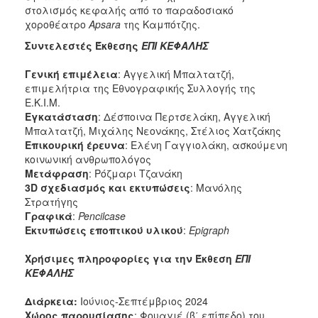
στολισμός κεφαλής από το παραδοσιακό
χοροθέατρο
Apsara
της Καμπότζης.
Συντελεστές Έκθεσης
ΕΠΙ ΚΕΦΑΛΗΣ
Γενική επιμέλεια
: Αγγελική Μπαλτατζή,
επιμελήτρια της Εθνογραφικής Συλλογής της
Ε.Κ.Ι.Μ.
Εγκατάσταση
: Δέσποινα Περτσελάκη, Αγγελική
Μπαλτατζή, Μιχάλης Νεονάκης, Στέλιος Χατζάκης
Επικουρική έρευνα
: Ελένη Γαγγιολάκη, ασκούμενη
κοινωνική ανθρωπολόγος
Μετάφραση
: Ρόζμαρι Τζανάκη
3
D
σχεδιασμός και εκτυπώσεις
: Μανόλης
Στρατήγης
Γραφικά
:
Pencilcase
Εκτυπώσεις εποπτικού υλικού
:
Epigraph
Χρήσιμες πληροφορίες για την Έκθεση
ΕΠΙ
ΚΕΦΑΛΗΣ
Διάρκεια:
Ιούνιος-Σεπτέμβριος 2024
Χώρος παρουσίασης
: Φουαγιέ (β΄ επίπεδο) του