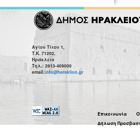
Αγίου Τίτου 1,
Τ.Κ. 71202,
Ηράκλειο
Τηλ.: 2813-409000
email:
info@heraklion.gr
Επικοινωνία
Ό
Δήλωση Προσβασ