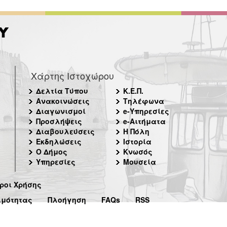
Χάρτης Ιστοχώρου
Δελτία Τύπου
Κ.Ε.Π.
Ανακοινώσεις
Τηλέφωνα
Διαγωνισμοί
e-Υπηρεσίες
Προσλήψεις
e-Αιτήματα
Διαβουλεύσεις
Η Πόλη
Εκδηλώσεις
Ιστορία
Ο Δήμος
Κνωσός
Υπηρεσίες
Μουσεία
ροι Χρήσης
ιμότητας
Πλοήγηση
FAQs
RSS