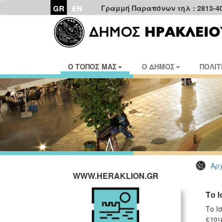
GR
EN
Γραμμή Παραπόνων τηλ : 2813-4
Ο ΤΟΠΟΣ ΜΑΣ
Ο ΔΗΜΟΣ
ΠΟΛΙΤ
Αρχ
WWW.HERAKLION.GR
Το 
Το Ι
ετοι