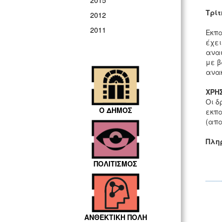
2015
Τρίτ
2012
2011
Εκπα
έχει
ανασ
με β
ανακ
ΧΡΗ
Οι δ
Ο ΔΗΜΟΣ
εκπα
(απα
Πλη
ΠΟΛΙΤΙΣΜΟΣ
ΑΝΘΕΚΤΙΚΗ ΠΟΛΗ