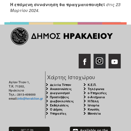
Η επόμενη συνάντηση θα πραγματοποιηθεί
στις 23
Μαρτίου 2024.
Χάρτης Ιστοχώρου
Αγίου Τίτου 1,
Δελτία Τύπου
Κ.Ε.Π.
Τ.Κ. 71202,
Ανακοινώσεις
Τηλέφωνα
Ηράκλειο
Διαγωνισμοί
e-Υπηρεσίες
Τηλ.: 2813-409000
Προσλήψεις
e-Αιτήματα
email:
info@heraklion.gr
Διαβουλεύσεις
Η Πόλη
Εκδηλώσεις
Ιστορία
Ο Δήμος
Κνωσός
Υπηρεσίες
Μουσεία