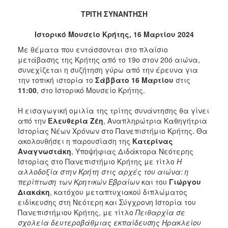
2017
ΤΡΙΤΗ ΣΥΝΑΝΤΗΣΗ
2016
Ιστορικό Μουσείο Κρήτης, 16 Μαρτίου 2024
2015
Με θέματα που εντάσσονται στο πλαίσιο
2012
μετάβασης της Κρήτης από το 19ο στον 20ό αιώνα,
συνεχίζεται η συζήτηση γύρω από την έρευνα για
2011
την τοπική ιστορία το
Σάββατο 16 Μαρτίου
στις
11:00
, στο Ιστορικό Μουσείο Κρήτης.
Η εισαγωγική ομιλία της τρίτης συνάντησης θα γίνει
από την
Ελευθερία Ζέη
, Αναπληρώτρια Καθηγήτρια
Ο
Ιστορίας Νέων Χρόνων στο Πανεπιστήμιο Κρήτης. Θα
ΔΗΜΟΣ
ακολουθήσει η παρουσίαση της
Κατερίνας
Αναγνωστάκη
, Υποψήφιας Διδάκτορα Νεότερης
ΠΟΛΙΤΙΣΜΟΣ
Ιστορίας στο Πανεπιστήμιο Κρήτης με τίτλο
Η
αλλοδοξία στην Κρήτη στις αρχές του αιώνα: η
ΑΝΘΕΚΤΙΚΗ
περίπτωση των Κρητικών Εβραίων
και του
Γιώργου
ΠΟΛΗ
Διακάκη
, κατόχου μεταπτυχιακού διπλώματος
ειδίκευσης στη Νεότερη και Σύγχρονη Ιστορία του
Πανεπιστήμιου Κρήτης, με τίτλο
Πειθαρχία σε
σχολεία δευτεροβάθμιας εκπαίδευσης Ηρακλείου