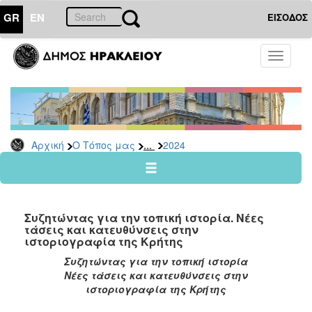
GR
EN
ΕΙΣΟΔΟΣ
Ο
Toggle
ΤΟΠΟΣ
navigati
ΜΑΣ
Ανακοινώσεις
Αρχείο
2026
...
Αρχική
Ο Τόπος μας
2024
2025
2024
2023
Συζητώντας για την τοπική ιστορία. Νέες
2022
τάσεις και κατευθύνσεις στην
ιστοριογραφία της Κρήτης
2021
Συζητώντας για την τοπική ιστορία
2020
Νέες τάσεις και κατευθύνσεις στην
2019
ιστοριογραφία της Κρήτης
2018