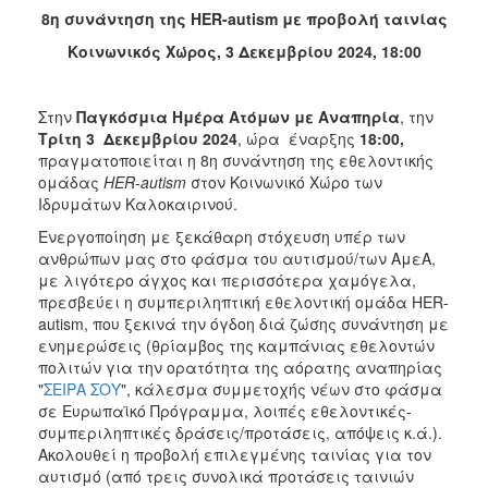
8η συνάντηση της HER-autism με προβολή ταινίας
2017
Κοινωνικός Χώρος, 3 Δεκεμβρίου 2024, 18:00
2016
2015
Στην
Παγκόσμια Ημέρα Ατόμων με Αναπηρία
, την
2012
Τρίτη
3 Δεκεμβρίου 2024
, ώρα έναρξης
18:00,
2011
πραγματοποιείται η 8η συνάντηση της εθελοντικής
ομάδας
HER-autism
στον Κοινωνικό Χώρο των
Ιδρυμάτων Καλοκαιρινού.
Ενεργοποίηση με ξεκάθαρη στόχευση υπέρ των
ανθρώπων μας στο φάσμα του αυτισμού/των ΑμεΑ,
Ο
με λιγότερο άγχος και περισσότερα χαμόγελα,
ΔΗΜΟΣ
πρεσβεύει η συμπεριληπτική εθελοντική ομάδα HER-
autism, που ξεκινά την όγδοη διά ζώσης συνάντηση με
ΠΟΛΙΤΙΣΜΟΣ
ενημερώσεις (θρίαμβος της καμπάνιας εθελοντών
πολιτών για την ορατότητα της αόρατης αναπηρίας
ΑΝΘΕΚΤΙΚΗ
"
ΣΕΙΡΑ ΣΟΥ
", κάλεσμα συμμετοχής νέων στο φάσμα
ΠΟΛΗ
σε Ευρωπαϊκό Πρόγραμμα, λοιπές εθελοντικές-
συμπεριληπτικές δράσεις/προτάσεις, απόψεις κ.ά.).
Ακολουθεί η προβολή επιλεγμένης ταινίας για τον
αυτισμό (από τρεις συνολικά προτάσεις ταινιών