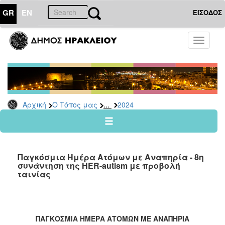
GR
EN
ΕΙΣΟΔΟΣ
Ο
Toggle
ΤΟΠΟΣ
navigati
ΜΑΣ
Ανακοινώσεις
Αρχείο
2026
...
Αρχική
Ο Τόπος μας
2024
2025
2024
2023
Παγκόσμια Ημέρα Ατόμων με Αναπηρία - 8η
2022
συνάντηση της HER-autism με προβολή
ταινίας
2021
2020
2019
ΠΑΓΚΟΣΜΙΑ ΗΜΕΡΑ ΑΤΟΜΩΝ ΜΕ ΑΝΑΠΗΡΙΑ
2018