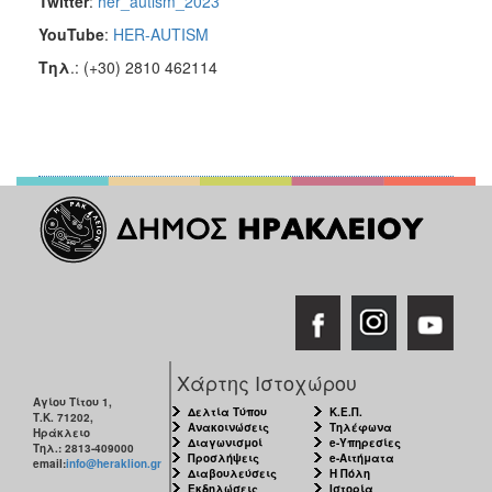
Twitter
:
her_autism_2023
YouTube
:
HER-AUTISM
Τηλ
.: (+30) 2810 462114
Χάρτης Ιστοχώρου
Αγίου Τίτου 1,
Δελτία Τύπου
Κ.Ε.Π.
Τ.Κ. 71202,
Ανακοινώσεις
Τηλέφωνα
Ηράκλειο
Διαγωνισμοί
e-Υπηρεσίες
Τηλ.: 2813-409000
Προσλήψεις
e-Αιτήματα
email:
info@heraklion.gr
Διαβουλεύσεις
Η Πόλη
Εκδηλώσεις
Ιστορία