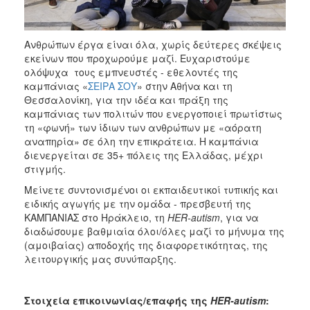
Ανθρώπων έργα είναι όλα, χωρίς δεύτερες σκέψεις
εκείνων που προχωρούμε μαζί. Ευχαριστούμε
ολόψυχα τους εμπνευστές - εθελοντές της
καμπάνιας «
ΣΕΙΡΑ ΣΟΥ
» στην Αθήνα και τη
Θεσσαλονίκη, για την ιδέα και πράξη της
καμπάνιας των πολιτών που ενεργοποιεί πρωτίστως
τη «φωνή» των ίδιων των ανθρώπων με «αόρατη
αναπηρία» σε όλη την επικράτεια. Η καμπάνια
διενεργείται σε 35+ πόλεις της Ελλάδας, μέχρι
στιγμής.
Μείνετε συντονισμένοι οι εκπαιδευτικοί τυπικής και
ειδικής αγωγής με την ομάδα - πρεσβευτή της
ΚΑΜΠΑΝΙΑΣ στο Ηράκλειο, τη
HER
-
autism
, για να
διαδώσουμε βαθμιαία όλοι/όλες μαζί το μήνυμα της
(αμοιβαίας) αποδοχής της διαφορετικότητας, της
λειτουργικής μας συνύπαρξης.
Στοιχεία επικοινωνίας/επαφής της
HER
-
autism
: