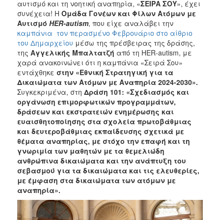
αυτισμό και τη νοητική αναπηρία, «
ΣΕΙΡΑ ΣΟΥ
», έχει
2017
συνέχεια! Η
Ομάδα Γονέων και Φίλων Ατόμων με
Αυτισμό
HER
-
autism
, που είχε αναλάβει την
2016
καμπάνια τον περασμένο Φεβρουάριο στο αίθριο
2015
του Δημαρχείου
μέσω της πρέσβειρας της δράσης,
της
Αγγελικής Μπαλτατζή
από τη HER-autism, με
2012
χαρά ανακοινώνει ότι η καμπάνια «Σειρά Σου»
2011
εντάχθηκε
στην «Εθνική Στρατηγική για τα
Δικαιώματα των Ατόμων με Αναπηρία 2024-2030».
Συγκεκριμένα, στη
Δράση 101: «Σχεδιασμός και
οργάνωση επιμορφωτικών προγραμμάτων,
δράσεων και εκστρατειών ενημέρωσης και
Ο
ευαισθητοποίησης στα σχολεία πρωτοβάθμιας
ΔΗΜΟΣ
και δευτεροβάθμιας εκπαίδευσης σχετικά με
θέματα αναπηρίας, με στόχο την επαφή και τη
ΠΟΛΙΤΙΣΜΟΣ
γνωριμία των μαθητών με τα θεμελιώδη
ανθρώπινα δικαιώματα και την ανάπτυξη του
σεβασμού́ για τα δικαιώματα και τις ελευθερίες,
ΑΝΘΕΚΤΙΚΗ
ΠΟΛΗ
με έμφαση στα δικαιώματα των ατόμων με
αναπηρία»
.