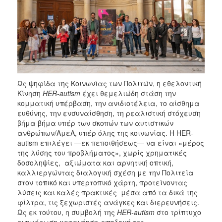
Ως ψηφίδα της Κοινωνίας των Πολιτών, η εθελοντική
Κίνηση
HER
-
autism
έχει θεμελιώδη στάση την
κομματική υπέρβαση, την ανιδιοτέλεια, το αίσθημα
ευθύνης, την ενσυναίσθηση, τη ρεαλιστική στόχευση
βήμα βήμα υπέρ των σκοπών των αυτιστικών
ανθρώπων/ΑμεΑ, υπέρ όλης της κοινωνίας. Η HER-
autism επιλέγει —εκ πεποιθήσεως— να είναι «μέρος
της λύσης του προβλήματος», χωρίς χρηματικές
δοσοληψίες, αξιώματα και αρνητική οπτική,
καλλιεργώντας διαλογική σχέση με την Πολιτεία
στον τοπικό και υπερτοπικό χάρτη, προτείνοντας
λύσεις και καλές πρακτικές μέσα από τα δικά της
φίλτρα, τις ξεχωριστές ανάγκες και διερευνήσεις.
Ως εκ τούτου, η συμβολή της
HER
-
autism
στο τρίπτυχο