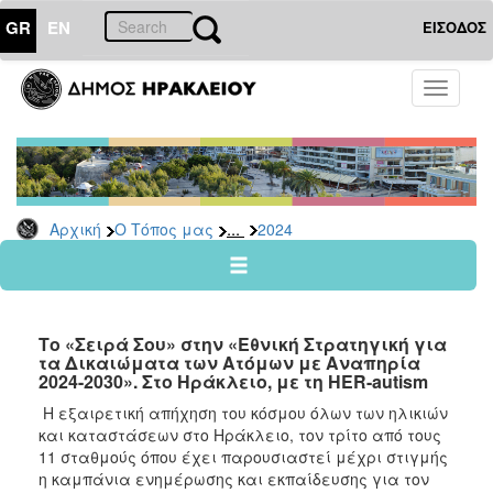
GR
EN
ΕΙΣΟΔΟΣ
Ο
Toggle
ΤΟΠΟΣ
navigati
ΜΑΣ
Ανακοινώσεις
Αρχείο
2026
...
Αρχική
Ο Τόπος μας
2024
2025
2024
2023
Το «Σειρά Σου» στην «Εθνική Στρατηγική για
2022
τα Δικαιώματα των Ατόμων με Αναπηρία
2024-2030». Στο Ηράκλειο, με τη HER-autism
2021
Η εξαιρετική απήχηση του κόσμου όλων των ηλικιών
2020
και καταστάσεων στο Ηράκλειο, τον τρίτο από τους
2019
11 σταθμούς όπου έχει παρουσιαστεί μέχρι στιγμής
η καμπάνια ενημέρωσης και εκπαίδευσης για τον
2018