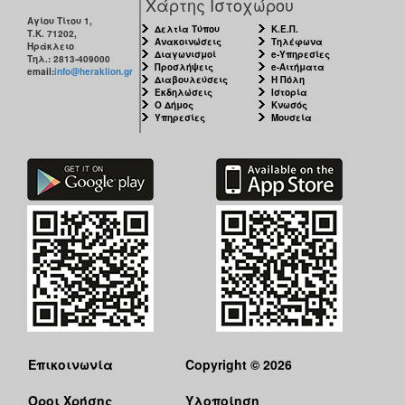
Χάρτης Ιστοχώρου
Αγίου Τίτου 1,
Δελτία Τύπου
Κ.Ε.Π.
Τ.Κ. 71202,
Ανακοινώσεις
Τηλέφωνα
Ηράκλειο
Διαγωνισμοί
e-Υπηρεσίες
Τηλ.: 2813-409000
Προσλήψεις
e-Αιτήματα
email:
info@heraklion.gr
Διαβουλεύσεις
Η Πόλη
Εκδηλώσεις
Ιστορία
Ο Δήμος
Κνωσός
Υπηρεσίες
Μουσεία
Επικοινωνία
Copyright © 2026
Όροι Χρήσης
Υλοποίηση