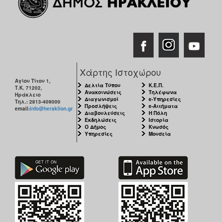
Χάρτης Ιστοχώρου
Αγίου Τίτου 1,
Δελτία Τύπου
Κ.Ε.Π.
Τ.Κ. 71202,
Ανακοινώσεις
Τηλέφωνα
Ηράκλειο
Διαγωνισμοί
e-Υπηρεσίες
Τηλ.: 2813-409000
Προσλήψεις
e-Αιτήματα
email:
info@heraklion.gr
Διαβουλεύσεις
Η Πόλη
Εκδηλώσεις
Ιστορία
Ο Δήμος
Κνωσός
Υπηρεσίες
Μουσεία