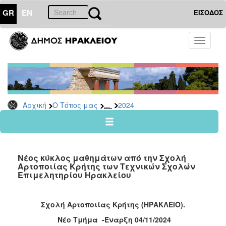
GR
EN
ΕΙΣΟΔΟΣ
Ο
Toggle
ΤΟΠΟΣ
navigati
ΜΑΣ
Ανακοινώσεις
Αρχείο
2026
...
Αρχική
Ο Τόπος μας
2024
2025
2024
2023
Νέος κύκλος μαθημάτων από την Σχολή
2022
Αρτοποιίας Κρήτης των Τεχνικών Σχολών
Επιμελητηρίου Ηρακλείου
2021
2020
Σχολή Αρτοποιίας Κρήτης (ΗΡΑΚΛΕΙΟ).
2019
Νέο Τμήμα -Έναρξη 04/11/2024
2018