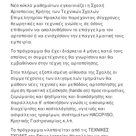
Νέο κύκλο μαθημάτων εγκαινιάζει η Σχολή
2017
Αρτοποιίας Κρήτης των Τεχνικών Σχολών
2016
Επιμελητηρίου Ηρακλείου παρέχοντας σύγχρονες
θεωρητικές και τεχνικές γνώσεις σε όσους
2015
επιθυμούν να ακολουθήσουν το επάγγελμα του
2012
αρτοποιού ή να ενισχύσουν την επαγγελματική τους
εμπειρία.
2011
Το πρόγραμμα θα έχει διάρκεια 4 μήνες κατά τους
οποίους οι συμμετέχοντες θα γνωρίσουν και θα
εμβαθύνουν στην τέχνη της αρτοποίησης.
Στην πλήρως εξοπλισμένη αίθουσα της Σχολής οι
Ο
συμμετέχοντες των ολιγομελών τμημάτων θα
ΔΗΜΟΣ
μάθουν νέες τεχνικές και μεθόδους αρτοποίησης με
άμεση πρακτική εξάσκηση (hands-on) προετοιμασίας,
ΠΟΛΙΤΙΣΜΟΣ
ζυμώματος και ψησίματος και διακόσμησης και
παράλληλα θ’ αποκτήσουν γνώσεις οικονομικής
ΑΝΘΕΚΤΙΚΗ
διαχείρισης και κοστολόγησης, υγιεινής και
ΠΟΛΗ
ασφάλειας τροφίμων, συστημάτων HACCP/ISO,
Κρητικής Γαστρονομίας κ.λπ.
Το πρόγραμμα υλοποιείται από τις ΤΕΧΝΙΚΕΣ
ΣΧΟΛΕΣ του Επιμελητηρίου Ηρακλείου με την