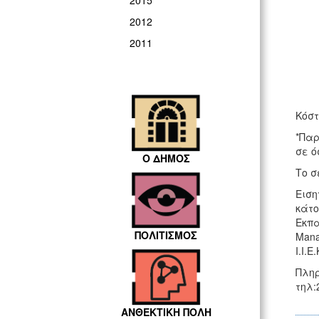
2015
2012
2011
Κόσ
*Παρ
σε ό
Ο ΔΗΜΟΣ
Το σ
Ειση
κάτο
Εκπα
ΠΟΛΙΤΙΣΜΟΣ
Mana
Ι.Ι.Ε.
Πληρ
τηλ:
ΑΝΘΕΚΤΙΚΗ ΠΟΛΗ