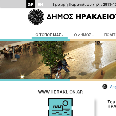
GR
EN
Γραμμή Παραπόνων τηλ : 2813-4
Ο ΤΟΠΟΣ ΜΑΣ
Ο ΔΗΜΟΣ
ΠΟΛΙΤ
Αρχ
WWW.HERAKLION.GR
Σεμ
ΗΡΑ