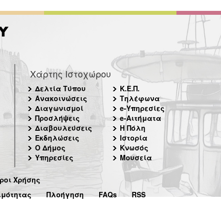
Χάρτης Ιστοχώρου
Δελτία Τύπου
Κ.Ε.Π.
Ανακοινώσεις
Τηλέφωνα
Διαγωνισμοί
e-Υπηρεσίες
Προσλήψεις
e-Αιτήματα
Διαβουλεύσεις
Η Πόλη
Εκδηλώσεις
Ιστορία
Ο Δήμος
Κνωσός
Υπηρεσίες
Μουσεία
ροι Χρήσης
ιμότητας
Πλοήγηση
FAQs
RSS