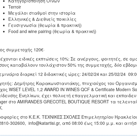
Κατηγοριοποίηση Οίνων
Terroir
Μεγάλοι σταθμοί στην ιστορία
Ελληνικές & Διεθνείς ποικιλίες
Γευσιγνωσία (θεωρία & πρακτική)
Food and wine pairing (θεωρία & πρακτική)
τος συμμετοχής 120€·
έχονται ειδικές εκπτώσεις 10%: Σε ανέργους, φοιτητές, σε ο
σους καταβάλουν τουλάχιστον 50% της συμμετοχής, δύο εβδομά
εμινάριο διαρκεί 12 διδακτικές ώρες: 24/02/24 και 25/02/24 09:0
γητής: Δημήτρης Καρακωνσταντάκης, πτυχιούχος του Οργανισμ
χος WSET LEVEL 1,2 AWARD IN WINES QCF & Certificate Μοdern So
ίδευσης Ενηλίκων, έχει πολυετή επαγγελματική και εκπαιδευτ
ger στο AMIRANDES GRECOTEL BOUTIQUE RESORT τα τελευταία
Κ.
οφορίες στο Κ.Ε.Κ. ΤΕΧΝΙΚΕΣ ΣΧΟΛΕΣ Επιμελητηρίου Ηρακλείου,
2810-302600, info@katartisi.gr, από 08:00 έως 15:00 μ.μ. και αιτ