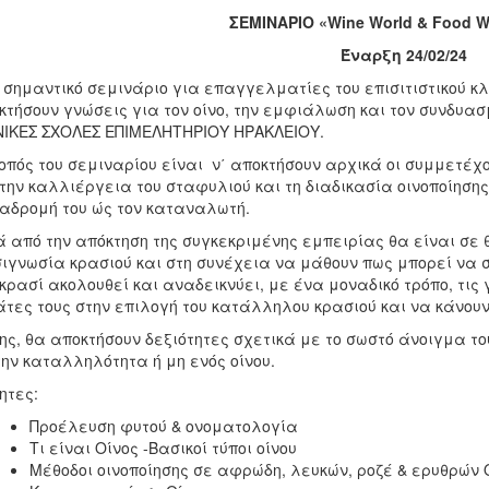
ΣΕΜΙΝΑΡΙΟ
«Wine World & Food W
Έναρξη 24/02/24
σημαντικό σεμινάριο για επαγγελματίες του επισιτιστικού κλ
τήσουν γνώσεις για τον οίνο, την εμφιάλωση και τον συνδυασ
ΙΚΕΣ ΣΧΟΛΕΣ ΕΠΙΜΕΛΗΤΗΡΙΟΥ ΗΡΑΚΛΕΙΟΥ.
οπός του σεμιναρίου είναι ν΄ αποκτήσουν αρχικά οι συμμετέχ
την καλλιέργεια του σταφυλιού και τη διαδικασία οινοποίησης
ιαδρομή του ώς τον καταναλωτή.
 από την απόκτηση της συγκεκριμένης εμπειρίας θα είναι σε
ιγνωσία κρασιού και στη συνέχεια να μάθουν πως μπορεί να σ
κρασί ακολουθεί και αναδεικνύει, με ένα μοναδικό τρόπο, τις
τες τους στην επιλογή του κατάλληλου κρασιού και να κάνου
ης, θα αποκτήσουν δεξιότητες σχετικά με το σωστό άνοιγμα τ
την καταλληλότητα ή μη ενός οίνου.
ητες:
Προέλευση φυτού & ονοματολογία
Τι είναι Οίνος -Βασικοί τύποι οίνου
Μέθοδοι οινοποίησης σε αφρώδη, λευκών, ροζέ & ερυθρών 