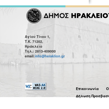
Αγίου Τίτου 1,
Τ.Κ. 71202,
Ηράκλειο
Τηλ.: 2813-409000
email:
info@heraklion.gr
Επικοινωνία
Ό
Δήλωση Προσβασ