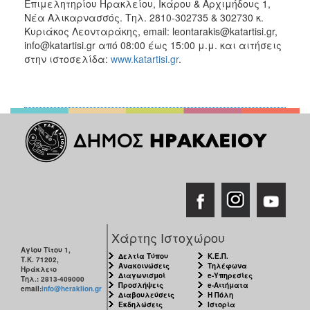
Επιμελητηρίου Ηρακλείου, Ικάρου & Αρχιμήδους 1,
Νέα Αλικαρνασσός. Τηλ. 2810-302735 & 302730 κ.
Κυριάκος Λεονταράκης, email: leontarakis@katartisi.gr,
info@katartisi.gr από 08:00 έως 15:00 μ.μ. και αιτήσεις
στην ιστοσελίδα:
www.katartisi.gr
.
Χάρτης Ιστοχώρου
Αγίου Τίτου 1,
Δελτία Τύπου
Κ.Ε.Π.
Τ.Κ. 71202,
Ανακοινώσεις
Τηλέφωνα
Ηράκλειο
Διαγωνισμοί
e-Υπηρεσίες
Τηλ.: 2813-409000
Προσλήψεις
e-Αιτήματα
email:
info@heraklion.gr
Διαβουλεύσεις
Η Πόλη
Εκδηλώσεις
Ιστορία