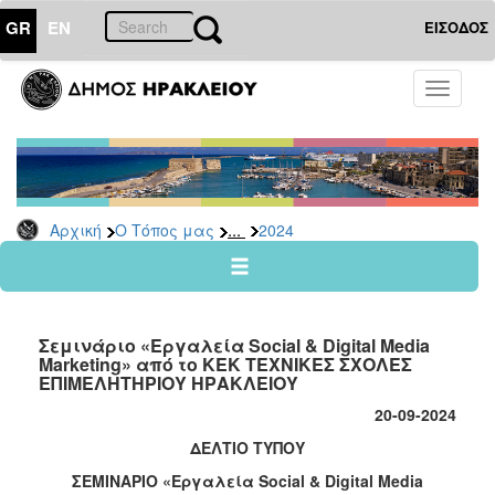
GR
EN
ΕΙΣΟΔΟΣ
Ο
Toggle
ΤΟΠΟΣ
navigati
ΜΑΣ
Ανακοινώσεις
Αρχείο
2026
...
Αρχική
Ο Τόπος μας
2024
2025
2024
2023
Σεμινάριο «Εργαλεία Social & Digital Media
2022
Marketing» από το ΚΕΚ ΤΕΧΝΙΚΕΣ ΣΧΟΛΕΣ
ΕΠΙΜΕΛΗΤΗΡΙΟΥ ΗΡΑΚΛΕΙΟΥ
2021
20-09-2024
2020
ΔΕΛΤΙΟ ΤΥΠΟΥ
2019
ΣΕΜΙΝΑΡΙΟ
«
Εργαλεία
Social & Digital Media
2018