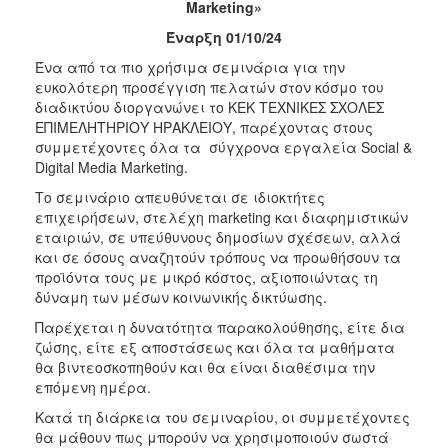
Marketing»
2017
Έναρξη 01/10/24
2016
Ένα από τα πιο χρήσιμα σεμινάρια για την
2015
ευκολότερη προσέγγιση πελατών στον κόσμο του
διαδικτύου διοργανώνει το ΚΕΚ ΤΕΧΝΙΚΕΣ ΣΧΟΛΕΣ
2012
ΕΠΙΜΕΛΗΤΗΡΙΟΥ ΗΡΑΚΛΕΙΟΥ, παρέχοντας στους
2011
συμμετέχοντες όλα τα σύγχρονα εργαλεία Social &
Digital Media Marketing.
Το σεμινάριο απευθύνεται σε ιδιοκτήτες
επιχειρήσεων, στελέχη marketing και διαφημιστικών
εταιριών, σε υπεύθυνους δημοσίων σχέσεων, αλλά
Ο
και σε όσους αναζητούν τρόπους να προωθήσουν τα
ΔΗΜΟΣ
προϊόντα τους με μικρό κόστος, αξιοποιώντας τη
δύναμη των μέσων κοινωνικής δικτύωσης.
ΠΟΛΙΤΙΣΜΟΣ
Παρέχεται η δυνατότητα παρακολούθησης, είτε δια
ζώσης, είτε εξ αποστάσεως και όλα τα μαθήματα
ΑΝΘΕΚΤΙΚΗ
ΠΟΛΗ
θα βιντεοσκοπηθούν και θα είναι διαθέσιμα την
επόμενη ημέρα.
Κατά τη διάρκεια του σεμιναρίου, οι συμμετέχοντες
θα μάθουν πως μπορούν να χρησιμοποιούν σωστά