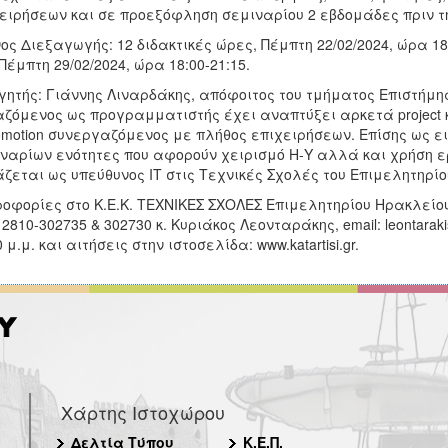
ειρήσεων και σε προεξόφληση σεμιναρίου 2 εβδομάδες πριν τ
ος Διεξαγωγής: 12 διδακτικές ώρες, Πέμπτη 22/02/2024, ώρα 18:
Πέμπτη 29/02/2024, ώρα 18:00-21:15.
γητής: Γιάννης Λιναρδάκης, απόφοιτος του τμήματος Επιστήμη
ζόμενος ως προγραμματιστής έχει αναπτύξει αρκετά project κ
omotion συνεργαζόμενος με πλήθος επιχειρήσεων. Επίσης ως ει
ναρίων ενότητες που αφορούν χειρισμό Η-Υ αλλά και χρήση εργ
ζεται ως υπεύθυνος ΙΤ στις Τεχνικές Σχολές του Επιμελητηρίο
οφορίες στο Κ.Ε.Κ. ΤΕΧΝΙΚΕΣ ΣΧΟΛΕΣ Επιμελητηρίου Ηρακλείου
 2810-302735 & 302730 κ. Κυριάκος Λεονταράκης, email: leontarakis@k
0 μ.μ. και αιτήσεις στην ιστοσελίδα: www.katartisi.gr.
Χάρτης Ιστοχώρου
Δελτία Τύπου
Κ.Ε.Π.