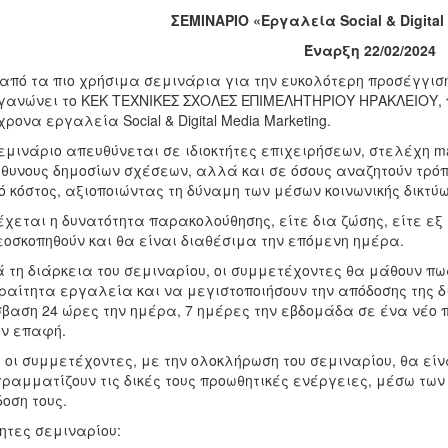
ΣΕΜΙΝΑΡΙΟ «Εργαλεία Social & Digital
Έναρξη 22/02/2024
από τα πιο χρήσιμα σεμινάρια για την ευκολότερη προσέγγιση
γανώνει το ΚΕΚ ΤΕΧΝΙΚΕΣ ΣΧΟΛΕΣ ΕΠΙΜΕΛΗΤΗΡΙΟΥ ΗΡΑΚΛΕΙΟΥ,
ρονα εργαλεία Social & Digital Media Marketing.
εμινάριο απευθύνεται σε ιδιοκτήτες επιχειρήσεων, στελέχη ma
θυνους δημοσίων σχέσεων, αλλά και σε όσους αναζητούν τρόπ
ό κόστος, αξιοποιώντας τη δύναμη των μέσων κοινωνικής δικτύ
χεται η δυνατότητα παρακολούθησης, είτε δια ζώσης, είτε ε
εοσκοπηθούν και θα είναι διαθέσιμα την επόμενη ημέρα.
 τη διάρκεια του σεμιναρίου, οι συμμετέχοντες θα μάθουν π
αίτητα εργαλεία και να μεγιστοποιήσουν την απόδοσης της δ
βαση 24 ώρες την ημέρα, 7 ημέρες την εβδομάδα σε ένα νέο πε
ν επαφή.
 οι συμμετέχοντες, με την ολοκλήρωση του σεμιναρίου, θα εί
ραμματίζουν τις δικές τους προωθητικές ενέργειες, μέσω των s
οση τους.
ητες σεμιναρίου: