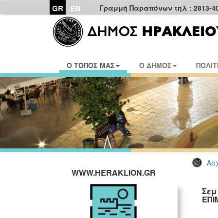
GR
EN
Γραμμή Παραπόνων τηλ : 2813-4
Ο ΤΟΠΟΣ ΜΑΣ
Ο ΔΗΜΟΣ
ΠΟΛΙΤ
Αρχ
WWW.HERAKLION.GR
Σεμ
ΕΠΙ