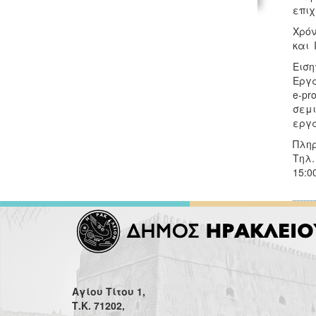
επιχ
Χρόν
και 
Ειση
Εργα
e-pr
σεμι
εργά
Πληρ
Τηλ.
15:0
Αγίου Τίτου 1,
Τ.Κ. 71202,