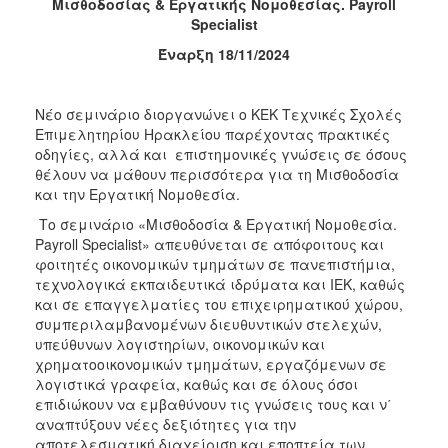
Μισθοδοσίας & Εργατικής Νομοθεσίας. Payroll
Specialist
2017
Έναρξη 18/11/2024
2016
2015
Νέο σεμινάριο διοργανώνει ο ΚΕΚ Τεχνικές Σχολές
2012
Επιμελητηρίου Ηρακλείου παρέχοντας πρακτικές
2011
οδηγίες, αλλά και επιστημονικές γνώσεις σε όσους
θέλουν να μάθουν περισσότερα για τη Μισθοδοσία
και την Εργατική Νομοθεσία.
Το σεμινάριο «Μισθοδοσία & Εργατική Νομοθεσία.
Payroll Specialist» απευθύνεται σε απόφοιτους και
Ο
ΔΗΜΟΣ
φοιτητές οικονομικών τμημάτων σε πανεπιστήμια,
τεχνολογικά εκπαιδευτικά ιδρύματα και ΙΕΚ, καθώς
και σε επαγγελματίες του επιχειρηματικού χώρου,
ΠΟΛΙΤΙΣΜΟΣ
συμπεριλαμβανομένων διευθυντικών στελεχών,
υπεύθυνων λογιστηρίων, οικονομικών και
ΑΝΘΕΚΤΙΚΗ
χρηματοοικονομικών τμημάτων, εργαζόμενων σε
ΠΟΛΗ
λογιστικά γραφεία, καθώς και σε όλους όσοι
επιδιώκουν να εμβαθύνουν τις γνώσεις τους και ν΄
αναπτύξουν νέες δεξιότητες για την
αποτελεσματική διαχείριση και εποπτεία των