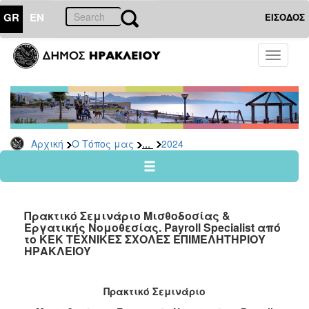
GR
EN
ΕΙΣΟΔΟΣ
Ο
Toggle
ΤΟΠΟΣ
navigati
ΜΑΣ
Ανακοινώσεις
Αρχείο
2026
...
Αρχική
Ο Τόπος μας
2024
2025
2024
2023
Πρακτικό Σεμινάριο Μισθοδοσίας &
2022
Εργατικής Νομοθεσίας. Payroll Specialist από
το ΚΕΚ ΤΕΧΝΙΚΕΣ ΣΧΟΛΕΣ ΕΠΙΜΕΛΗΤΗΡΙΟΥ
2021
ΗΡΑΚΛΕΙΟΥ
2020
2019
Πρακτικό Σεμινάριο
2018