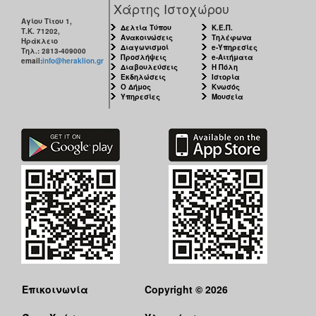
Χάρτης Ιστοχώρου
Αγίου Τίτου 1,
Δελτία Τύπου
Κ.Ε.Π.
Τ.Κ. 71202,
Ανακοινώσεις
Τηλέφωνα
Ηράκλειο
Διαγωνισμοί
e-Υπηρεσίες
Τηλ.: 2813-409000
Προσλήψεις
e-Αιτήματα
email:
info@heraklion.gr
Διαβουλεύσεις
Η Πόλη
Εκδηλώσεις
Ιστορία
Ο Δήμος
Κνωσός
Υπηρεσίες
Μουσεία
Επικοινωνία
Copyright © 2026