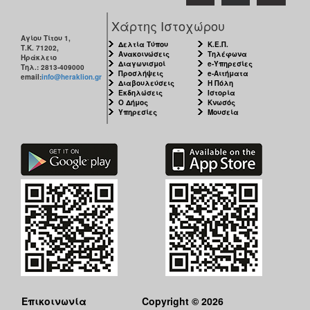
Χάρτης Ιστοχώρου
Αγίου Τίτου 1,
Δελτία Τύπου
Κ.Ε.Π.
Τ.Κ. 71202,
Ανακοινώσεις
Τηλέφωνα
Ηράκλειο
Διαγωνισμοί
e-Υπηρεσίες
Τηλ.: 2813-409000
Προσλήψεις
e-Αιτήματα
email:
info@heraklion.gr
Διαβουλεύσεις
Η Πόλη
Εκδηλώσεις
Ιστορία
Ο Δήμος
Κνωσός
Υπηρεσίες
Μουσεία
Επικοινωνία
Copyright © 2026