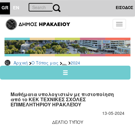
GR
EN
ΕΙΣΟΔΟΣ
Ο
Toggle
ΤΟΠΟΣ
navigati
ΜΑΣ
Ανακοινώσεις
Αρχείο
2026
...
Αρχική
Ο Τόπος μας
2024
2025
2024
2023
Μαθήματα υπολογιστών με πιστοποίηση
2022
από το ΚΕΚ ΤΕΧΝΙΚΕΣ ΣΧΟΛΕΣ
ΕΠΙΜΕΛΗΤΗΡΙΟΥ ΗΡΑΚΛΕΊΟΥ
2021
13-05-2024
2020
ΔΕΛΤΙΟ ΤΥΠΟΥ
2019
2018