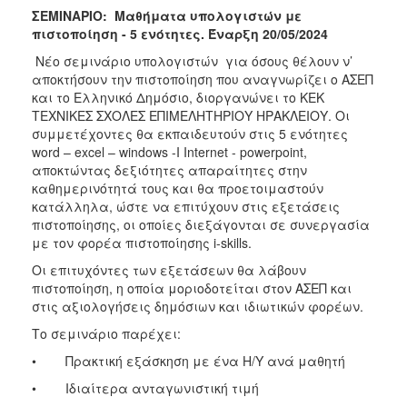
ΣΕΜΙΝΑΡΙΟ: Μαθήματα υπολογιστών με
2017
πιστοποίηση - 5 ενότητες. Έναρξη 20/05/2024
2016
Νέο σεμινάριο υπολογιστών για όσους θέλουν ν’
2015
αποκτήσουν την πιστοποίηση που αναγνωρίζει ο ΑΣΕΠ
και το Ελληνικό Δημόσιο, διοργανώνει το ΚΕΚ
2012
ΤΕΧΝΙΚΕΣ ΣΧΟΛΕΣ ΕΠΙΜΕΛΗΤΗΡΙΟΥ ΗΡΑΚΛΕΙΟΥ. Οι
2011
συμμετέχοντες θα εκπαιδευτούν στις 5 ενότητες
word – excel – windows -I Internet - powerpoint,
αποκτώντας δεξιότητες απαραίτητες στην
καθημερινότητά τους και θα προετοιμαστούν
κατάλληλα, ώστε να επιτύχουν στις εξετάσεις
Ο
πιστοποίησης, οι οποίες διεξάγονται σε συνεργασία
ΔΗΜΟΣ
με τον φορέα πιστοποίησης i-skills.
Οι επιτυχόντες των εξετάσεων θα λάβουν
ΠΟΛΙΤΙΣΜΟΣ
πιστοποίηση, η οποία μοριοδοτείται στον ΑΣΕΠ και
στις αξιολογήσεις δημόσιων και ιδιωτικών φορέων.
ΑΝΘΕΚΤΙΚΗ
ΠΟΛΗ
Το σεμινάριο παρέχει:
• Πρακτική εξάσκηση με ένα H/Y ανά μαθητή
• Ιδιαίτερα ανταγωνιστική τιμή