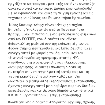
εργάζεται ως προγραμματιστής και έχει αναπτύξει
αρκετά project και software. Επίσης έχει ασχοληθεί
με το e-promotion και αυτή τη στιγμή εργάζεται ως
τεχνικός υπεύθυνος στο Επιμελητήριο Ηρακλείου.
Νίκος Κουκουριτάκης: είναι κάτοχος πτυχίου
Επιστήμης Υπολογιστών από το Πανεπιστήμιο
Κρήτης. Είναι πιστοποιημένος εκπαιδευτής ενηλίκων
από τον ΕΟΠΠΕΠ, ενώ διαθέτει και άδεια
διδασκαλίας μαθημάτων της ειδικότητάς του σε
Φροντιστήρια Δευτεροβάθμιας Εκπαίδευσης. Έχει
συνεργαστεί με φορείς του δημοσίου και του
ιδιωτικού τομέα ως προγραμματιστής Η/Υ,
υπεύθυνος μηχανογράφησης και ηλεκτρονικής
διακυβέρνησης. Διαθέτει πολυετή διδακτική
εμπειρία στην επαγγελματική κατάρτιση και τη
γενική εκπαίδευση ενηλίκων καθώς και στη
διδασκαλία μαθητών δευτεροβάθμιας εκπαίδευσης,
έχοντας συνεργαστεί με πληθώρα φορέων δια βίου
εκπαίδευσης και κατάρτισης (δημόσια και ιδιωτικά
ΙΕΚ, ΚΕΚ, φροντιστήρια μέσης εκπαίδευσης).
Κωνσταντίνος Λιοδάκης: Απόφοιτος τεχνικής σχόλης