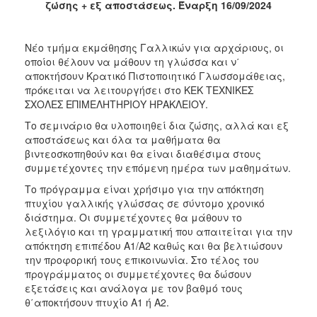
ζώσης + εξ αποστάσεως. Έναρξη 16/09/2024
2017
2016
Νέο τμήμα εκμάθησης Γαλλικών για αρχάριους, οι
2015
οποίοι θέλουν να μάθουν τη γλώσσα και ν΄
αποκτήσουν Κρατικό Πιστοποιητικό Γλωσσομάθειας,
2012
πρόκειται να λειτουργήσει στο ΚΕΚ ΤΕΧΝΙΚΕΣ
2011
ΣΧΟΛΕΣ ΕΠΙΜΕΛΗΤΗΡΙΟΥ ΗΡΑΚΛΕΙΟΥ.
Το σεμινάριο θα υλοποιηθεί δια ζώσης, αλλά και εξ
αποστάσεως και όλα τα μαθήματα θα
βιντεοσκοπηθούν και θα είναι διαθέσιμα στους
συμμετέχοντες την επόμενη ημέρα των μαθημάτων.
Ο
ΔΗΜΟΣ
Το πρόγραμμα είναι χρήσιμο για την απόκτηση
πτυχίου γαλλικής γλώσσας σε σύντομο χρονικό
ΠΟΛΙΤΙΣΜΟΣ
διάστημα. Οι συμμετέχοντες θα μάθουν το
λεξιλόγιο και τη γραμματική που απαιτείται για την
απόκτηση επιπέδου Α1/Α2 καθώς και θα βελτιώσουν
ΑΝΘΕΚΤΙΚΗ
ΠΟΛΗ
την προφορική τους επικοινωνία. Στο τέλος του
προγράμματος οι συμμετέχοντες θα δώσουν
εξετάσεις και ανάλογα με τον βαθμό τους
θ΄αποκτήσουν πτυχίο Α1 ή Α2.