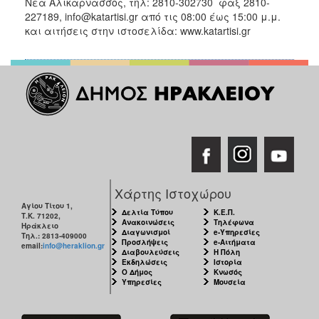
Νέα Αλικαρνασσός, τηλ: 2810-302730 φαξ 2810-
227189, info@katartisi.gr από τις 08:00 έως 15:00 μ.μ.
και αιτήσεις στην ιστοσελίδα: www.katartisi.gr
Χάρτης Ιστοχώρου
Αγίου Τίτου 1,
Δελτία Τύπου
Κ.Ε.Π.
Τ.Κ. 71202,
Ανακοινώσεις
Τηλέφωνα
Ηράκλειο
Διαγωνισμοί
e-Υπηρεσίες
Τηλ.: 2813-409000
Προσλήψεις
e-Αιτήματα
email:
info@heraklion.gr
Διαβουλεύσεις
Η Πόλη
Εκδηλώσεις
Ιστορία
Ο Δήμος
Κνωσός
Υπηρεσίες
Μουσεία