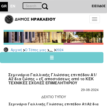
GR
EN
ΕΙΣΟΔΟΣ
Ο
Toggle
ΤΟΠΟΣ
navigati
ΜΑΣ
Ανακοινώσεις
Αρχείο
2026
...
Αρχική
Ο Τόπος μας
2024
2025
2024
2023
Σεμινάριο Γαλλικής Γλώσσας επιπέδου Α1/
2022
Α2 δια ζώσης + εξ αποστάσεως από το ΚΕΚ
ΤΕΧΝΙΚΕΣ ΣΧΟΛΕΣ ΕΠΙΜΕΛΗΤΗΡΙΟΥ
2021
29-08-2024
2020
ΔΕΛΤΙΟ ΤΥΠΟΥ
2019
Σεμινάριο Γαλλικής Γλώσσας επιπέδου Α1/Α2 δια
2018