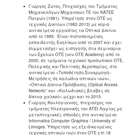
Γιώργος Ζώτος, Πτυχιούχος του Τμήματος
Μηχανολόγων Μηχανικών ΤΕ του ΚΑΤΕΕ
Πατρών (1981). Υπηρέτησε στον ΟΤΕ ως
τεχνικός Δικτύων (1982-2013) με κύριο
αντικείμενο εργασίας τα Οπτικά Δίκτυα
από το 1995. Είναι πιστοποιημένος
εκπαιδευτής Ενηλίκων από το 2007 και έχει
συμμετάσχει ως εισηγητής στα σεμινάρια
των Σχολών ΟΤΕ (νυν ΟΤΕ Academy) από το
2000, σε τμήματα τεχνικού προσωπικού ΟΤΕ,
Πολεμικής και Πολιτικής Αεροπορίας, στο
αντικείμενο «Τοποθέτηση-Συναρμογή–
Μετρήσεις σε καλώδια οπτικών ινών»,
«Οπτικά Δίκτυα Πρόσβασης (Optical Access
Network)” και «Καλωδιακές βλάβες σε
δίκτυα χαλκού» μέχρι και το 2015.
Γιώργος Κουλόγιαννης, πτυχιούχος του
τμήματος Ηλεκτρονικής του ΑΤΕΙ Λαμίας με
μεταπτυχιακές σπουδές στο αντικείμενο
Informatics Computer Graphics / University of
Limoges. Υπηρέτησε ως εξειδικευμένος
τεχνικός οπτικών ινών στον ΟΤΕ επί 18