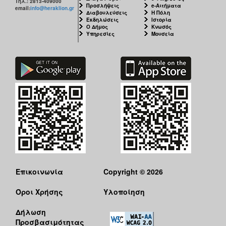
Τηλ.: 2813-409000
Προσλήψεις
e-Αιτήματα
email:
info@heraklion.gr
Διαβουλεύσεις
Η Πόλη
Εκδηλώσεις
Ιστορία
Ο Δήμος
Κνωσός
Υπηρεσίες
Μουσεία
Επικοινωνία
Copyright © 2026
Όροι Χρήσης
Υλοποίηση
Δήλωση
Προσβασιμότητας