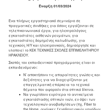
Έναρξη 01/03/2024
2017
2016
Ένα πλήρως εργαστηριακό σεμινάριο σε
2015
πραγματικές συνθήκες για όσους εργάζονται σε
2012
τηλεπικοινωνιακά έργα, για ηλεκτρολόγους
εγκαταστάτες ασθενών ρευμάτων, για
2011
εγκαταστάτες δομημένης καλωδίωσης, για
τεχνικούς Η/Υ και ηλεκτρονικούς, δημιούργησε και
υλοποιεί το ΚΕΚ ΤΕΧΝΙΚΕΣ ΣΧΟΛΕΣ ΕΠΠΙΜΕΛΗΤΗΡΙΟΥ
ΗΡΑΚΛΕΙΟΥ.
Ο
Σκοπός του εκπαιδευτικού προγράμματος είναι οι
ΔΗΜΟΣ
εκπαιδευόμενοι:
Ν’ αποκτήσουν τις απαραίτητες γνώσεις και
ΠΟΛΙΤΙΣΜΟΣ
δεξιότητες για να διαχειρίζονται με
επαγγελματική επάρκεια τα τεχνικά
ΑΝΘΕΚΤΙΚΗ
θέματα που αφορούν στα οπτικά δίκτυα.
ΠΟΛΗ
Να γνωρίσουν ευρύτερα το αντικείμενο
εγκατάστασης οπτικών ινών, εν όψει των
τεχνολογικών αναβαθμίσεων (πχ, Fiber to
the Home, ανάγκες ξενοδοχειακών μονάδων