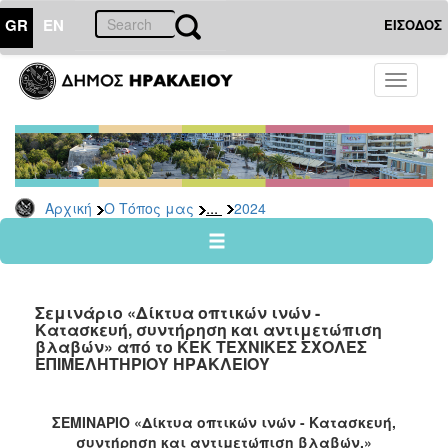
GR
EN
ΕΙΣΟΔΟΣ
Ο
Toggle
ΤΟΠΟΣ
navigati
ΜΑΣ
Ανακοινώσεις
Αρχείο
2026
...
Αρχική
Ο Τόπος μας
2024
2025
2024
2023
Σεμινάριο «Δίκτυα οπτικών ινών -
2022
Κατασκευή, συντήρηση και αντιμετώπιση
βλαβών» από το ΚΕΚ ΤΕΧΝΙΚΕΣ ΣΧΟΛΕΣ
2021
ΕΠΙΜΕΛΗΤΗΡΙΟΥ ΗΡΑΚΛΕΙΟΥ
2020
2019
ΣΕΜΙΝΑΡΙΟ «Δίκτυα οπτικών ινών - Κατασκευή,
συντήρηση και αντιμετώπιση βλαβών.»
2018