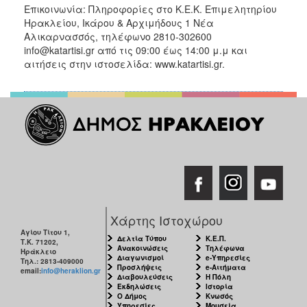
Επικοινωνία: Πληροφορίες στο Κ.Ε.Κ. Επιμελητηρίου
Ηρακλείου, Ικάρου & Αρχιμήδους 1 Νέα
Αλικαρνασσός, τηλέφωνο 2810-302600
info@katartisi.gr από τις 09:00 έως 14:00 μ.μ και
αιτήσεις στην ιστοσελίδα: www.katartisi.gr.
Χάρτης Ιστοχώρου
Αγίου Τίτου 1,
Δελτία Τύπου
Κ.Ε.Π.
Τ.Κ. 71202,
Ανακοινώσεις
Τηλέφωνα
Ηράκλειο
Διαγωνισμοί
e-Υπηρεσίες
Τηλ.: 2813-409000
Προσλήψεις
e-Αιτήματα
email:
info@heraklion.gr
Διαβουλεύσεις
Η Πόλη
Εκδηλώσεις
Ιστορία
Ο Δήμος
Κνωσός
Υπηρεσίες
Μουσεία