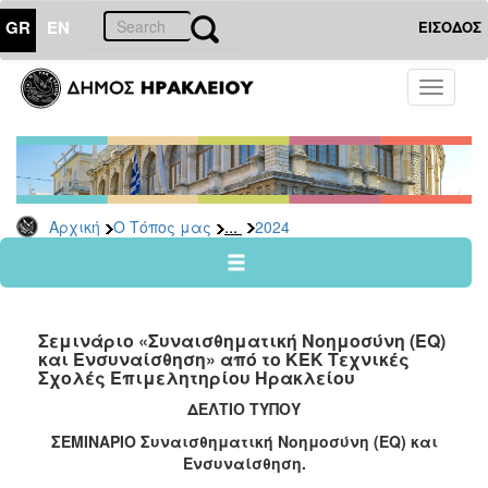
GR
EN
ΕΙΣΟΔΟΣ
Ο
Toggle
ΤΟΠΟΣ
navigati
ΜΑΣ
Ανακοινώσεις
Αρχείο
2026
...
Αρχική
Ο Τόπος μας
2024
2025
2024
2023
Σεμινάριο «Συναισθηματική Νοημοσύνη (EQ)
2022
και Ενσυναίσθηση» από το ΚΕΚ Τεχνικές
Σχολές Επιμελητηρίου Ηρακλείου
2021
ΔΕΛΤΙΟ ΤΥΠΟΥ
2020
ΣΕΜΙΝΑΡΙΟ Συναισθηματική Νοημοσύνη (EQ) και
2019
Ενσυναίσθηση.
2018