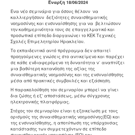
Έναρξη 18/06/2024
2017
Ένα νέο σεμινάριο για όσους θέλουν να
2016
καλλιεργήσουν δεξιότητες συναισθηματικής
νοημοσύνης και ενσυναίσθησης για να βελτιώσουν
2015
την καθημερινότητα τους σε επαγγελματικό και
2012
προσωπικό επίπεδο διοργανώνει το ΚΕΚ Τεχνικές
Σχολές Επιμελητηρίου Ηρακλείου.
2011
Το εκπαιδευτικό αυτό πρόγραμμα δεν απαιτεί
προηγούμενες γνώσεις στο αντικείμενο και παρέχει
σε κάθε ενδιαφερόμενο τη δυνατότητα ν΄ αναπτύξει
μια βαθύτερη κατανόηση της αξίας της
Ο
συναισθηματικής νοημοσύνης και της ενσυναίσθησης
ΔΗΜΟΣ
μέσα από πρακτικές συμβουλές και εξάσκηση.
Η παρακολούθηση του σεμιναρίου μπορεί να γίνει
ΠΟΛΙΤΙΣΜΟΣ
δια ζώσης ή εξ' αποστάσεως, μέσω σύγχρονης
ηλεκτρονικής πλατφόρμας.
ΑΝΘΕΚΤΙΚΗ
ΠΟΛΗ
Στόχος του σεμιναρίου είναι η εξοικείωση με τους
ορισμούς της συναισθηματικής νοημοσύνης(ΕQ) και
της ενσυναίσθησης, η αποτύπωση της υπάρχουσας
κατάστασης των συμμετεχόντων σε επίπεδο
συναισθηματικής νοημοσύνης (EQ) και