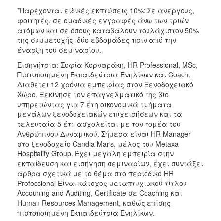
*Παρέχονται ειδικές εκπτώσεις 10%: Σε ανέργους,
φοιτητές, σε ομαδικές εγγραφές άνω των τριών
ατόμων και σε όσους καταβάλουν τουλάχιστον 50%
της συμμετοχής, δύο εβδομάδες πριν από την
έναρξη του σεμιναρίου.
Εισηγήτρια: Σοφία Κορναράκη, HR Professional, MSc,
Πιστοποιημένη Εκπαιδεύτρια Ενηλίκων και Coach.
Διαθέτει 12 χρόνια εμπειρίας στον Ξενοδοχειακό
Χώρο. Ξεκίνησε τον επαγγελματικό της βίο
υπηρετώντας για 7 έτη οικονομικά τμήματα
μεγάλων ξενοδοχειακών επιχειρήσεων και τα
τελευταία 5 έτη ασχολείται με τον τομέα του
Ανθρώπινου Δυναμικού. Σήμερα είναι HR Manager
στο ξενοδοχείο Candia Maris, μέλος του Metaxa
Hospitality Group. Έχει μεγάλη εμπειρία στην
εκπαίδευση και εισήγηση σεμιναρίων, έχει συντάξει
άρθρα σχετικά με το θέμα στο περιοδικό ΗR
Professional Είναι κάτοχος μεταπτυχιακού τίτλου
Accouning and Auditing, Certificate σε Coaching και
Human Resources Management, καθώς επίσης
πιστοποιημένη Εκπαιδεύτρια Ενηλίκων.