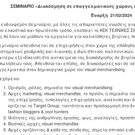
ΣΕΜΙΝΑΡΙΟ «Διακόσμηση σε επαγγελματικούς χώρους και
Έναρξη 21/02/2024
ενδιαφέρον σεμινάριο, με όλες τις απαραίτητες γνώσεις για
ιο ελκυστικό και πρωτότυπο τρόπο, υλοποιεί το ΚΕΚ ΤΕΧΝΙΚΕΣ 
ς θέλουν να μάθουν τα εργαλεία για καλαίσθητες βιτρίνες π
εμινάριο απευθύνεται σε επιχειρήσεις στον χώρο της υπόδησης
στημάτων χονδρικής και λιανικής ειδών σπιτιού, καλλυντικών,
ιτέρω εξειδίκευση στο αντικείμενο της διακόσμησης σε βιτρίν
πωλήσεών τους. Απευθύνεται επίσης, σε διακοσμητές και σε ν
γελματικά στον δημιουργικό χώρο του visual merchandising.
εχόμενα:
Ορισμός, ρόλος, σημασία του visual merchandising
Αρχές marketing, visual merchandise, το προϊόν, η σημασία
της επιχείρησης, τυπολογίες επιχειρήσεων, ανάλυση και 
ορίζεται το Τarget Group, ταυτότητα και προσαρμογή στο 
fashion bloggers & cool hunters
Ιδιότητες της ανθρώπινης όρασης, φως, αναλογίες, προοπτ
Βασικές αρχές visual merchandise
Αρχές οριζόντιας & κάθετης σύνθεσης, σημεία οπτικού εν