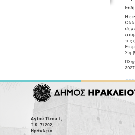
Ειση
Η ει
Ολλα
σεμι
ατομ
της 
Επιμ
Σύμβ
Πληρ
3027
Αγίου Τίτου 1,
Τ.Κ. 71202,
Ηράκλειο