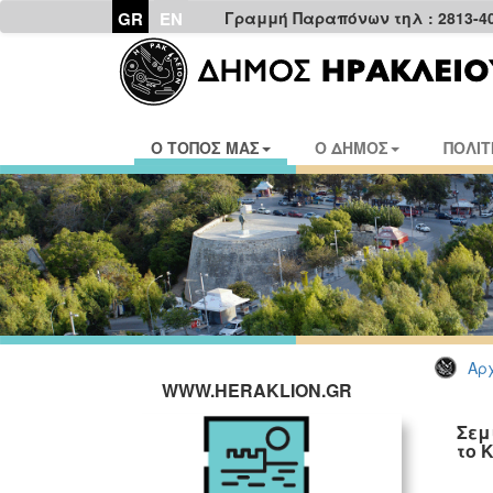
GR
EN
Γραμμή Παραπόνων τηλ : 2813-4
Ο ΤΟΠΟΣ ΜΑΣ
Ο ΔΗΜΟΣ
ΠΟΛΙΤ
Αρχ
WWW.HERAKLION.GR
Σεμ
το 