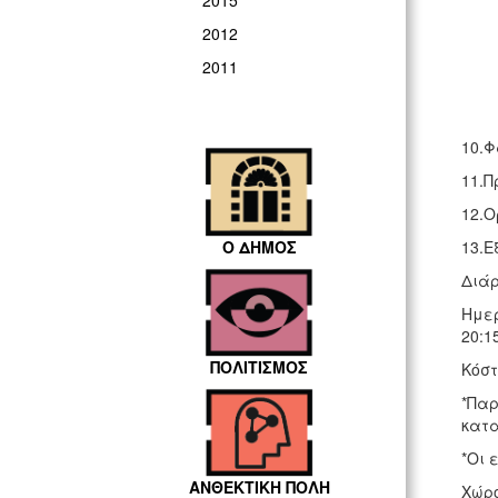
2015
2012
2011
10.Φ
11.Π
12.Ο
Ο ΔΗΜΟΣ
13.Ε
Διάρ
Ημερ
20:1
ΠΟΛΙΤΙΣΜΟΣ
Κόστ
*Παρ
κατα
*Οι 
ΑΝΘΕΚΤΙΚΗ ΠΟΛΗ
Χώρο