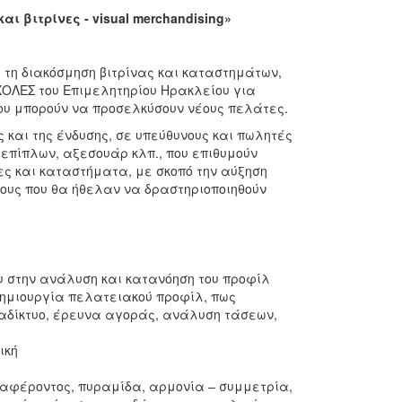
 βιτρίνες - visual merchandising»
 τη διακόσμηση βιτρίνας και καταστημάτων,
ΣΧΟΛΕΣ του Επιμελητηρίου Ηρακλείου για
ου μπορούν να προσελκύσουν νέους πελάτες.
 και της ένδυσης, σε υπεύθυνους και πωλητές
 επίπλων, αξεσουάρ κλπ., που επιθυμούν
ες και καταστήματα, με σκοπό την αύξηση
έους που θα ήθελαν να δραστηριοποιηθούν
 του στην ανάλυση και κατανόηση του προφίλ
δημιουργία πελατειακού προφίλ, πως
διαδίκτυο, έρευνα αγοράς, ανάλυση τάσεων,
ική
διαφέροντος, πυραμίδα, αρμονία – συμμετρία,