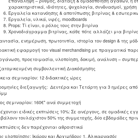
επανάληψη – ρυθμός, διάταξη & ομαδοποίηση αγαθών, η ο
χαρακτηριστικά, ιδιότητες, ψυχολογία, συνδυασμοί, χρήσ
Εργαλεία κατανόησης & αποτύπωσης βιτρίνας & εσωτερικ
Εργαλεία, υλικά, υφές, moodboards
Props: Τί είναι, ο ρόλος τους στην βιτρίνα
Χρονοδιάγραμμα βιτρίνας, κάθε πότε αλλάζει μια βιτρίνα
αντασία, ενημέρωση, πρωτοτυπία, ιστορία του design & της μό
ρακτική εφαρμογή του visual merchandising με πραγματικά πα
ργάνωση, προετοιμασία, υλοποίηση, δοκιμή, ανάλυση – συμπ
ξατομικευμένη συμβουλευτική Διακόσμησης
κεια σεμιναρίου: 12 διδακτικές ώρες
ομηνίες διεξαγωγής: Δευτέρα και Τετάρτη για 3 ημέρες από 2
5μμ
ος σεμιναρίου: 160€* ανά συμμετοχή
έχονται ειδικές εκπτώσεις 10%: Σε ανέργους, σε ομαδικές εγ
βάλουν τουλάχιστον 50% της συμμετοχής, δύο εβδομάδες πριν
εκπτώσεις δεν παρέχονται αθροιστικά
ς υλοποίησης: Ικάρου και Αρχιμήδους 1, Αλικαρνασός