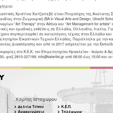
γήτρια:
καστικός Χριστίνα Χατζηντεβέ είναι Πτυχιούχος της Ανώτατης
νδίας στην Ζωγραφική (ΒΑ in Visual Arts and Design, Utrecht Scho
ναρίων ''Αrt Therapy'' στην Αθήνα και ''Αrt Management for artists
ικές και ομαδικές εκθέσεις σε Ελλάδα, Ολλανδία, Ιταλία, Γα
έχουν συμπεριληφθεί σε καταλόγους τέχνης στην Ελλάδα και σ
ελητηρίου Εικαστικών Τεχνών Ελλάδος. Παράλληλα με την καλ
ουλος Διακόσμησης και από το 2017 ασχολείται με την Εκπαίδ
οφορίες στο Κ.Ε.Κ. του Επιμελητηρίου Ηρακλείου - Ικάρου & Αρ
30, φαξ 2810-227189, info@katartisi.gr από 08:00 έως 15:00 και αι
Χάρτης Ιστοχώρου
Δελτία Τύπου
Κ.Ε.Π.
Ανακοινώσεις
Τηλέφωνα