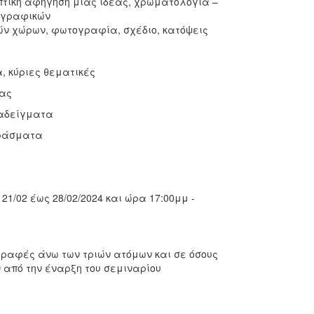
πτική αφήγηση μιας ιδέας, χρωματολογία –
η γραφικών
ών χώρων, φωτογραφία, σχέδιο, κατόψεις
, κύριες θεματικές
δας
ραδείγματα
εράσματα
1/02 έως 28/02/2024 και ώρα 17:00μμ -
γραφές άνω των τριών ατόμων και σε όσους
 από την έναρξη του σεμιναρίου