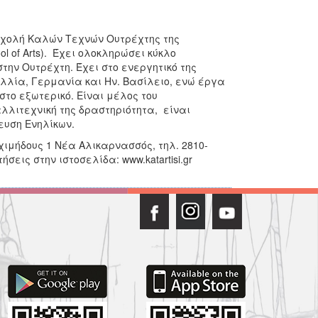
 Σχολή Καλών Τεχνών Ουτρέχτης της
ol of Arts). Έχει ολοκληρώσει κύκλο
'' στην Ουτρέχτη. Έχει στο ενεργητικό της
λλία, Γερμανία και Ην. Βασίλειο, ενώ έργα
το εξωτερικό. Είναι μέλος του
λιτεχνική της δραστηριότητα, είναι
ευση Ενηλίκων.
χιμήδους 1 Νέα Αλικαρνασσός, τηλ. 2810-
τήσεις στην ιστοσελίδα: www.katartisi.gr