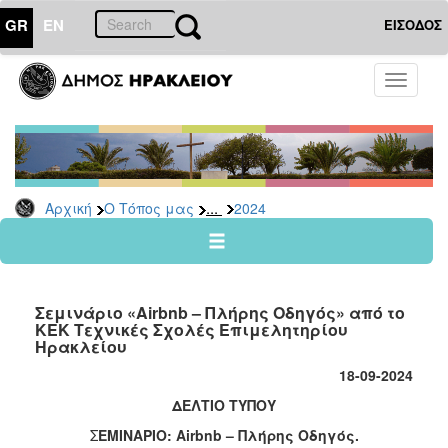
GR
EN
ΕΙΣΟΔΟΣ
Ο
Toggle
ΤΟΠΟΣ
navigati
ΜΑΣ
Ανακοινώσεις
Αρχείο
2026
...
Αρχική
Ο Τόπος μας
2024
2025
2024
2023
Σεμινάριο «Airbnb – Πλήρης Οδηγός» από το
2022
ΚΕΚ Τεχνικές Σχολές Επιμελητηρίου
Ηρακλείου
2021
18-09-2024
2020
ΔΕΛΤΙΟ ΤΥΠΟΥ
2019
Σ
ΕΜΙΝΑΡΙΟ: Airbnb – Πλήρης Οδηγός.
2018