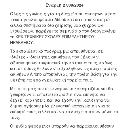
Έναρξη 27/09/2024
2017
Όλες τις γνώσεις για τη διαχείριση ακινήτων μέσα
2016
από την πλατφόρμα Airbnb και κατ΄ επέκταση σε
2015
άλλα συστήματα διαχείρισης βραχυχρόνιων
μισθώσεων, παρέχει το σεμινάριο που διοργανώνει
2012
το ΚΕΚ ΤΕΧΝΙΚΕΣ ΣΧΟΛΕΣ ΕΠΙΜΕΛΗΤΗΡΙΟΥ
2011
ΗΡΑΚΛΕΙΟΥ.
Το εκπαιδευτικό πρόγραμμα απευθύνεται σε
ιδιώτες - ιδιοκτήτες ακινήτων, που θέλουν ν’
αξιοποιήσουν τουριστικά την κατοικία τους, καθώς
και σε όσους θέλουν ν’ ασχοληθούν ως διαχειριστές
Ο
ακινήτων Airbnb αποκτώντας την πρώτη βάση για την
ΔΗΜΟΣ
μετέπειτα επαγγελματική πορεία τους.
ΠΟΛΙΤΙΣΜΟΣ
Με το πέρας του σεμιναρίου οι καταρτιζόμενοι θα
γνωρίζουν τι απαιτείται, ώστε ένα ακίνητο να
δεχτεί κρατήσεις και θα έχουν την ικανότητα να
ΑΝΘΕΚΤΙΚΗ
ΠΟΛΗ
δημιουργήσουν μία ελκυστική καταχώριση για το
ακίνητό τους, αλλά και να το διαχειριστούν μόνοι το
τους.
Οι ενδιαφερόμενοι μπορούν να παρακολουθήσουν