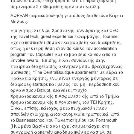
τριών ατόμων, επιχειρήσεις και σε προεξόφληση
σεμιναρίου 2 εβδομάδες πριν την έναρξη.
ΔΩΡΕΑΝ παρακολούθηση για όσους διαθέτουν Κάρτα
Μέλους.
Εισηγητής: Στέλιος Χρηστάκης, συνιδρυτής και CEO
της travel tech, guest experience εφαρμογής, Tourmie.
Έχει αποσπάσει σημαντικά βραβεία και διακρίσεις,
όπως η δεύτερη θέση στον 3ο κύκλο του acceleration
program του CapsuleT και το βραβείο κοινού από το
Envolve award. Επίσης, είναι συνιδρυτής στην
εταιρεία διαχείρισης ακινήτων μέσω βραχυχρόνιας
μίσθωσης "The CentralBoutique apartments" με έδρα το
Ηράκλειο Κρήτης, ενώ είναι ενεργός μέντορας σε
διάφορες startups και μέλος του μη - κερδοσκοπικού
οργανισμού Bizrupt. Διαθέτει πτυχίο
Χρηματοοικονομικής & Ασφαλιστικής από το Τμήμα
Χρηματοοικονομικής & Λογιστικής του ΤΕΙ Κρήτης.
Είναι, επίσης, κάτοχος μεταπτυχιακού τίτλου
σπουδών στα χρηματοοικονομικά & τραπεζικά, από
το Businessschool του Πανεπιστημίου του Portsmouth
(Ηνωμένο Βασίλειο και έχει συμμετάσχει στη
συγγραφή αρκετών ακαδημαϊκών εργασιών σε