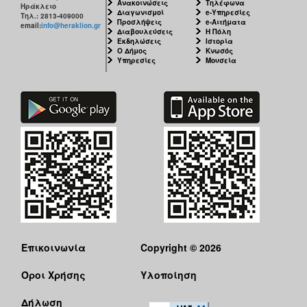
Ανακοινώσεις
Τηλέφωνα
Ηράκλειο
Διαγωνισμοί
e-Υπηρεσίες
Τηλ.: 2813-409000
Προσλήψεις
e-Αιτήματα
email:
info@heraklion.gr
Διαβουλεύσεις
Η Πόλη
Εκδηλώσεις
Ιστορία
Ο Δήμος
Κνωσός
Υπηρεσίες
Μουσεία
Επικοινωνία
Copyright © 2026
Όροι Χρήσης
Υλοποίηση
Δήλωση