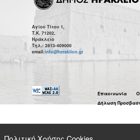
Αγίου Τίτου 1,
Τ.Κ. 71202,
Ηράκλειο
Τηλ.: 2813-409000
email:
info@heraklion.gr
Επικοινωνία
Ό
Δήλωση Προσβασ
Πολιτική Χρήσης Cookies