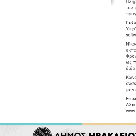
Πληρ
του 
προγ
Γιάν
Υπεύ
soft
Νίκο
εκπα
Φρον
ως π
διδα
Κωνσ
συσκ
μεγά
Επικ
Αλικ
www.k