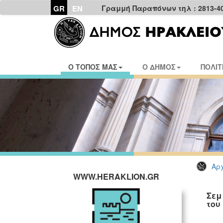
GR
EN
Γραμμή Παραπόνων τηλ : 2813-4
Ο ΤΟΠΟΣ ΜΑΣ
Ο ΔΗΜΟΣ
ΠΟΛΙΤ
Αρχ
WWW.HERAKLION.GR
Σεμ
του