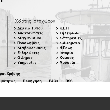
Χάρτης Ιστοχώρου
Δελτία Τύπου
Κ.Ε.Π.
Ανακοινώσεις
Τηλέφωνα
Διαγωνισμοί
e-Υπηρεσίες
Προσλήψεις
e-Αιτήματα
Διαβουλεύσεις
Η Πόλη
Εκδηλώσεις
Ιστορία
Ο Δήμος
Κνωσός
Υπηρεσίες
Μουσεία
ροι Χρήσης
ιμότητας
Πλοήγηση
FAQs
RSS