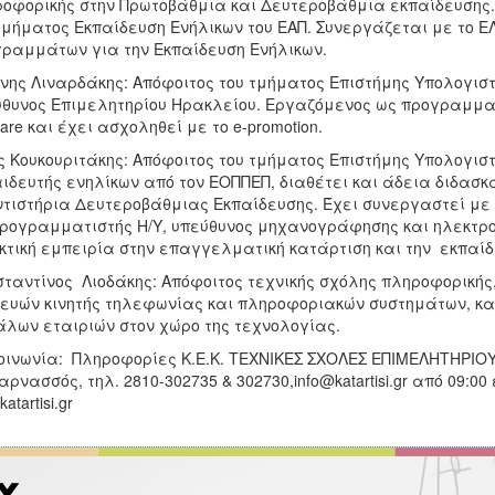
οφορικής στην Πρωτοβάθμια και Δευτεροβάθμια εκπαίδευσης. 
τμήματος Εκπαίδευση Ενήλικων του ΕΑΠ. Συνεργάζεται με το
ραμμάτων για την Εκπαίδευση Ενήλικων.
νης Λιναρδάκης: Απόφοιτος του τμήματος Επιστήμης Υπολογιστ
θυνος Επιμελητηρίου Ηρακλείου. Εργαζόμενος ως προγραμματι
ware και έχει ασχοληθεί με το e-promotion.
ς Κουκουριτάκης: Απόφοιτος του τμήματος Επιστήμης Υπολογισ
ιδευτής ενηλίκων από τον ΕΟΠΠΕΠ, διαθέτει και άδεια διδασκ
τιστήρια Δευτεροβάθμιας Εκπαίδευσης. Έχει συνεργαστεί με φ
ρογραμματιστής Η/Υ, υπεύθυνος μηχανογράφησης και ηλεκτρον
κτική εμπειρία στην επαγγελματική κατάρτιση και την εκπαίδ
ταντίνος Λιοδάκης: Απόφοιτος τεχνικής σχόλης πληροφορικής,
ευών κινητής τηλεφωνίας και πληροφοριακών συστημάτων, κα
λων εταιριών στον χώρο της τεχνολογίας.
οινωνία: Πληροφορίες Κ.Ε.Κ. ΤΕΧΝΙΚΕΣ ΣΧΟΛΕΣ ΕΠΙΜΕΛΗΤΗΡΙΟΥ
αρνασσός, τηλ. 2810-302735 & 302730,info@katartisi.gr από 09:00
atartisi.gr