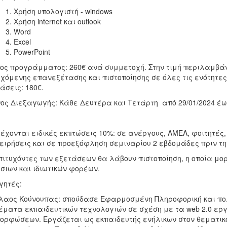
Χρήση υπολογιστή - windows
Χρήση internet και outlook
Word
Excel
PowerPoint
ος προγράμματος: 260€ ανά συμμετοχή. Στην τιμή περιλαμβάν
χόμενης επανεξέτασης και πιστοποίησης σε όλες τις ενότητε
άσεις: 180€.
ος Διεξαγωγής: Κάθε Δευτέρα και Τετάρτη από 29/01/2024 έως 
έχονται ειδικές εκπτώσεις 10%: σε ανέργους, AMEA, φοιτητέ
ειρήσεις και σε προεξόφληση σεμιναρίου 2 εβδομάδες πριν τη
πιτυχόντες των εξετάσεων θα λάβουν πιστοποίηση, η οποία μορ
σιων και ιδιωτικών φορέων.
γητές:
λαος Κούνουπας: σπούδασε Εφαρμοσμένη Πληροφορική και πολ
έματα εκπαιδευτικών τεχνολογιών σε σχέση με τα web 2.0 ερ
ορφώσεων. Εργάζεται ως εκπαιδευτής ενήλικων στον θεματικό