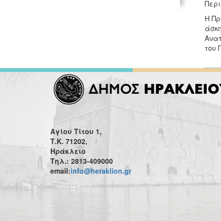
Περι
H Πρ
άσκη
Αναπ
του 
Αγίου Τίτου 1,
Τ.Κ. 71202,
Ηράκλειο
Τηλ.: 2813-409000
email:
info@heraklion.gr