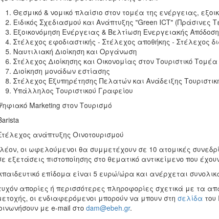
Θεσμικό & νομικό πλαίσιο στον τομέα της ενέργειας, εξο
Ειδικός Σχεδιασμού και Ανάπτυξης "Green ICT" (Πράσινες 
Εξοικονόμηση Ενέργειας & Βελτίωση Ενεργειακής Απόδοσ
Στέλεχος εφοδιαστικής - Στέλεχος αποθήκης - Στέλεχος 
Ναυτιλιακή Διοίκηση και Οργάνωση
Στέλεχος Διοίκησης και Οικονομίας στον Τουριστικό Τομέα
Διοίκηση μονάδων εστίασης
Στέλεχος Εξυπηρέτησης Πελατών και Ανάδειξης Τουριστικ
Υπάλληλος Τουριστικού Γραφείου
Ψηφιακό Marketing στον Τουρισμό
arista
Στέλεχος ανάπτυξης Οινοτουρισμού
λέον, οι ωφελούμενοι θα συμμετέχουν σε 10 ατομικές συνεδ
σε εξετάσεις πιστοποίησης στο θεματικό αντικείμενο που έχουν
κπαιδευτικό επίδομα είναι 5 ευρώ/ώρα και ανέρχεται συνολικ
τυχόν απορίες ή περισσότερες πληροφορίες σχετικά με τα απα
ετοχής, οι ενδιαφερόμενοι μπορούν να μπουν στη
σελίδα
του 
οινωνήσουν με e-mail στο
dam@ebeh.gr
.