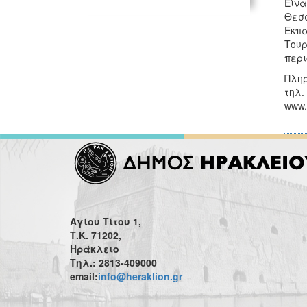
Είνα
Θεσσ
Εκπα
Τουρ
περι
Πληρ
τηλ.
www.k
Αγίου Τίτου 1,
Τ.Κ. 71202,
Ηράκλειο
Τηλ.: 2813-409000
email:
info@heraklion.gr