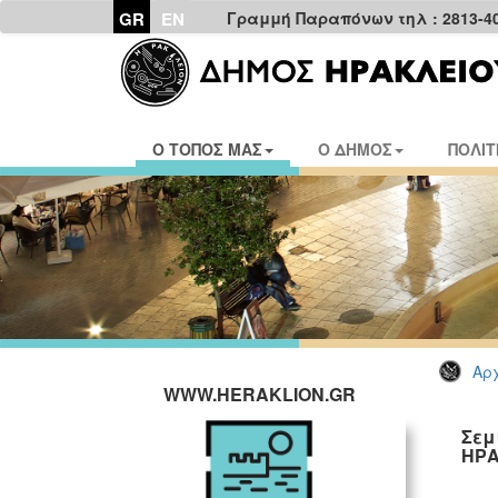
GR
EN
Γραμμή Παραπόνων τηλ : 2813-4
Ο ΤΟΠΟΣ ΜΑΣ
Ο ΔΗΜΟΣ
ΠΟΛΙΤ
Αρχ
WWW.HERAKLION.GR
Σεμ
ΗΡΑ