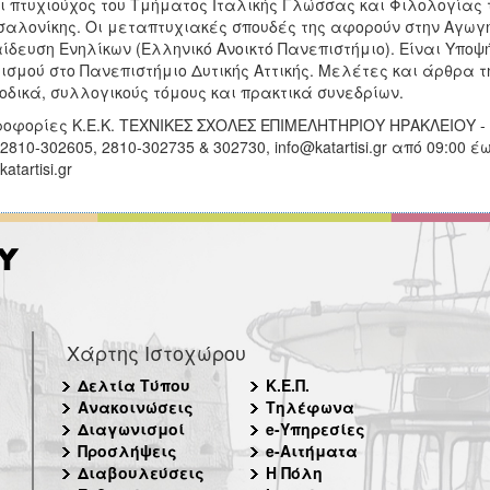
ι πτυχιούχος του Τμήματος Ιταλικής Γλώσσας και Φιλολογίας 
αλονίκης. Οι μεταπτυχιακές σπουδές της αφορούν στην Αγωγή 
ίδευση Ενηλίκων (Ελληνικό Ανοικτό Πανεπιστήμιο). Είναι Υπο
ισμού στο Πανεπιστήμιο Δυτικής Αττικής. Μελέτες και άρθρα τ
οδικά, συλλογικούς τόμους και πρακτικά συνεδρίων.
οφορίες Κ.Ε.Κ. ΤΕΧΝΙΚΕΣ ΣΧΟΛΕΣ ΕΠΙΜΕΛΗΤΗΡΙΟΥ ΗΡΑΚΛΕΙΟΥ - 
 2810-302605, 2810-302735 & 302730, info@katartisi.gr από 09:00 
atartisi.gr
Χάρτης Ιστοχώρου
Δελτία Τύπου
Κ.Ε.Π.
Ανακοινώσεις
Τηλέφωνα
Διαγωνισμοί
e-Υπηρεσίες
Προσλήψεις
e-Αιτήματα
Διαβουλεύσεις
Η Πόλη