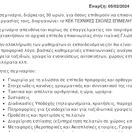
Έναρξη: 05/02/2024
σεμινάριο, διάρκειας 30 ωρών, για όσους επιθυμούν να επικο
εργασίας τους, διοργανώνει το ΚΕΚ ΤΕΧΝΙΚΕΣ ΣΧΟΛΕΣ ΕΠΙΜΕΛ
εμινάριο απευθύνεται κυρίως σε επαγγελματίες του τουρισμού 
ατακτήσουν το αρχικό επίπεδο επικοινωνίας στην ιταλική Γλώ
ην ολοκλήρωση των μαθημάτων οι εκπαιδευόμενες/οι θα είναι 
 προφορικό λόγο, βασικές καθημερινές επικοινωνιακές ανάγκ
εία ταξιδιών, γραφεία ενοικιάσεως αυτοκινήτων, χώρους εστ
αλύματα κλπ.
ητες σεμιναρίου:
Γνωριμία με τη γλώσσα σε επίπεδο προφοράς και ορθογ
Στοιχειώδεις κανόνες γραμματικής και συντακτικού της ιτ
Τακτικά και απόλυτα αριθμητικά, η ώρα, ωράρια·
Συστάσεις
Διαδικασίες Υποδοχής (τηλεφωνήματα, κρατήσεις, παροχέ
Πληροφορίες για ξενοδοχεία και για ταξιδιωτικά γραφεί
Προθέσεις και προτιμήσεις πελατών
Διαχείριση εστίασης (εξυπηρέτηση πελατών σε χώρους εστ
Μεταφορές (Αεροπορικές και Ακτοπλοϊκές εταιρίες, Γραφε