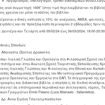
Λογαριασμοί, υπολογισμοί, τρόποι οικονομικών συναλλαγ
ος ανά συμμετοχή: 160€* (στην τιμή περιλαμβάνεται το βιβλίο
υς χρεώνεται μόνο το κόστος του βιβλίου.
έχονται ειδικές εκπτώσεις 10%: σε ανέργους, AMEA, φοιτητές
ειρήσεις και σε προεξόφληση σεμιναρίου 2 εβδομάδες πριν τη
 Δευτέρα και Τετάρτη από 05/02/24 έως 06/03/2024, 18:00-20:30
θυνες Σπουδών:
. Αθανασία (Σούλα) Δρακούλη
σκει Ιταλική Γλώσσα και Ορολογία στη Φιλοσοφική Σχολή του Π
πιστήμιο και στην Ανώτατη Σχολή Τουριστικής Εκπαίδευσης Κρή
ατος Ιταλικής Γλώσσας και Φιλολογίας στο Εθνικό και Καποδι
ροπής Ακαδημαϊκής Εποπτείας του Μεταπτυχιακού Προγράμματο
ματα Ορολογίας και Ερμηνεία στο ΕΑΠ. To συγγραφικό της έ
γραφίες και διδακτικά βιβλία, εισηγήσεις σε διεθνή συνέδρι
σιευτεί σε επιστημονικά περιοδικά και συλλογικούς τόμους. Το
κών Γραμμάτων Ennio Flaiano (Luca Attanasio - Italianistica).
. Δρ. Άννα Ειρήνη Τσαταλμπασόγλου