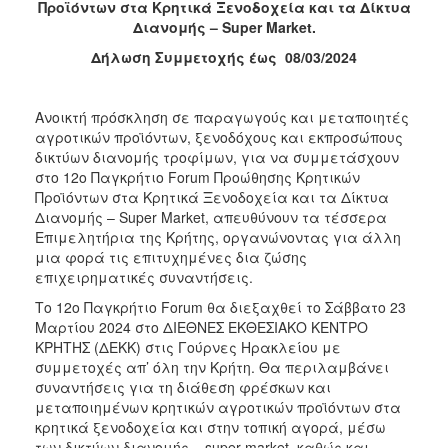
Προϊόντων στα Κρητικά Ξενοδοχεία και τα Δίκτυα
2017
Διανομής –
Super
Market
.
2016
Δήλωση Συμμετοχής έως 08/03/2024
2015
2012
Ανοικτή πρόσκληση σε παραγωγούς και μεταποιητές
αγροτικών προϊόντων, ξενοδόχους και εκπροσώπους
2011
δικτύων διανομής τροφίμων, για να συμμετάσχουν
στο 12ο Παγκρήτιο Forum Προώθησης Κρητικών
Προϊόντων στα Κρητικά Ξενοδοχεία και τα Δίκτυα
Διανομής – Super Market, απευθύνουν τα τέσσερα
Επιμελητήρια της Κρήτης, οργανώνοντας για άλλη
Ο
μια φορά τις επιτυχημένες δια ζώσης
ΔΗΜΟΣ
επιχειρηματικές συναντήσεις.
ΠΟΛΙΤΙΣΜΟΣ
Το 12ο Παγκρήτιο Forum θα διεξαχθεί το Σάββατο 23
Μαρτίου 2024 στο ΔΙΕΘΝΕΣ ΕΚΘΕΣΙΑΚΟ ΚΕΝΤΡΟ
ΚΡΗΤΗΣ (ΔΕΚΚ)
στις Γούρνες Ηρακλείου με
ΑΝΘΕΚΤΙΚΗ
ΠΟΛΗ
συμμετοχές απ’ όλη την Κρήτη. Θα
περιλαμβάνει
συναντήσεις για τη διάθεση φρέσκων και
μεταποιημένων κρητικών αγροτικών προϊόντων στα
κρητικά ξενοδοχεία και στην τοπική αγορά, μέσω
των δικτύων διανομής – super market, καθώς και