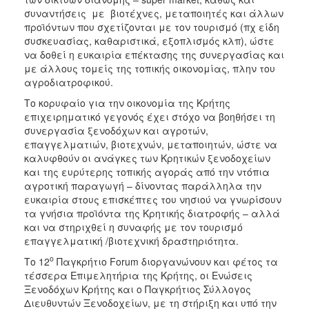
συναντήσεις με βιοτέχνες, μεταποιητές και άλλων
προϊόντων που σχετίζονται με τον τουρισμό (πχ είδη
συσκευασίας, καθαριστικά, εξοπλισμός κλπ), ώστε
να δοθεί η ευκαιρία επέκτασης της συνεργασίας και
με άλλους τομείς της τοπικής οικονομίας, πλην του
αγροδιατροφικού.
Το κορυφαίο για την οικονομία της Κρήτης
επιχειρηματικό γεγονός έχει στόχο να βοηθήσει τη
συνεργασία ξενοδόχων και αγροτών,
επαγγελματιών, βιοτεχνών, μεταποιητών, ώστε να
καλυφθούν οι ανάγκες των Κρητικών ξενοδοχείων
και της ευρύτερης τοπικής αγοράς από την ντόπια
αγροτική παραγωγή – δίνοντας παράλληλα την
ευκαιρία στους επισκέπτες του νησιού να γνωρίσουν
τα γνήσια προϊόντα της Κρητικής διατροφής – αλλά
και να στηριχθεί η συναφής με τον τουρισμό
επαγγελματική /βιοτεχνική δραστηριότητα.
ο
Το 12
Παγκρήτιο Forum διοργανώνουν και φέτος τα
τέσσερα Επιμελητήρια της Κρήτης, οι Ενώσεις
Ξενοδόχων Κρήτης και ο Παγκρήτιος Σύλλογος
Διευθυντών Ξενοδοχείων, με τη στήριξη και υπό την