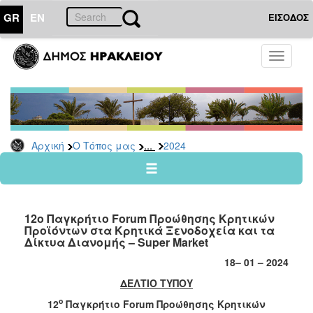
GR
EN
ΕΙΣΟΔΟΣ
Ο
Toggle
ΤΟΠΟΣ
navigati
ΜΑΣ
Ανακοινώσεις
Αρχείο
2026
...
Αρχική
Ο Τόπος μας
2024
2025
2024
2023
12ο Παγκρήτιο Forum Προώθησης Κρητικών
2022
Προϊόντων στα Κρητικά Ξενοδοχεία και τα
Δίκτυα Διανομής – Super Market
2021
18
– 0
1
– 202
4
2020
ΔΕΛΤΙΟ ΤΥΠΟΥ
2019
ο
12
Παγκρήτιο
Forum
Προώθησης Κρητικών
2018