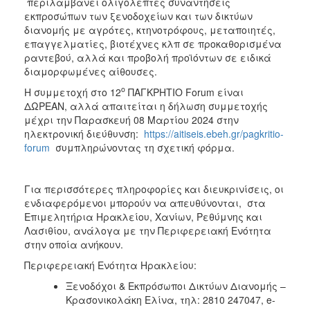
περιλαμβάνει ολιγόλεπτες συναντήσεις
εκπροσώπων των ξενοδοχείων και των δικτύων
διανομής με αγρότες, κτηνοτρόφους, μεταποιητές,
επαγγελματίες, βιοτέχνες κλπ σε προκαθορισμένα
ραντεβού, αλλά και προβολή προϊόντων σε ειδικά
διαμορφωμένες αίθουσες.
ο
Η συμμετοχή στο 12
ΠΑΓΚΡΗΤΙΟ Forum είναι
ΔΩΡΕΑΝ, αλλά απαιτείται η δήλωση συμμετοχής
μέχρι την Παρασκευή 08 Μαρτίου 2024
στην
ηλεκτρονική διεύθυνση:
https://aitiseis.ebeh.gr/pagkritio-
forum
συμπληρώνοντας τη σχετική φόρμα.
Για περισσότερες πληροφορίες και διευκρινίσεις, οι
ενδιαφερόμενοι μπορούν να απευθύνονται, στα
Επιμελητήρια Ηρακλείου, Χανίων, Ρεθύμνης και
Λασιθίου, ανάλογα με την Περιφερειακή Ενότητα
στην οποία ανήκουν.
Περιφερειακή Ενότητα Ηρακλείου:
Ξενοδόχοι & Εκπρόσωποι Δικτύων Διανομής –
Κρασονικολάκη Ελίνα, τηλ: 2810 247047, e-