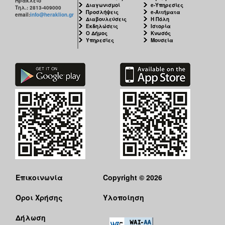
Ηράκλειο
Διαγωνισμοί
e-Υπηρεσίες
Τηλ.: 2813-409000
Προσλήψεις
e-Αιτήματα
email:
info@heraklion.gr
Διαβουλεύσεις
Η Πόλη
Εκδηλώσεις
Ιστορία
Ο Δήμος
Κνωσός
Υπηρεσίες
Μουσεία
Επικοινωνία
Copyright © 2026
Όροι Χρήσης
Υλοποίηση
Δήλωση