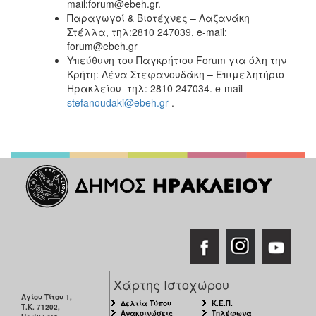
mail:forum@ebeh.gr.
Παραγωγοί & Βιοτέχνες – Λαζανάκη
Στέλλα, τηλ:2810 247039, e-mail:
forum@ebeh.gr
Υπεύθυνη του Παγκρήτιου Forum για όλη την
Κρήτη: Λένα Στεφανουδάκη – Επιμελητήριο
Ηρακλείου τηλ: 2810 247034. e-mail
stefanoudaki@ebeh.gr
.
Χάρτης Ιστοχώρου
Αγίου Τίτου 1,
Δελτία Τύπου
Κ.Ε.Π.
Τ.Κ. 71202,
Ανακοινώσεις
Τηλέφωνα