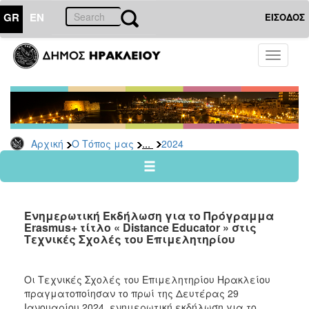
GR
EN
ΕΙΣΟΔΟΣ
Ο
Toggle
ΤΟΠΟΣ
navigati
ΜΑΣ
Ανακοινώσεις
Αρχείο
2026
...
Αρχική
Ο Τόπος μας
2024
2025
2024
2023
Ενημερωτική Εκδήλωση για το Πρόγραμμα
2022
Erasmus+ τίτλο « Distance Educator » στις
Τεχνικές Σχολές του Επιμελητηρίου
2021
2020
Οι Τεχνικές Σχολές του Επιμελητηρίου Ηρακλείου
2019
πραγματοποίησαν το πρωί της Δευτέρας 29
2018
Ιανουαρίου 2024 ενημερωτική εκδήλωση για το