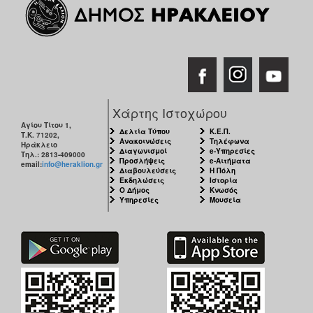
Χάρτης Ιστοχώρου
Αγίου Τίτου 1,
Δελτία Τύπου
Κ.Ε.Π.
Τ.Κ. 71202,
Ανακοινώσεις
Τηλέφωνα
Ηράκλειο
Διαγωνισμοί
e-Υπηρεσίες
Τηλ.: 2813-409000
Προσλήψεις
e-Αιτήματα
email:
info@heraklion.gr
Διαβουλεύσεις
Η Πόλη
Εκδηλώσεις
Ιστορία
Ο Δήμος
Κνωσός
Υπηρεσίες
Μουσεία