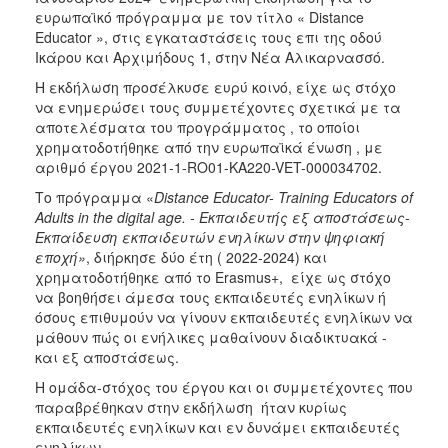
ευρωπαϊκό πρόγραμμα με τον τίτλο « Distance
2017
Educator », στις εγκαταστάσεις τους επι της οδού
2016
Ικάρου και Αρχιμήδους 1, στην Νέα Αλικαρνασσό.
2015
Η εκδήλωση προσέλκυσε ευρύ κοινό, είχε ως στόχο
να ενημερώσει τους συμμετέχοντες σχετικά με τα
2012
αποτελέσματα του προγράμματος , το οποίοι
2011
χρηματοδοτήθηκε από την ευρωπαϊκά ένωση , με
αριθμό έργου 2021-1-RO01-KA220-VET-000034702.
Το πρόγραμμα «
Distance Educator- Training Educators of
Adults in the digital age. - Εκπαιδευτής εξ αποστάσεως-
Εκπαίδευση εκπαιδευτών ενηλίκων στην ψηφιακή
Ο
εποχή»
, διήρκησε δύο έτη ( 2022-2024) και
ΔΗΜΟΣ
χρηματοδοτήθηκε από το Erasmus+, είχε ως στόχο
να βοηθήσει άμεσα τους εκπαιδευτές ενηλίκων ή
ΠΟΛΙΤΙΣΜΟΣ
όσους επιθυμούν να γίνουν εκπαιδευτές ενηλίκων να
μάθουν πώς οι ενήλικες μαθαίνουν διαδικτυακά -
ΑΝΘΕΚΤΙΚΗ
και εξ αποστάσεως.
ΠΟΛΗ
Η ομάδα-στόχος του έργου και οι συμμετέχοντες που
παραβρέθηκαν στην εκδήλωση ήταν κυρίως
εκπαιδευτές ενηλίκων και εν δυνάμει εκπαιδευτές
ενηλίκων.