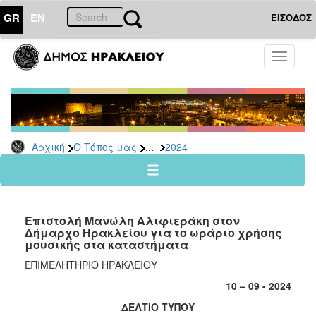
GR
EN
ΕΙΣΟΔΟΣ
Ο
Toggle
ΤΟΠΟΣ
navigati
ΜΑΣ
Ανακοινώσεις
Αρχείο
2026
...
Αρχική
Ο Τόπος μας
2024
2025
2024
2023
Επιστολή Μανώλη Αλιφιεράκη στον
2022
Δήμαρχο Ηρακλείου για το ωράριο χρήσης
μουσικής στα καταστήματα
2021
ΕΠΙΜΕΛΗΤΗΡΙΟ ΗΡΑΚΛΕΙΟΥ
2020
10 – 09 - 2024
2019
ΔΕΛΤΙΟ ΤΥΠΟΥ
2018