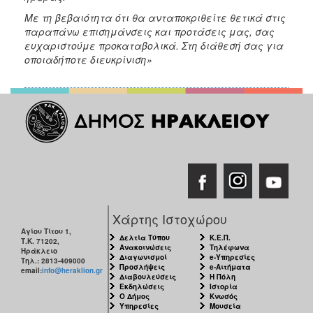
Με τη βεβαιότητα ότι θα ανταποκριθείτε θετικά στις
παραπάνω επισημάνσεις και προτάσεις μας, σας
ευχαριστούμε προκαταβολικά. Στη διάθεσή σας για
οποιαδήποτε διευκρίνιση»
Χάρτης Ιστοχώρου
Αγίου Τίτου 1,
Δελτία Τύπου
Κ.Ε.Π.
Τ.Κ. 71202,
Ανακοινώσεις
Τηλέφωνα
Ηράκλειο
Διαγωνισμοί
e-Υπηρεσίες
Τηλ.: 2813-409000
Προσλήψεις
e-Αιτήματα
email:
info@heraklion.gr
Διαβουλεύσεις
Η Πόλη
Εκδηλώσεις
Ιστορία
Ο Δήμος
Κνωσός
Υπηρεσίες
Μουσεία