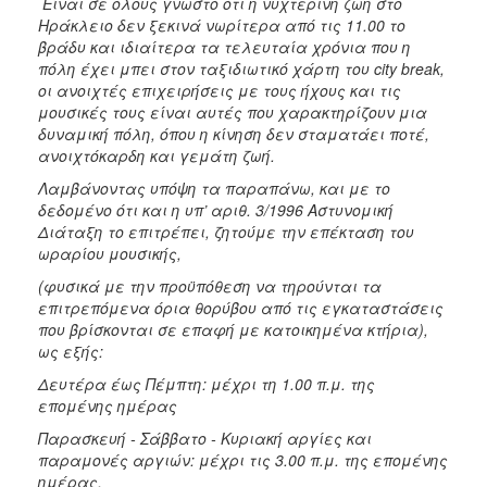
Είναι σε όλους γνωστό ότι η νυχτερινή ζωή στο
Ηράκλειο δεν ξεκινά νωρίτερα από τις 11.00 το
βράδυ και ιδιαίτερα τα τελευταία χρόνια που η
πόλη έχει μπει στον ταξιδιωτικό χάρτη του city break,
οι ανοιχτές επιχειρήσεις με τους ήχους και τις
μουσικές τους είναι αυτές που χαρακτηρίζουν μια
δυναμική πόλη, όπου η κίνηση δεν σταματάει ποτέ,
ανοιχτόκαρδη και γεμάτη ζωή.
Λαμβάνοντας υπόψη τα παραπάνω, και με το
δεδομένο ότι και η υπ’ αριθ. 3/1996 Αστυνομική
Διάταξη το επιτρέπει, ζητούμε την επέκταση του
ωραρίου μουσικής,
(φυσικά με την προϋπόθεση να τηρούνται τα
επιτρεπόμενα όρια θορύβου από τις εγκαταστάσεις
που βρίσκονται σε επαφή με κατοικημένα κτήρια),
ως εξής:
Δευτέρα έως Πέμπτη: μέχρι τη 1.00 π.μ. της
επομένης ημέρας
Παρασκευή - Σάββατο - Κυριακή αργίες και
παραμονές αργιών: μέχρι τις 3.00 π.μ. της επομένης
ημέρας.