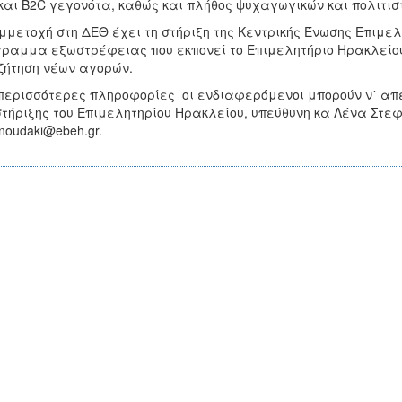
και Β2C γεγονότα, καθώς και πλήθος ψυχαγωγικών και πολιτιστ
μμετοχή στη ΔΕΘ έχει τη στήριξη της Κεντρικής Ένωσης Επιμε
ραμμα εξωστρέφειας που εκπονεί το Επιμελητήριο Ηρακλείου 
ήτηση νέων αγορών.
περισσότερες πληροφορίες οι ενδιαφερόμενοι μπορούν ν΄ απ
τήριξης του Επιμελητηρίου Ηρακλείου, υπεύθυνη κα Λένα Στεφα
anoudaki@ebeh.gr.