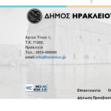
Αγίου Τίτου 1,
Τ.Κ. 71202,
Ηράκλειο
Τηλ.: 2813-409000
email:
info@heraklion.gr
Επικοινωνία
Ό
Δήλωση Προσβασ