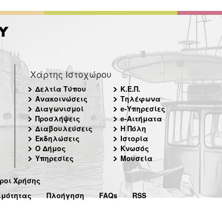
Χάρτης Ιστοχώρου
Δελτία Τύπου
Κ.Ε.Π.
Ανακοινώσεις
Τηλέφωνα
Διαγωνισμοί
e-Υπηρεσίες
Προσλήψεις
e-Αιτήματα
Διαβουλεύσεις
Η Πόλη
Εκδηλώσεις
Ιστορία
Ο Δήμος
Κνωσός
Υπηρεσίες
Μουσεία
ροι Χρήσης
ιμότητας
Πλοήγηση
FAQs
RSS