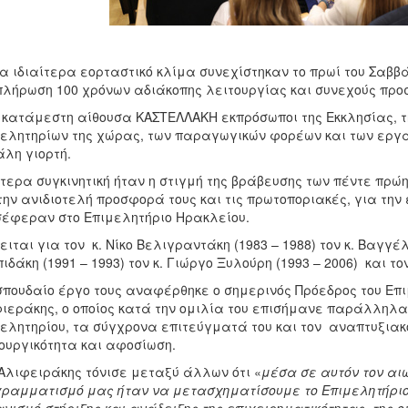
να ιδιαίτερα εορταστικό κλίμα συνεχίστηκαν το πρωί του Σαβ
λήρωση 100 χρόνων αδιάκοπης λειτουργίας και συνεχούς προ
 κατάμεστη αίθουσα ΚΑΣΤΕΛΛΑΚΗ εκπρόσωποι της Εκκλησίας, της
ελητηρίων της χώρας, των παραγωγικών φορέων και των εργα
λη γιορτή.
ίτερα συγκινητική ήταν η στιγμή της βράβευσης των πέντε πρ
την ανιδιοτελή προσφορά τους και τις πρωτοποριακές, για την 
έφεραν στο Επιμελητήριο Ηρακλείου.
ειται για τον κ. Νίκο Βελιγραντάκη (1983 – 1988) τον κ. Βαγγέ
ιδάκη (1991 – 1993) τον κ. Γιώργο Ξυλούρη (1993 – 2006) και το
σπουδαίο έργο τους αναφέρθηκε ο σημερινός Πρόεδρος του Επ
ιεράκης, ο οποίος κατά την ομιλία του επισήμανε παράλληλα,
ελητηρίου, τα σύγχρονα επιτεύγματά του και τον αναπτυξιακ
ουργικότητα και αφοσίωση.
 Αλιφειράκης τόνισε μεταξύ άλλων ότι «
μέσα σε αυτόν τον αι
ραμματισμό μας ήταν να μετασχηματίσουμε το Επιμελητήριο