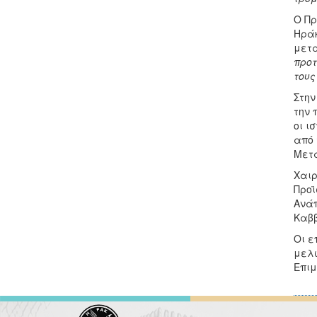
Ο Πρ
Ηράκ
μετα
προτ
τους
Στην
την 
οι ι
από 
Μετα
Χαιρ
Προϊ
Ανάπ
Καββ
Οι ε
μελώ
Επιμ