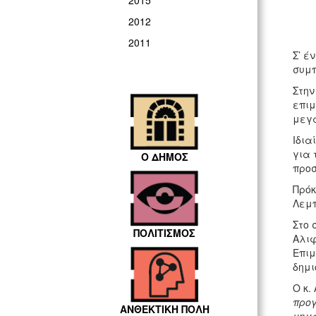
2015
2012
2011
Σ’ έ
συμπ
Στην
επιμ
μεγά
Ιδια
για 
Ο ΔΗΜΟΣ
προσ
Πρόκ
Λεμπ
Στο 
ΠΟΛΙΤΙΣΜΟΣ
Αλιφ
Επιμ
δημι
Ο κ.
προγ
ΑΝΘΕΚΤΙΚΗ ΠΟΛΗ