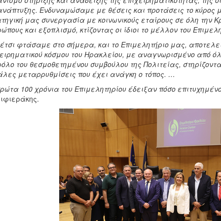
νισμό στήριξης και ανάδειξης της επιχειρηματικότητας, της ο
ανάπτυξης. Ενδυναμώσαμε με θέσεις και προτάσεις το κύρος μ
τηγική μας συνεργασία με κοινωνικούς εταίρους σε όλη την Κ
ώπους και εξοπλισμό, κτίζοντας οι ίδιοι το μέλλον του Επιμε
έτσι φτάσαμε στο σήμερα, και το Επιμελητήριο μας, αποτελε
ειρηματικού κόσμου του Ηρακλείου, με αναγνωρισμένο από όλ
ρόλο του θεσμοθετημένου συμβούλου της Πολιτείας, στηρίζοντα
λες μεταρρυθμίσεις που έχει ανάγκη ο τόπος. …
ρώτα 100 χρόνια του Επιμελητηρίου έδειξαν πόσο επιτυχημένο
λιφιεράκης.