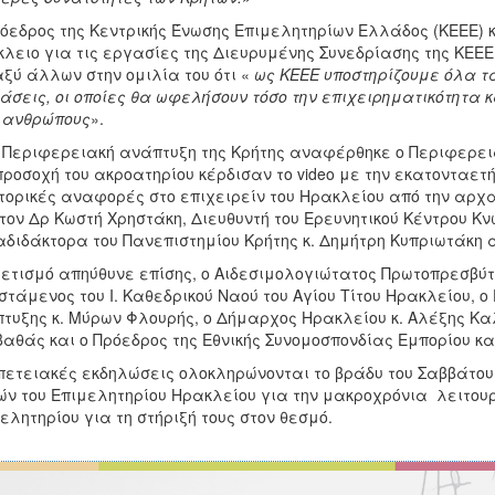
όεδρος της Κεντρικής Ένωσης Επιμελητηρίων Ελλάδος (ΚΕΕΕ) κ.
λειο για τις εργασίες της Διευρυμένης Συνεδρίασης της ΚΕΕΕ 
ξύ άλλων στην ομιλία του ότι «
ως ΚΕΕΕ υποστηρίζουμε όλα τα
άσεις, οι οποίες θα ωφελήσουν τόσο την επιχειρηματικότητα και
 ανθρώπους
».
 Περιφερειακή ανάπτυξη της Κρήτης αναφέρθηκε ο Περιφερειά
προσοχή του ακροατηρίου κέρδισαν το video με την εκατονταετ
στορικές αναφορές στο επιχειρείν του Ηρακλείου από την αρχ
τον Δρ Κωστή Χρηστάκη, Διευθυντή του Ερευνητικού Κέντρου Κν
διδάκτορα του Πανεπιστημίου Κρήτης κ. Δημήτρη Κυπριωτάκη α
ετισμό απηύθυνε επίσης, ο Αιδεσιμολογιώτατος Πρωτοπρεσβύ
στάμενος του Ι. Καθεδρικού Ναού του Αγίου Τίτου Ηρακλείου, ο
τυξης κ. Μύρων Φλουρής, ο Δήμαρχος Ηρακλείου κ. Αλέξης Καλ
αθάς και ο Πρόεδρος της Εθνικής Συνομοσπονδίας Εμπορίου κα
πετειακές εκδηλώσεις ολοκληρώνονται το βράδυ του Σαββάτο
ν του Επιμελητηρίου Ηρακλείου για την μακροχρόνια λειτου
ελητηρίου για τη στήριξή τους στον θεσμό.