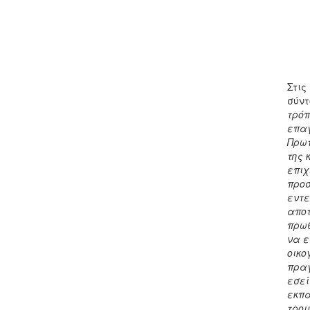
Στις
σύντ
τρόπ
επαγ
Πρωτ
της 
επιχ
προσ
εντε
αποτ
πρωθ
να ε
οικο
πραγ
εσεί
εκπα
τρομ