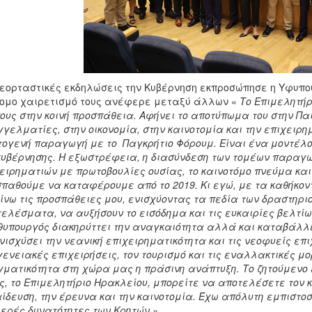
 εορταστικές εκδηλώσεις την Κυβέρνηση εκπροσώπησε η Υφυπο
ομο χαιρετισμό τους ανέφερε μεταξύ άλλων «
Το Επιμελητήρ
ους στην κοινή προσπάθεια. Αφήνει το αποτύπωμα του στην Παι
γελματίες, στην οικονομία, στην καινοτομία και την επιχειρημ
ογενή παραγωγή με το Παγκρήτιο Φόρουμ. Είναι ένα μοντέλο 
κυβέρνησης. Η εξωστρέφεια, η διασύνδεση των τομέων παραγωγ
ειρηματιών με πρωτοβουλίες ουσίας, το καινοτόμο πνεύμα και
παθούμε να καταφέρουμε από το 2019. Κι εγώ, με τα καθήκον
ίνω τις προσπάθειες μου, ενισχύοντας τα πεδία των δραστηρ
ελέσματα, να αυξήσουν το εισόδημα και τις ευκαιρίες βελτίωσ
υπουργός διακηρύττει την αναγκαιότητα αλλά και καταβάλλε
νισχύσει την νεανική επιχειρηματικότητα και τις νεοφυείς επιχ
γενειακές επιχειρήσεις, τον τουρισμό και τις εναλλακτικές μο
ματικότητα στη χώρα μας η πράσινη ανάπτυξη. Το ζητούμενο 
ς, το Επιμελητήριο Ηρακλείου, μπορείτε να αποτελέσετε τον κ
ίδευση, την έρευνα και την καινοτομία. Έχω απόλυτη εμπιστοσύ
ερές δυνατότητες των Κρητών.»