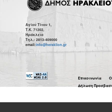
Αγίου Τίτου 1,
Τ.Κ. 71202,
Ηράκλειο
Τηλ.: 2813-409000
email:
info@heraklion.gr
Επικοινωνία
Ό
Δήλωση Προσβασ