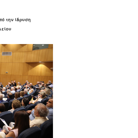
πό την ίδρυση
λείου