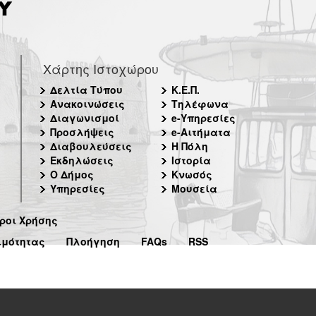
Χάρτης Ιστοχώρου
Δελτία Τύπου
Κ.Ε.Π.
Ανακοινώσεις
Τηλέφωνα
Διαγωνισμοί
e-Υπηρεσίες
Προσλήψεις
e-Αιτήματα
Διαβουλεύσεις
Η Πόλη
Εκδηλώσεις
Ιστορία
Ο Δήμος
Κνωσός
Υπηρεσίες
Μουσεία
ροι Χρήσης
ιμότητας
Πλοήγηση
FAQs
RSS