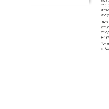
μηχα
της 
στρα
ανθρ
Και 
επιχ
τον 
μεγά
Τα π
κ. Α