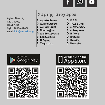
Χάρτης Ιστοχώρου
Αγίου Τίτου 1,
Δελτία Τύπου
Κ.Ε.Π.
Τ.Κ. 71202,
Ανακοινώσεις
Τηλέφωνα
Ηράκλειο
Διαγωνισμοί
e-Υπηρεσίες
Τηλ.: 2813-409000
Προσλήψεις
e-Αιτήματα
email:
info@heraklion.gr
Διαβουλεύσεις
Η Πόλη
Εκδηλώσεις
Ιστορία
Ο Δήμος
Κνωσός
Υπηρεσίες
Μουσεία