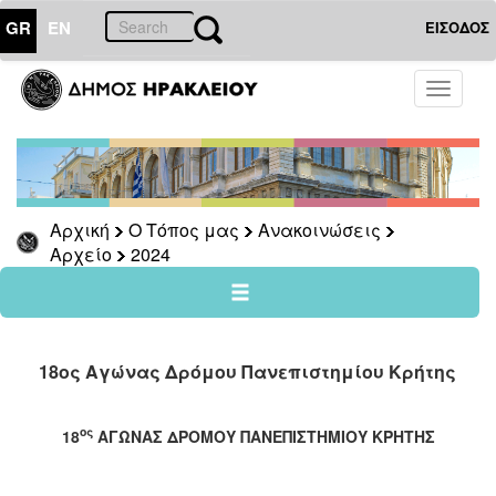
GR
EN
ΕΙΣΟΔΟΣ
Ο
Toggle
ΤΟΠΟΣ
navigati
ΜΑΣ
Ανακοινώσεις
Αρχείο
2026
Αρχική
Ο Τόπος μας
Ανακοινώσεις
Αρχείο
2024
2025
2024
2023
2022
18ος Αγώνας Δρόμου Πανεπιστημίου Κρήτης
2021
2020
ος
18
ΑΓΩΝΑΣ ΔΡΟΜΟΥ ΠΑΝΕΠΙΣΤΗΜΙΟΥ ΚΡΗΤΗΣ
2019
2018