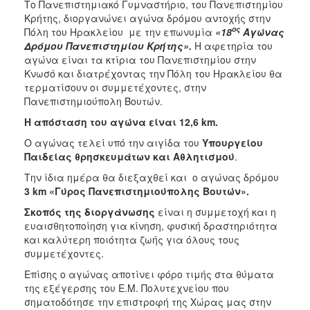
Το Πανεπιστημιακό Γυμναστήριο, του Πανεπιστημίου
Κρήτης, διοργανώνει αγώνα δρόμου αντοχής στην
2017
ος
Πόλη του Ηρακλείου με την επωνυμία
«18
Αγώνας
2016
Δρόμου Πανεπιστημίου Κρήτης».
Η αφετηρία του
αγώνα είναι τα κτίρια του Πανεπιστημίου στην
2015
Κνωσό και διατρέχοντας την Πόλη του Ηρακλείου θα
2012
τερματίσουν οι συμμετέχοντες, στην
Πανεπιστημιούπολη Βουτών.
2011
Η απόσταση του αγώνα είναι 12,6 km.
Ο αγώνας τελεί υπό
την αιγίδα του
Υπουργείου
Παιδείας θρησκευμάτων και Αθλητισμού
.
Ο
Την ίδια ημέρα θα διεξαχθεί και ο αγώνας δρόμου
ΔΗΜΟΣ
3
km
«Γύρος Πανεπιστημιούπολης Βουτών».
ΠΟΛΙΤΙΣΜΟΣ
Σκοπός της διοργάνωσης
είναι η συμμετοχή και η
ευαισθητοποίηση για κίνηση, φυσική δραστηριότητα
και καλύτερη ποιότητα ζωής για όλους τους
ΑΝΘΕΚΤΙΚΗ
ΠΟΛΗ
συμμετέχοντες.
Επίσης ο αγώνας αποτίνει φόρο τιμής στα θύματα
της εξέγερσης του Ε.Μ. Πολυτεχνείου που
σηματοδότησε την επιστροφή της Xώρας μας στην