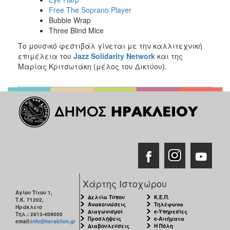
Free The Soprano Player
Bubble Wrap
Three Blind Mice
Το μουσικό φεστιβάλ γίνεται με την καλλιτεχνική
επιμέλεια του
Jazz Solidarity Network
και της
Μαρίας Κριτσωτάκη (μέλος του Δικτύου).
Χάρτης Ιστοχώρου
Αγίου Τίτου 1,
Δελτία Τύπου
Κ.Ε.Π.
Τ.Κ. 71202,
Ανακοινώσεις
Τηλέφωνα
Ηράκλειο
Διαγωνισμοί
e-Υπηρεσίες
Τηλ.: 2813-409000
Προσλήψεις
e-Αιτήματα
email:
info@heraklion.gr
Διαβουλεύσεις
Η Πόλη