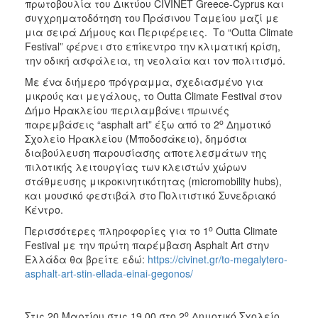
πρωτοβουλία του Δικτύου CIVINET Greece-Cyprus και
συγχρηματοδότηση του Πράσινου Ταμείου μαζί με
μια σειρά Δήμους και Περιφέρειες. Το “Outta Climate
Festival” φέρνει στο επίκεντρο την κλιματική κρίση,
την οδική ασφάλεια, τη νεολαία και τον πολιτισμό.
Με ένα διήμερο πρόγραμμα, σχεδιασμένο για
μικρούς και μεγάλους, το Outta Climate Festival στον
Δήμο Ηρακλείου περιλαμβάνει πρωινές
ο
παρεμβάσεις “asphalt art” έξω από το 2
Δημοτικό
Σχολείο Ηρακλείου (Μποδοσάκειο), δημόσια
διαβούλευση παρουσίασης αποτελεσμάτων της
πιλοτικής λειτουργίας των κλειστών χώρων
στάθμευσης μικροκινητικότητας (micromobility hubs),
και μουσικό φεστιβάλ στο Πολιτιστικό Συνεδριακό
Κέντρο.
ο
Περισσότερες πληροφορίες για το 1
Outta Climate
Festival με την πρώτη παρέμβαση Asphalt Art στην
Ελλάδα θα βρείτε εδώ:
https://civinet.gr/to-megalytero-
asphalt-art-stin-ellada-einai-gegonos/
ο
Στις 20 Μαρτίου στις 19.00 στο 2
Δημοτικό Σχολείο