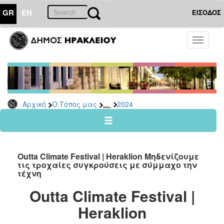
GR
EN
ΕΙΣΟΔΟΣ
Ο
Toggle
ΤΟΠΟΣ
navigati
ΜΑΣ
Ανακοινώσεις
Αρχείο
2026
...
Αρχική
Ο Τόπος μας
2024
2025
2024
2023
Outta Climate Festival | Heraklion Μηδενίζουμε
2022
τις τροχαίες συγκρούσεις με σύμμαχο την
τέχνη
2021
Outta Climate Festival |
2020
Heraklion
2019
2018