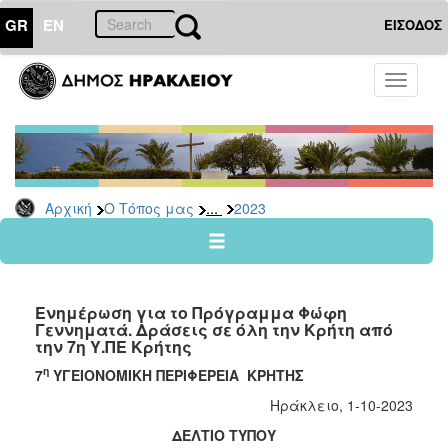
GR
EN
ΕΙΣΟΔΟΣ
Ο
Toggle
ΤΟΠΟΣ
navigati
ΜΑΣ
Ανακοινώσεις
Αρχείο
2026
...
Αρχική
Ο Τόπος μας
2023
2025
2024
2023
Ενημέρωση για το Πρόγραμμα Φώφη
2022
Γεννηματά. Δράσεις σε όλη την Κρήτη από
την 7η Υ.ΠΕ Κρήτης
2021
η
7
ΥΓΕΙΟΝΟΜΙΚΗ ΠΕΡΙΦΕΡΕΙΑ ΚΡΗΤΗΣ
2020
Ηράκλειο, 1-10-2023
2019
ΔΕΛΤΙΟ ΤΥΠΟΥ
2018