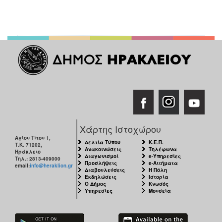
Χάρτης Ιστοχώρου
Αγίου Τίτου 1,
Δελτία Τύπου
Κ.Ε.Π.
Τ.Κ. 71202,
Ανακοινώσεις
Τηλέφωνα
Ηράκλειο
Διαγωνισμοί
e-Υπηρεσίες
Τηλ.: 2813-409000
Προσλήψεις
e-Αιτήματα
email:
info@heraklion.gr
Διαβουλεύσεις
Η Πόλη
Εκδηλώσεις
Ιστορία
Ο Δήμος
Κνωσός
Υπηρεσίες
Μουσεία