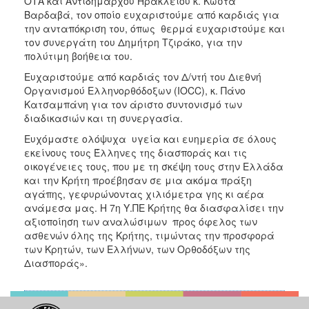
ΟΤΑ και Αντιδημάρχου Ηρακλείου κ. Κώστα
Βαρδαβά, τον οποίο ευχαριστούμε από καρδιάς για
την ανταπόκριση του, όπως θερμά ευχαριστούμε και
τον συνεργάτη του Δημήτρη Τζιράκο, για την
πολύτιμη βοήθεια του.
Ευχαριστούμε από καρδιάς τον Δ/ντή του Διεθνή
Οργανισμού Ελληνορθόδοξων (IOCC), κ. Πάνο
Κατσαμπάνη για τον άριστο συντονισμό των
διαδικασιών και τη συνεργασία.
Ευχόμαστε ολόψυχα υγεία και ευημερία σε όλους
εκείνους τους Έλληνες της διασποράς και τις
οικογένειες τους, που με τη σκέψη τους στην Ελλάδα
και την Κρήτη προέβησαν σε μια ακόμα πράξη
αγάπης, γεφυρώνοντας χιλιόμετρα γης κι αέρα
ανάμεσα μας. Η 7η Υ.ΠΕ Κρήτης θα διασφαλίσει την
αξιοποίηση των αναλώσιμων προς όφελος των
ασθενών όλης της Κρήτης, τιμώντας την προσφορά
των Κρητών, των Ελλήνων, των Ορθοδόξων της
Διασποράς».