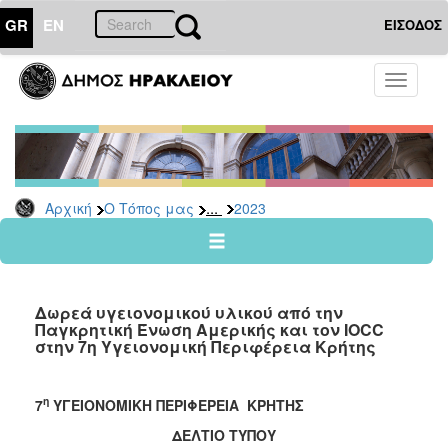
GR
EN
ΕΙΣΟΔΟΣ
Ο
Toggle
ΤΟΠΟΣ
navigati
ΜΑΣ
Ανακοινώσεις
Αρχείο
2026
...
Αρχική
Ο Τόπος μας
2023
2025
2024
2023
Δωρεά υγειονομικού υλικού από την
2022
Παγκρητική Ένωση Αμερικής και τον IOCC
στην 7η Υγειονομική Περιφέρεια Κρήτης
2021
2020
η
7
ΥΓΕΙΟΝΟΜΙΚΗ ΠΕΡΙΦΕΡΕΙΑ ΚΡΗΤΗΣ
2019
ΔΕΛΤΙΟ ΤΥΠΟΥ
2018