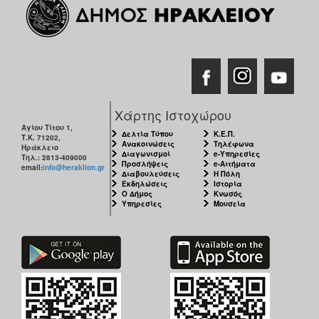
Χάρτης Ιστοχώρου
Αγίου Τίτου 1,
Δελτία Τύπου
Κ.Ε.Π.
Τ.Κ. 71202,
Ανακοινώσεις
Τηλέφωνα
Ηράκλειο
Διαγωνισμοί
e-Υπηρεσίες
Τηλ.: 2813-409000
Προσλήψεις
e-Αιτήματα
email:
info@heraklion.gr
Διαβουλεύσεις
Η Πόλη
Εκδηλώσεις
Ιστορία
Ο Δήμος
Κνωσός
Υπηρεσίες
Μουσεία