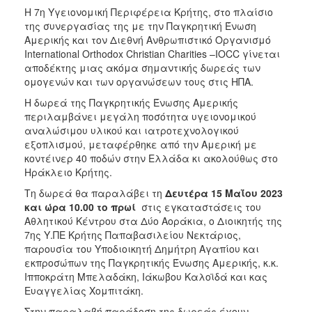
Η 7η Υγειονομική Περιφέρεια Κρήτης, στο πλαίσιο
2017
της συνεργασίας της με την Παγκρητική Ένωση
2016
Αμερικής και τον Διεθνή Ανθρωπιστικό Οργανισμό
International Orthodox Christian Charities –IOCC γίνεται
2015
αποδέκτης μιας ακόμα σημαντικής δωρεάς των
2012
ομογενών και των οργανώσεων τους στις ΗΠΑ.
2011
Η δωρεά της Παγκρητικής Ένωσης Αμερικής
περιλαμβάνει μεγάλη ποσότητα υγειονομικού
αναλώσιμου υλικού και ιατροτεχνολογικού
εξοπλισμού, μεταφέρθηκε από την Αμερική με
κοντέινερ 40 ποδών στην Ελλάδα κι ακολούθως στο
Ο
Ηράκλειο Κρήτης.
ΔΗΜΟΣ
Τη δωρεά θα παραλάβει τη
Δευτέρα 15 Μαΐου 2023
και ώρα 10.00 το πρωί
στις εγκαταστάσεις του
ΠΟΛΙΤΙΣΜΟΣ
Αθλητικού Κέντρου στα Δύο Αοράκια, ο Διοικητής της
7ης Υ.ΠΕ Κρήτης Παπαβασιλείου Νεκτάριος,
ΑΝΘΕΚΤΙΚΗ
παρουσία του Υποδιοικητή Δημήτρη Αγαπίου και
ΠΟΛΗ
εκπροσώπων της Παγκρητικής Ένωσης Αμερικής, κ.κ.
Ιπποκράτη Μπελαδάκη, Ιάκωβου Καλοϊδά και κας
Ευαγγελίας Χομπιτάκη.
Στην παραλαβή παράδοση της δωρεάς έχουν