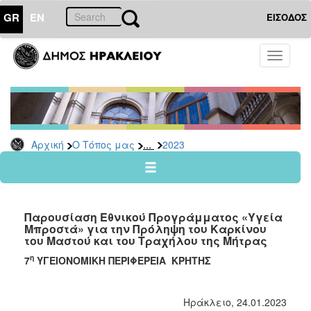
GR
EN
ΕΙΣΟΔΟΣ
Ο
Toggle
ΤΟΠΟΣ
navigati
ΜΑΣ
Ανακοινώσεις
Αρχείο
2026
...
Αρχική
Ο Τόπος μας
2023
2025
2024
2023
Παρουσίαση Εθνικού Προγράμματος «Υγεία
2022
Μπροστά» για την Πρόληψη του Καρκίνου
του Μαστού και του Τραχήλου της Μήτρας
2021
η
7
ΥΓΕΙΟΝΟΜΙΚΗ ΠΕΡΙΦΕΡΕΙΑ ΚΡΗΤΗΣ
2020
2019
Ηράκλειο, 24.01.2023
2018