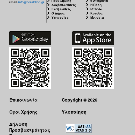
Προσλήψεις
e-Αιτήματα
email:
info@heraklion.gr
Διαβουλεύσεις
Η Πόλη
Εκδηλώσεις
Ιστορία
Ο Δήμος
Κνωσός
Υπηρεσίες
Μουσεία
Επικοινωνία
Copyright © 2026
Όροι Χρήσης
Υλοποίηση
Δήλωση
Προσβασιμότητας