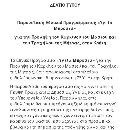
ΔΕΛΤΙΟ ΤΥΠΟΥ
2017
2016
Παρουσίαση Εθνικού Προγράμματος «Υγεία
2015
Μπροστά»
2012
για την Πρόληψη του Καρκίνου του Μαστού και
2011
του Τραχήλου της Μήτρας, στην Κρήτη.
Το Εθνικό Πρόγραμμα
«Υγεία Μπροστά»
για την
Πρόληψη του Καρκίνου του Μαστού και του Τραχήλου
Ο
της Μήτρας, θα παρουσιαστεί στο πλαίσιο
ΔΗΜΟΣ
η
εκδηλώσεων που διοργανώνει η 7
ΥΠΕ στην Κρήτη.
Η παρουσίαση του προγράμματος θα γίνει από τη
ΠΟΛΙΤΙΣΜΟΣ
Γενική Γραμματέα Δημόσιας Υγείας και στελέχη
του Υπουργείου Υγείας. Παράλληλα, στις
ΑΝΘΕΚΤΙΚΗ
εκδηλώσεις θα συμμετέχουν εξειδικευμένοι ιατροί
ΠΟΛΗ
αναλύοντας τη σημασία της έγκαιρης διάγνωσης,
καθώς και γυναίκες που έχουν αντιμετωπίσει τον
καρκίνο του μαστού, εστιάζοντας στο προσωπικό
βίωμα και τη σημασία της πρόληψης αλλά και της