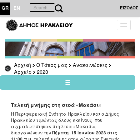
GR
EN
ΕΙΣΟΔΟΣ
Ο
Toggle
ΤΟΠΟΣ
navigati
ΜΑΣ
Ανακοινώσεις
Αρχείο
2026
Αρχική
Ο Τόπος μας
Ανακοινώσεις
Αρχείο
2023
2025
2024
2023
2022
Τελετή μνήμης στη στοά «Μακάσι»
2021
Η Περιφερειακή Ενότητα Ηρακλείου και ο Δήμος
Ηρακλείου τιμώντας όλους εκείνους
που
2020
αιχμαλωτίστηκαν στη Στοά «Μακάσι»,
2019
διοργανώνουν την
Πέμπτη 15 Ιουνίου 2023 στις
11:00 π.μ.
τελετή μνήμης στον χώρο της Ενετικής
2018