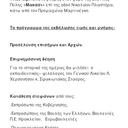
Πύλης
«Μακάσι»
επί της οδού Νικολάου Πλαστήρα,
2017
κάτω από τον Προμαχώνα Μαρτινέγκο.
2016
2015
Το πρόγραμμα της εκδήλωσης τιμής και μνήμης:
2012
2011
Προσέλευση επισήμων και Αρχών.
Επιμνημόσυνη δέηση
Για το ιστορικό της ημέρας
θα μιλήσει
ο
Ο
εκπαιδευτικός– φιλόλογος του Γενικού Λυκείου Λ.
ΔΗΜΟΣ
Χερσονήσου κ. Σφακιωτάκης Σταύρος.
ΠΟΛΙΤΙΣΜΟΣ
Κατάθεση στεφάνων
από τους:
ΑΝΘΕΚΤΙΚΗ
ΠΟΛΗ
-Εκπρόσωπο της Κυβέρνησης,
-Εκπροσώπους της Βουλής των Ελλήνων, Βουλευτές
Π.Ε. Ηρακλείου, Ευρωβουλευτές
-Περιφερειάρχη Κρήτης