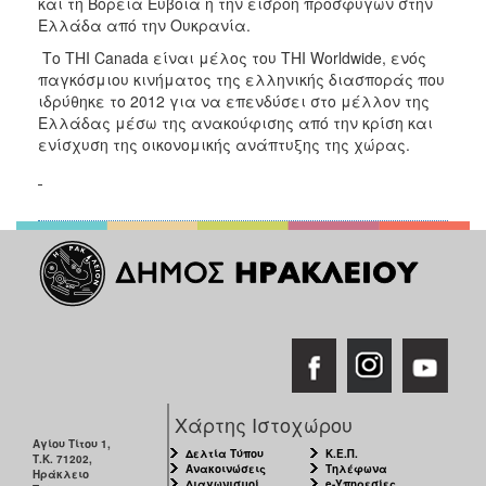
και τη Βόρεια Εύβοια ή την εισροή προσφύγων στην
Ελλάδα από την Ουκρανία.
Το THI Canada είναι μέλος του THI Worldwide, ενός
παγκόσμιου κινήματος της ελληνικής διασποράς που
ιδρύθηκε το 2012 για να επενδύσει στο μέλλον της
Ελλάδας μέσω της ανακούφισης από την κρίση και
ενίσχυση της οικονομικής ανάπτυξης της χώρας.
Χάρτης Ιστοχώρου
Αγίου Τίτου 1,
Δελτία Τύπου
Κ.Ε.Π.
Τ.Κ. 71202,
Ανακοινώσεις
Τηλέφωνα
Ηράκλειο
Διαγωνισμοί
e-Υπηρεσίες