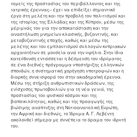
τομείς της προστασίας του περιβάλλοντος και της
ιατρικής έρευνας– έχει να επιδείξει σημαντικό
έργο στη μελέτη και την προβολή του πολιτισμού και
της ιστορίας της Ελλάδας και της Κύπρου, μέσω της
μέριμνάς του για την αποκατάσταση και την
αναστήλωση μνημείων κλασικής, βυζαντινής, και
μεταβυζαντινής εποχής, καθώς και μέσω της
μελέτης και του εμπλουτισμού συλλογών κυπριακών
αρχαιοτήτων σε μουσεία ανά την υφήλιο. Στην ίδια
κατεύθυνση εντάσσεται η δέσμευση του ιδρύματος
σε ένα διεθνές πρόγραμμα υποστήριξης ελληνικών
σπουδών, η συστηματική χορήγηση υποτροφιών και η
διαρκής συνεισφορά του στην ακαδημαϊκή έρευνα.
Μέσω της στήριξη ανθρωπιστικών δράσεων, της
ενίσχυσης πρωτοβουλιών για τη νέα γενιά, της
προστασίας του φυσικού κόσμου και της
βιοποικιλότητας, καθώς και της προαγωγής της
βιώσιμης ανάπτυξης στη Νοτιοανατολική Ευρώπη,
την Αφρική και διεθνώς, το Ίδρυμα Α. Γ. Λεβέντη
ακολουθεί σήμερα με συνέπεια το όραμα του ιδρυτή
του.