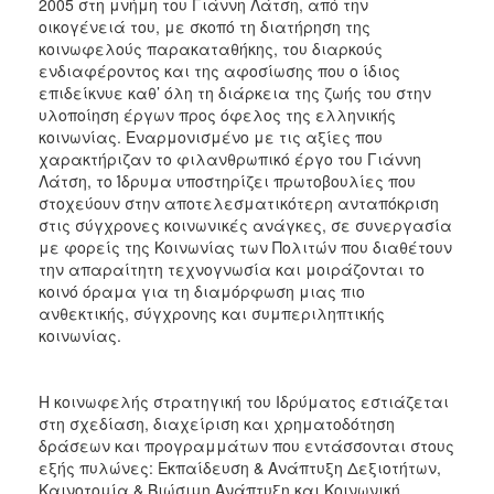
2005 στη μνήμη του Γιάννη Λάτση, από την
οικογένειά του, με σκοπό τη διατήρηση της
κοινωφελούς παρακαταθήκης, του διαρκούς
ενδιαφέροντος και της αφοσίωσης που ο ίδιος
επιδείκνυε καθ’ όλη τη διάρκεια της ζωής του στην
υλοποίηση έργων προς όφελος της ελληνικής
κοινωνίας. Εναρμονισμένο με τις αξίες που
χαρακτήριζαν το φιλανθρωπικό έργο του Γιάννη
Λάτση, το Ίδρυμα υποστηρίζει πρωτοβουλίες που
στοχεύουν στην αποτελεσματικότερη ανταπόκριση
στις σύγχρονες κοινωνικές ανάγκες, σε συνεργασία
με φορείς της Κοινωνίας των Πολιτών που διαθέτουν
την απαραίτητη τεχνογνωσία και μοιράζονται το
κοινό όραμα για τη διαμόρφωση μιας πιο
ανθεκτικής, σύγχρονης και συμπεριληπτικής
κοινωνίας.
Η κοινωφελής στρατηγική του Ιδρύματος εστιάζεται
στη σχεδίαση, διαχείριση και χρηματοδότηση
δράσεων και προγραμμάτων που εντάσσονται στους
εξής πυλώνες: Εκπαίδευση & Ανάπτυξη Δεξιοτήτων,
Καινοτομία & Βιώσιμη Ανάπτυξη και Κοινωνική