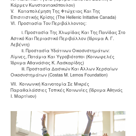
Κάρμεν Κωνσταντακόπουλου)
V. Καταπολέμηση Της Φτώχειας Και Της
Επισιτιστικής Κρίσης (The Hellenic Initiative Canada)
VI. Προστασία Του Περιβάλλοντος:
i. Προστασία Της Χλωρίδας Και Της Πανίδας Στο
Αστικό Και Περιαστικό Περιβάλλον (Ίδρυμα Α. Γ.
Λεβέντη)
ii. Προστασία Υδάτινων Οικοσυστημάτων:
Λίμνες, Ποτάμια Και Υγροβιότοποι (Κοινωφελές
Ίδρυμα Αθανάσιος Κ. Λασκαρίδης)
iii. Προστασία Δασικών Και Άλλων Χερσαίων
Οικοσυστημάτων (Costas M. Lemos Foundation)
VII. Κοινωνική Καινοτομία Σε Μικρές
Παραθαλάσσιες Τοπικές Κοινωνίες (Ίδρυμα Αθηνάς
Ι. Μαρτίνου)