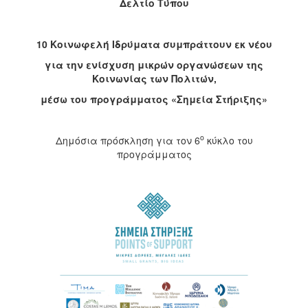
Δελτίο Τύπου
2017
2016
10 Κοινωφελή Ιδρύματα συμπράττουν εκ νέου
2015
για την ενίσχυση μικρών οργανώσεων της
Κοινωνίας των Πολιτών,
2012
μέσω του
προγράμματος «Σημεία Στήριξης»
2011
ο
Δημόσια πρόσκληση για τον 6
κύκλο του
προγράμματος
Ο
ΔΗΜΟΣ
ΠΟΛΙΤΙΣΜΟΣ
ΑΝΘΕΚΤΙΚΗ
ΠΟΛΗ