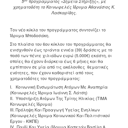
ου
5
προγράμματος «Σημεία Στήριξης», με
χρηματοδότη το Κοινωφελές Ίδρυμα Αθανάσιος Κ.
Λασκαρίδης.
Τον νέο κύκλο του προγράμματος συντονίζει το
Ίδρυμα Μποδοσάκη.
Στο πλαίσιο του 6ου κύκλου του προγράμματος θα
ενισχυθούν έως τριάντα εννέα (39) δράσεις με το
ποσό των πέντε χιλιάδων ευρώ (5.000€) εκάστη, οι
οποίες θα έχουν διάρκεια έως 6 μήνες και θα
εμπίπτουν σε μία από τις ακόλουθες θεματικές
ενότητες, που έχουν καθοριστεί από τους
χρηματοδότες του προγράμματος:
I. Κοινωνική Ενσωμάτωση Ατόμων Με Αναπηρία
(Κοινωφελές Ίδρυμα Ιωάννη Σ. Λάτση)
II. Υποστήριξη Ατόμων Της Τρίτης Ηλικίας (ΤΙΜΑ
Κοινωφελές Ίδρυμα)
III. Πρόληψη Και Προαγωγή Υγείας Ενηλίκων
(Κοινωφελές Ίδρυμα Κοινωνικού Και Πολιτιστικού
Έργου - ΚΙΚΠΕ)
IV. Παιδί Και Υγεία (Ίδρυμα Καπετάν Βασίλη &