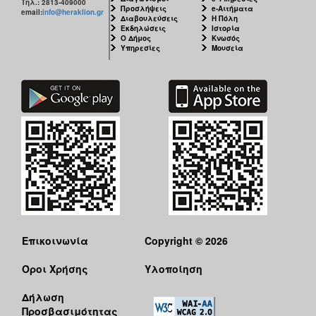
Τηλ.: 2813-409000
Προσλήψεις
e-Αιτήματα
email:
info@heraklion.gr
Διαβουλεύσεις
Η Πόλη
Εκδηλώσεις
Ιστορία
Ο Δήμος
Κνωσός
Υπηρεσίες
Μουσεία
Επικοινωνία
Copyright © 2026
Όροι Χρήσης
Υλοποίηση
Δήλωση
Προσβασιμότητας