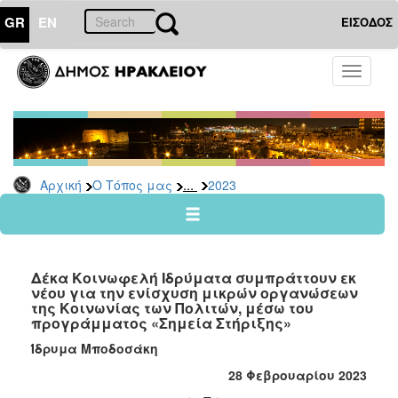
GR
EN
ΕΙΣΟΔΟΣ
Ο
Toggle
ΤΟΠΟΣ
navigati
ΜΑΣ
Ανακοινώσεις
Αρχείο
2026
...
Αρχική
Ο Τόπος μας
2023
2025
2024
2023
Δέκα Κοινωφελή Ιδρύματα συμπράττουν εκ
2022
νέου για την ενίσχυση μικρών οργανώσεων
της Κοινωνίας των Πολιτών, μέσω του
2021
προγράμματος «Σημεία Στήριξης»
2020
Ίδρυμα Μποδοσάκη
2019
28 Φεβρουαρίου 2023
2018